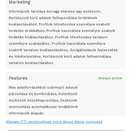
Peking – A visegrádi országok zsidó kulturális örökségét
Marketing
bemutató fotókiállítás nyílt
Információk tárolása és/vagy elérése egy eszközön,
Megveszi az osztrák Wienerberger az amerikai Meridian
Korlátozott körű adatok felhasználása hirdetések
Bricket
kiválasztásához, Profilok létrehozása személyre szabott
hirdetés érdekében, Profilok használata személyre szabott
A Startup Campus egyetemi programjainak legjobbjai az
hirdetés kiválasztásához, Profilok létrehozása tartalom
okosváros és zöld energetikai ötletek lettek
személyre szabásához, Profilok használata személyre
A Ringo Starr új albummal jelentkezik
szabott tartalom kiválasztásához, Szolgáltatások fejlesztése
és tökéletesítése, Korlátozott körű adatok felhasználása
A Vajdasági Magyar Szövetség államtitkárait kinevezték
tartalom kiválasztásához.
A középkori közép-ázsiai városállamok bukását nem
Dzsingisz kán hódító hadjárata okozta
Features
Always active
Kuramagomedov ötödik, Muszukajev elődöntős – Birkózó
Más adatforrásokból származó adatok
világkupa
párosítása és kombinálása, Különböző
eszközök összekapcsolása, Eszközök
azonosítása automatikusan továbbított
információk alapján.
Manage 1771 vendors
Read more about these purposes
Pontos földrajzi helymeghatározási adatok