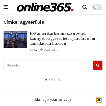
Címke:
agysérülés
109 amerikai katona szenvedett
könnyebb agysérülést a januári iráni
támadásban Irakban
by
KL
2020.02.11.
- H I R D E T É S -
Manage your privacy