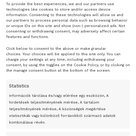
To provide the best experiences, we and our partners use
technologies like cookies to store and/or access device
information. Consenting to these technologies will allow us and
our partners to process personal data such as browsing behavior
or unique IDs on this site and show (non-) personalized ads. Not
consenting or withdrawing consent, may adversely affect certain
features and functions.
Click below to consent to the above or make granular
choices. Your choices will be applied to this site only. You can
change your settings at any time, including withdrawing your
24 óra
consent, by using the toggles on the Cookie Policy, or by clicking on
the manage consent button at the bottom of the screen.
Átmenetileg szünetelnek az összecsapások Bahmutnál
Statistics
Egy vagyonért adták el Banksy művét miután elégették.
Információk tárolása és/vagy elérése egy eszközön, A
Az 1950-ben elhunyt alkotók művei szabadon
hirdetések teljesítményének mérése, A tartalom
felhasználhatóvá válnak
teljesítményének mérése, A közönségek megértése
Megváltoztatják a montenegrói egyházügyi törvény
statisztikák vagy különböző forrásokból származó adatok
kombinálásai révén.
A jövő évben Csehország hatalmas hiánnyal fog gazdálkodni