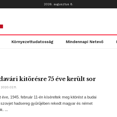
2026. augusztus 8.
Környezettudatosság
Mindennapi Netevő
avári kitörésre 75 éve került sor
2020.02.11.
 éve, 1945. február 11-én kíséreltek meg kitörést a budai
 szovjet hadsereg gyűrűjében rekedt magyar és német
k. ...