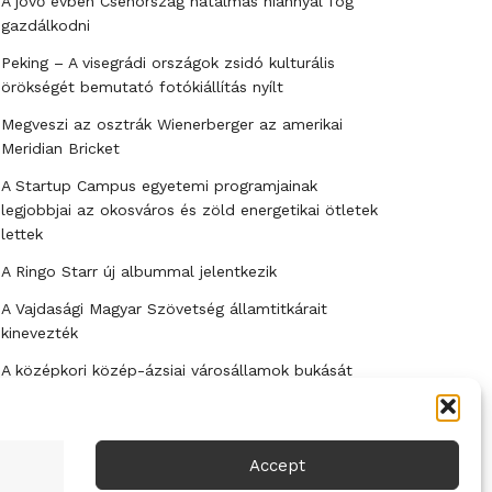
A jövő évben Csehország hatalmas hiánnyal fog
gazdálkodni
Peking – A visegrádi országok zsidó kulturális
örökségét bemutató fotókiállítás nyílt
Megveszi az osztrák Wienerberger az amerikai
Meridian Bricket
A Startup Campus egyetemi programjainak
legjobbjai az okosváros és zöld energetikai ötletek
lettek
A Ringo Starr új albummal jelentkezik
A Vajdasági Magyar Szövetség államtitkárait
kinevezték
A középkori közép-ázsiai városállamok bukását
nem Dzsingisz kán hódító hadjárata okozta
Kuramagomedov ötödik, Muszukajev elődöntős –
Birkózó világkupa
Accept