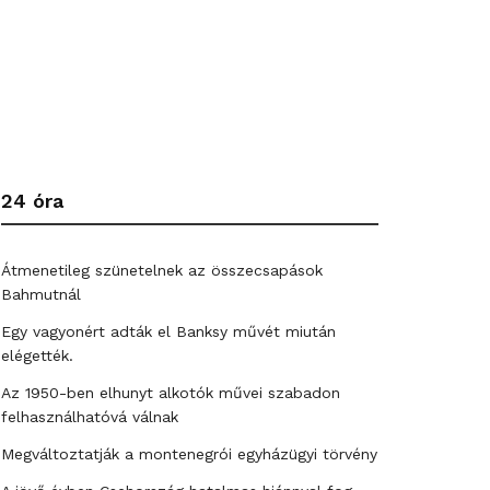
24 óra
Átmenetileg szünetelnek az összecsapások
Bahmutnál
Egy vagyonért adták el Banksy művét miután
elégették.
Az 1950-ben elhunyt alkotók művei szabadon
felhasználhatóvá válnak
Megváltoztatják a montenegrói egyházügyi törvény