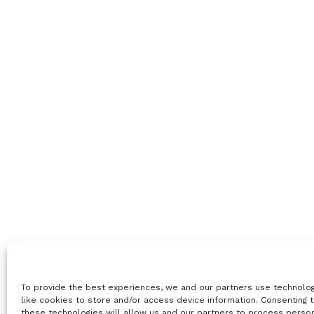
To provide the best experiences, we and our partners use technolo
like cookies to store and/or access device information. Consenting 
these technologies will allow us and our partners to process perso