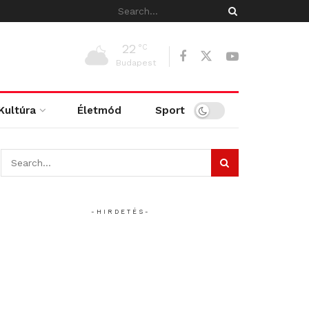
22
°C
Budapest
Kultúra
Életmód
Sport
- H I R D E T É S -