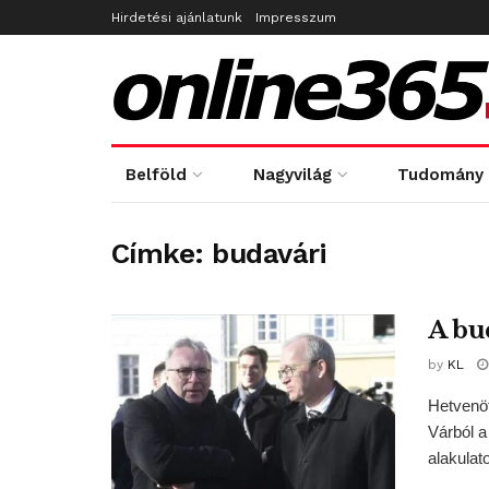
Hirdetési ajánlatunk
Impresszum
Belföld
Nagyvilág
Tudomány
Címke:
budavári
A bud
by
KL
Hetvenöt
Várból a
alakulato