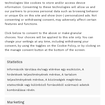
technologies like cookies to store and/or access device
information. Consenting to these technologies will allow us and
our partners to process personal data such as browsing behavior
or unique IDs on this site and show (non-) personalized ads. Not
consenting or withdrawing consent, may adversely affect certain
features and functions.
Click below to consent to the above or make granular
24 óra
choices. Your choices will be applied to this site only. You can
change your settings at any time, including withdrawing your
consent, by using the toggles on the Cookie Policy, or by clicking on
the manage consent button at the bottom of the screen.
Átmenetileg szünetelnek az összecsapások Bahmutnál
Egy vagyonért adták el Banksy művét miután elégették.
Statistics
Az 1950-ben elhunyt alkotók művei szabadon
Információk tárolása és/vagy elérése egy eszközön, A
felhasználhatóvá válnak
hirdetések teljesítményének mérése, A tartalom
Megváltoztatják a montenegrói egyházügyi törvény
teljesítményének mérése, A közönségek megértése
statisztikák vagy különböző forrásokból származó adatok
A jövő évben Csehország hatalmas hiánnyal fog gazdálkodni
kombinálásai révén.
Peking – A visegrádi országok zsidó kulturális örökségét
bemutató fotókiállítás nyílt
Marketing