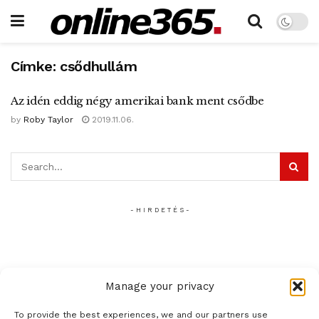
Címke:
csődhullám
Az idén eddig négy amerikai bank ment csődbe
by
Roby Taylor
2019.11.06.
- H I R D E T É S -
Manage your privacy
To provide the best experiences, we and our partners use