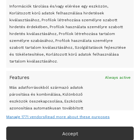
Megveszi az osztrák Wienerberger az amerikai Meridian
Információk tárolása és/vagy elérése egy eszközön,
Bricket
Korlátozott körű adatok felhasználása hirdetések
kiválasztásához, Profilok létrehozása személyre szabott
A Startup Campus egyetemi programjainak legjobbjai az
hirdetés érdekében, Profilok használata személyre szabott
okosváros és zöld energetikai ötletek lettek
hirdetés kiválasztásához, Profilok létrehozása tartalom
A Ringo Starr új albummal jelentkezik
személyre szabásához, Profilok használata személyre
szabott tartalom kiválasztásához, Szolgáltatások fejlesztése
A Vajdasági Magyar Szövetség államtitkárait kinevezték
és tökéletesítése, Korlátozott körű adatok felhasználása
A középkori közép-ázsiai városállamok bukását nem
tartalom kiválasztásához.
Dzsingisz kán hódító hadjárata okozta
Features
Always active
Kuramagomedov ötödik, Muszukajev elődöntős – Birkózó
világkupa
Más adatforrásokból származó adatok
párosítása és kombinálása, Különböző
eszközök összekapcsolása, Eszközök
azonosítása automatikusan továbbított
információk alapján.
Manage 1771 vendors
Read more about these purposes
Pontos földrajzi helymeghatározási adatok
Accept
felhasználása, Eszközök azonosítása aktívan kért