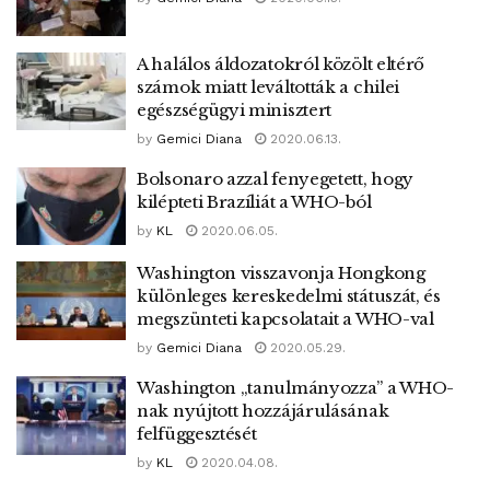
A halálos áldozatokról közölt eltérő
számok miatt leváltották a chilei
egészségügyi minisztert
by
Gemici Diana
2020.06.13.
Bolsonaro azzal fenyegetett, hogy
kilépteti Brazíliát a WHO-ból
by
KL
2020.06.05.
Washington visszavonja Hongkong
különleges kereskedelmi státuszát, és
megszünteti kapcsolatait a WHO-val
by
Gemici Diana
2020.05.29.
Washington „tanulmányozza” a WHO-
nak nyújtott hozzájárulásának
felfüggesztését
by
KL
2020.04.08.