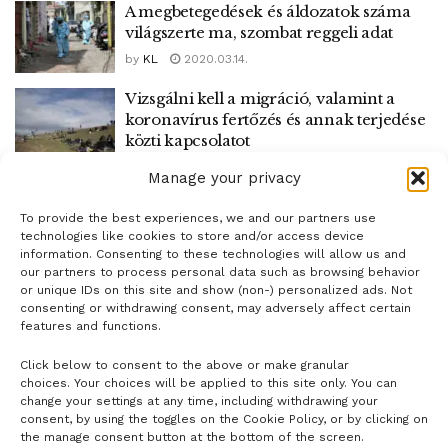
A megbetegedések és áldozatok száma
világszerte ma, szombat reggeli adat
by
KL
2020.03.14.
Vizsgálni kell a migráció, valamint a
koronavírus fertőzés és annak terjedése
közti kapcsolatot
by
KL
2020.03.08.
Manage your privacy
To provide the best experiences, we and our partners use
1
2
technologies like cookies to store and/or access device
information. Consenting to these technologies will allow us and
our partners to process personal data such as browsing behavior
or unique IDs on this site and show (non-) personalized ads. Not
consenting or withdrawing consent, may adversely affect certain
features and functions.
Click below to consent to the above or make granular
- H I R D E T É S -
choices. Your choices will be applied to this site only. You can
change your settings at any time, including withdrawing your
consent, by using the toggles on the Cookie Policy, or by clicking on
the manage consent button at the bottom of the screen.