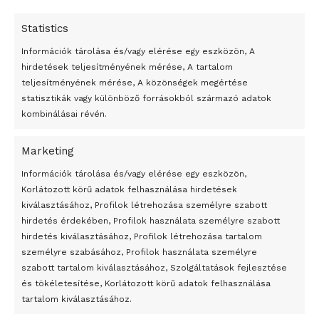
Statistics
Információk tárolása és/vagy elérése egy eszközön, A
hirdetések teljesítményének mérése, A tartalom
teljesítményének mérése, A közönségek megértése
statisztikák vagy különböző forrásokból származó adatok
kombinálásai révén.
Marketing
24 óra
Információk tárolása és/vagy elérése egy eszközön,
Korlátozott körű adatok felhasználása hirdetések
Átmenetileg szünetelnek az összecsapások Bahmutnál
kiválasztásához, Profilok létrehozása személyre szabott
hirdetés érdekében, Profilok használata személyre szabott
Egy vagyonért adták el Banksy művét miután elégették.
hirdetés kiválasztásához, Profilok létrehozása tartalom
Az 1950-ben elhunyt alkotók művei szabadon
személyre szabásához, Profilok használata személyre
felhasználhatóvá válnak
szabott tartalom kiválasztásához, Szolgáltatások fejlesztése
és tökéletesítése, Korlátozott körű adatok felhasználása
Megváltoztatják a montenegrói egyházügyi törvény
tartalom kiválasztásához.
A jövő évben Csehország hatalmas hiánnyal fog gazdálkodni