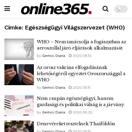
Címke:
Egészségügyi Világszervezet (WHO)
WHO – Nem tanácsolja a fogászatban az
aeroszollal járó eljárások alkalmazását
by
Gemici Diana
2020.08.12.
Az orosz vakcina elfogadásának
lehetőségéről egyeztet Oroszországgal a
WHO
by
Gemici Diana
2020.08.11.
Nem csupán egészségügyi, hanem
gazdasági és politikai válság is a járvány
by
Gemici Diana
2020.06.22.
Denevéreket tesztelnek Thaiföldön
by
Gemici Diana
2020.06.15.