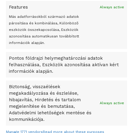
Features
Always active
Peking – A visegrádi országok zsidó kulturális örökségét
bemutató fotókiállítás nyílt
Más adatforrásokból származó adatok
párosítása és kombinálása, Különböző
Megveszi az osztrák Wienerberger az amerikai Meridian
eszközök összekapcsolása, Eszközök
Bricket
azonosítása automatikusan továbbított
A Startup Campus egyetemi programjainak legjobbjai az
információk alapján.
okosváros és zöld energetikai ötletek lettek
Pontos földrajzi helymeghatározási adatok
A Ringo Starr új albummal jelentkezik
felhasználása, Eszközök azonosítása aktívan kért
A Vajdasági Magyar Szövetség államtitkárait kinevezték
információk alapján.
A középkori közép-ázsiai városállamok bukását nem
Dzsingisz kán hódító hadjárata okozta
Biztonság, visszaélések
megakadályozása és észlelése,
Kuramagomedov ötödik, Muszukajev elődöntős – Birkózó
hibajavítás, Hirdetés és tartalom
világkupa
Always active
megjelenítése és bemutatása,
Adatvédelmi lehetőségek mentése és
kommunikációja.
Manage 1771 vendors
Read more about these purposes