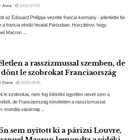
r Anna
2020.07.03.
t az Édouard Philippe vezette francia kormány - jelentette be
 a francia elnöki hivatal Párizsban. Hozzátéve, hogy
l Macron ...
letlen a rasszizmussal szemben, de
dönt le szobrokat Franciaország
i Diana
2020.06.15.
 le szobrokat, nem fog kitörölni egyetlen nevet sem a
méből, de Franciaország kíméletlen a rasszizmussal
- mondta vasárnap ...
őn sem nyitott ki a párizsi Louvre,
nuel Macron lemondta a vidéki