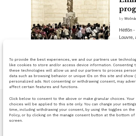
prog
by
Molná
Hétfőn -
Louvre, 
To provide the best experiences, we and our partners use technolo
1
like cookies to store and/or access device information. Consenting 
these technologies will allow us and our partners to process perso
data such as browsing behavior or unique IDs on this site and show 
personalized ads. Not consenting or withdrawing consent, may adver
affect certain features and functions.
Click below to consent to the above or make granular choices. Your
choices will be applied to this site only. You can change your setting
time, including withdrawing your consent, by using the toggles on the
Policy, or by clicking on the manage consent button at the bottom of
screen.
© 2019-2021 online365.hu - Minden jog fenntartva!