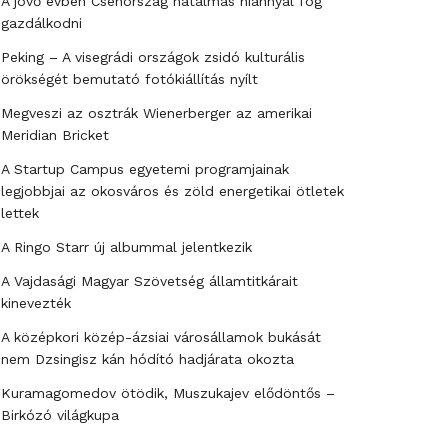
A jövő évben Csehország hatalmas hiánnyal fog
gazdálkodni
Peking – A visegrádi országok zsidó kulturális
örökségét bemutató fotókiállítás nyílt
Megveszi az osztrák Wienerberger az amerikai
Meridian Bricket
A Startup Campus egyetemi programjainak
legjobbjai az okosváros és zöld energetikai ötletek
lettek
A Ringo Starr új albummal jelentkezik
A Vajdasági Magyar Szövetség államtitkárait
kinevezték
A középkori közép-ázsiai városállamok bukását
nem Dzsingisz kán hódító hadjárata okozta
Kuramagomedov ötödik, Muszukajev elődöntős –
Birkózó világkupa