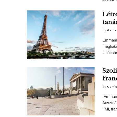
Létr
taná
by
Gemic
Emmanuel
meghatá
tanácsán
Szoli
fran
by
Gemic
Emmanuel
Ausztriá
"Mi, fra