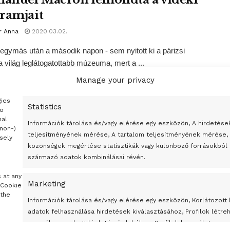
ramjait
r Anna
2020.03.02.
 egymás után a második napon - sem nyitott ki a párizsi
a világ leglátogatottabb múzeuma, mert a ...
Manage your privacy
gies
2
Statistics
to
nal
Információk tárolása és/vagy elérése egy eszközön, A hirdetése
(non-)
teljesítményének mérése, A tartalom teljesítményének mérése,
sely
közönségek megértése statisztikák vagy különböző forrásokból
származó adatok kombinálásai révén.
s at any
Marketing
 Cookie
 the
Információk tárolása és/vagy elérése egy eszközön, Korlátozott
adatok felhasználása hirdetések kiválasztásához, Profilok létre
személyre szabott hirdetés érdekében, Profilok használata sze