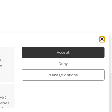
Accept
k
Deny
 A
Manage options
 körű
hozása
mélyre
Adatvédelmi irányelvek
Felhasználási feltételek