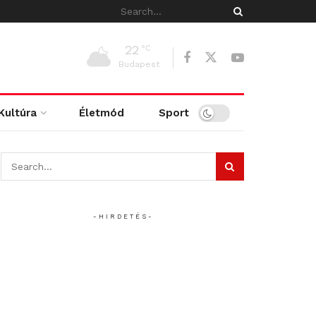
22
°C
Budapest
Kultúra
Életmód
Sport
- H I R D E T É S -