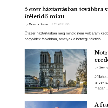
5 ezer háztartásban továbbra 
ítéletidő miatt
by
Gemici Diana
2020.10.06.
Ötezer háztartásban még mindig nem volt áram kedde
hegyvidék falvakban, amelyek a hétvégi ítéletidő ...
Notr
ered
by
Gemic
Jóllehet 
tervek s
magán ..
A fr