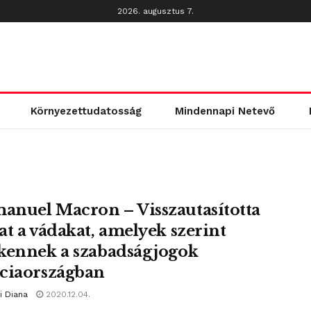
2026. augusztus 7.
Környezettudatosság
Mindennapi Netevő
nuel Macron – Visszautasította
at a vádakat, amelyek szerint
kennek a szabadságjogok
ciaországban
i Diana
2020.12.04.