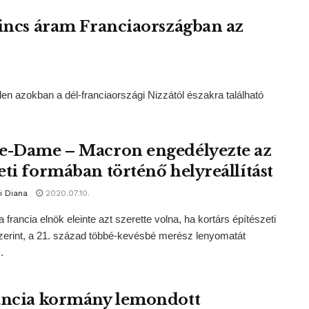
sincs áram Franciaországban az
n azokban a dél-franciaországi Nizzától északra található
e-Dame – Macron engedélyezte az
eti formában történő helyreállítást
i Diana
2020.07.10.
a francia elnök eleinte azt szerette volna, ha kortárs építészeti
zerint, a 21. század többé-kevésbé merész lenyomatát
.
ancia kormány lemondott