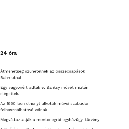
24 óra
Átmenetileg szünetelnek az összecsapások
Bahmutnál
Egy vagyonért adták el Banksy művét miután
elégették.
Az 1950-ben elhunyt alkotók művei szabadon
felhasználhatóvá válnak
Megváltoztatják a montenegrói egyházügyi törvény