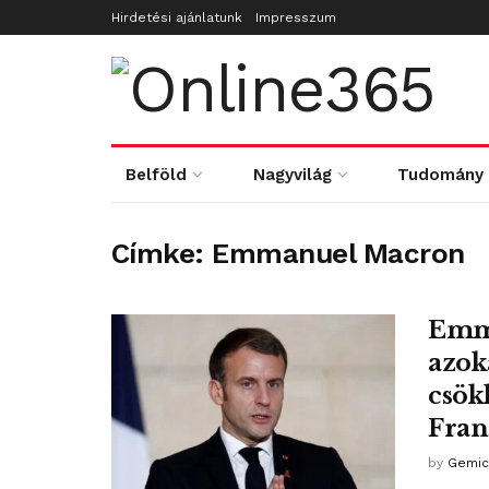
Hirdetési ajánlatunk
Impresszum
Belföld
Nagyvilág
Tudomány
Címke:
Emmanuel Macron
Emma
azok
csök
Fran
by
Gemic