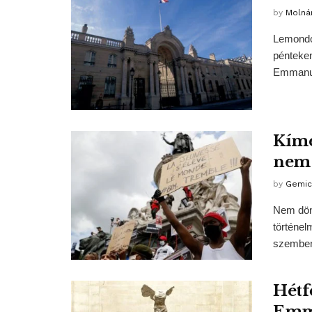
by
Molná
Lemondot
pénteken
Emmanue
Kímé
nem 
by
Gemic
Nem dönt
történel
szemben
Hétf
Emma