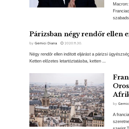
Macron: 
Franciao
szabadsá
Párizsban négy rendőr ellen 
by
Gemici Diana
2020.11.30.
Négy rendőr ellen indított eljárást a párizsi ügyész
Ketten előzetes letartóztatásba, ketten ...
Franc
Oros
Afr
by
Gemic
A franci
szeretne
szerint 