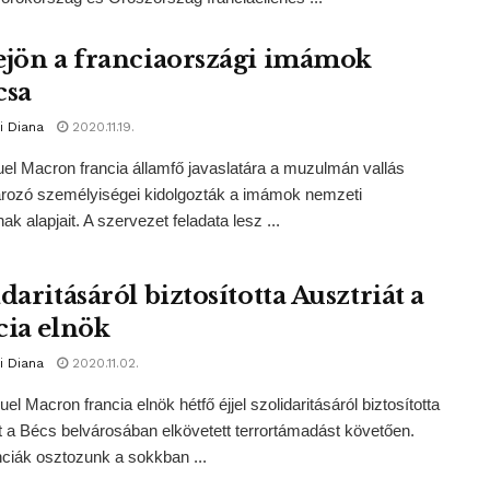
ejön a franciaországi imámok
csa
i Diana
2020.11.19.
 Macron francia államfő javaslatára a muzulmán vallás
rozó személyiségei kidolgozták a imámok nemzeti
ak alapjait. A szervezet feladata lesz ...
daritásáról biztosította Ausztriát a
cia elnök
i Diana
2020.11.02.
 Macron francia elnök hétfő éjjel szolidaritásáról biztosította
t a Bécs belvárosában elkövetett terrortámadást követően.
nciák osztozunk a sokkban ...