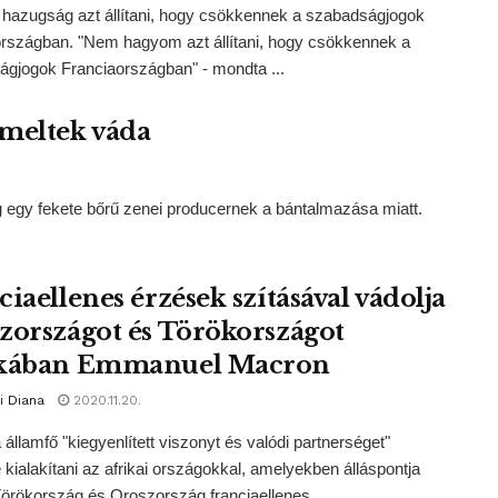
hazugság azt állítani, hogy csökkennek a szabadságjogok
rszágban. "Nem hagyom azt állítani, hogy csökkennek a
gjogok Franciaországban" - mondta ...
emeltek váda
ség egy fekete bőrű zenei producernek a bántalmazása miatt.
iaellenes érzések szításával vádolja
zországot és Törökországot
ikában Emmanuel Macron
i Diana
2020.11.20.
a államfő "kiegyenlített viszonyt és valódi partnerséget"
 kialakítani az afrikai országokkal, amelyekben álláspontja
Törökország és Oroszország franciaellenes ...