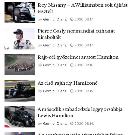
Roy Nissany – A Williamsben sok újítást
tesztelt
by
Gemici Diana
2020.08.17.
Pierre Gasly normandiai otthonát
kirabolták
by
Gemici Diana
2020.08.17.
Rajt-cél győzelmet aratott Hamilton
by
Gemici Diana
2020.08.16.
Az első rajthely Hamiltoné
by
Gemici Diana
2020.08.15.
A második szabadedzés leggyorsabbja
Lewis Hamilton
by
Gemici Diana
2020.08.14.