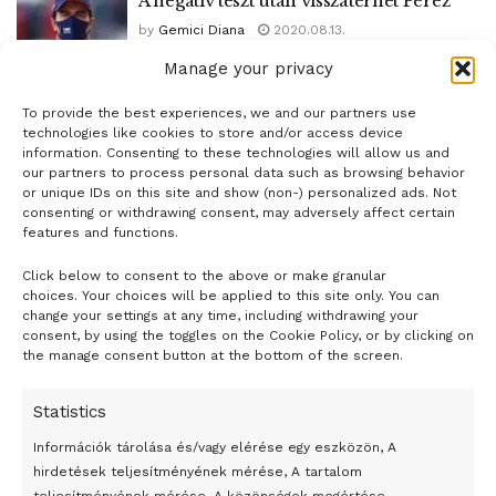
A negatív teszt után visszatérhet Pérez
by
Gemici Diana
2020.08.13.
Manage your privacy
To provide the best experiences, we and our partners use
1
2
3
technologies like cookies to store and/or access device
information. Consenting to these technologies will allow us and
our partners to process personal data such as browsing behavior
or unique IDs on this site and show (non-) personalized ads. Not
consenting or withdrawing consent, may adversely affect certain
features and functions.
Click below to consent to the above or make granular
- H I R D E T É S -
choices. Your choices will be applied to this site only. You can
change your settings at any time, including withdrawing your
consent, by using the toggles on the Cookie Policy, or by clicking on
the manage consent button at the bottom of the screen.
Statistics
Információk tárolása és/vagy elérése egy eszközön, A
hirdetések teljesítményének mérése, A tartalom