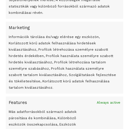
teljesítményének mérése, A közönségek megértése
statisztikák vagy különböző forrásokból származó adatok
kombinálásai révén.
Marketing
24 óra
Információk tárolása és/vagy elérése egy eszközön,
Korlátozott körű adatok felhasználása hirdetések
Átmenetileg szünetelnek az összecsapások Bahmutnál
kiválasztásához, Profilok létrehozása személyre szabott
hirdetés érdekében, Profilok használata személyre szabott
Egy vagyonért adták el Banksy művét miután elégették.
hirdetés kiválasztásához, Profilok létrehozása tartalom
Az 1950-ben elhunyt alkotók művei szabadon
személyre szabásához, Profilok használata személyre
felhasználhatóvá válnak
szabott tartalom kiválasztásához, Szolgáltatások fejlesztése
és tökéletesítése, Korlátozott körű adatok felhasználása
Megváltoztatják a montenegrói egyházügyi törvény
tartalom kiválasztásához.
A jövő évben Csehország hatalmas hiánnyal fog gazdálkodni
Features
Always active
Peking – A visegrádi országok zsidó kulturális örökségét
bemutató fotókiállítás nyílt
Más adatforrásokból származó adatok
párosítása és kombinálása, Különböző
Megveszi az osztrák Wienerberger az amerikai Meridian
eszközök összekapcsolása, Eszközök
Bricket