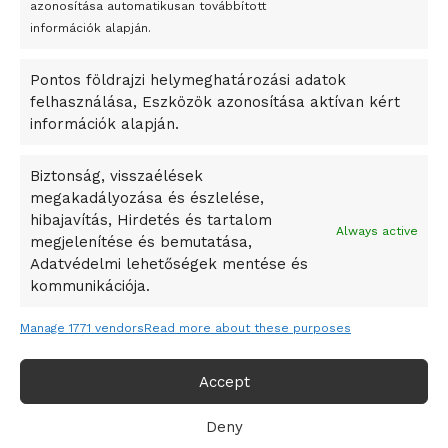
azonosítása automatikusan továbbított
A Startup Campus egyetemi programjainak legjobbjai az
információk alapján.
okosváros és zöld energetikai ötletek lettek
Pontos földrajzi helymeghatározási adatok
A Ringo Starr új albummal jelentkezik
felhasználása, Eszközök azonosítása aktívan kért
A Vajdasági Magyar Szövetség államtitkárait kinevezték
információk alapján.
A középkori közép-ázsiai városállamok bukását nem
Dzsingisz kán hódító hadjárata okozta
Biztonság, visszaélések
megakadályozása és észlelése,
Kuramagomedov ötödik, Muszukajev elődöntős – Birkózó
hibajavítás, Hirdetés és tartalom
világkupa
Always active
megjelenítése és bemutatása,
Adatvédelmi lehetőségek mentése és
kommunikációja.
Manage 1771 vendors
Read more about these purposes
Accept
Deny