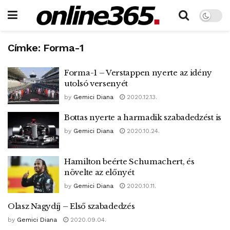
Címke:
Forma-1
Forma-1 – Verstappen nyerte az idény
utolsó versenyét
by
Gemici Diana
2020.12.13.
Bottas nyerte a harmadik szabadedzést is
by
Gemici Diana
2020.10.24.
Hamilton beérte Schumachert, és
növelte az előnyét
by
Gemici Diana
2020.10.11.
Olasz Nagydíj – Első szabadedzés
by
Gemici Diana
2020.09.04.