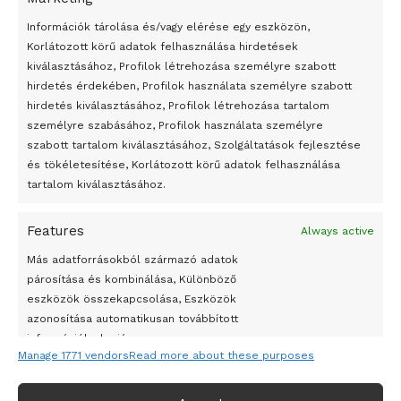
bemutató fotókiállítás nyílt
Információk tárolása és/vagy elérése egy eszközön,
Megveszi az osztrák Wienerberger az amerikai Meridian
Korlátozott körű adatok felhasználása hirdetések
Bricket
kiválasztásához, Profilok létrehozása személyre szabott
A Startup Campus egyetemi programjainak legjobbjai az
hirdetés érdekében, Profilok használata személyre szabott
okosváros és zöld energetikai ötletek lettek
hirdetés kiválasztásához, Profilok létrehozása tartalom
személyre szabásához, Profilok használata személyre
A Ringo Starr új albummal jelentkezik
szabott tartalom kiválasztásához, Szolgáltatások fejlesztése
A Vajdasági Magyar Szövetség államtitkárait kinevezték
és tökéletesítése, Korlátozott körű adatok felhasználása
tartalom kiválasztásához.
A középkori közép-ázsiai városállamok bukását nem
Dzsingisz kán hódító hadjárata okozta
Features
Always active
Kuramagomedov ötödik, Muszukajev elődöntős – Birkózó
Más adatforrásokból származó adatok
világkupa
párosítása és kombinálása, Különböző
eszközök összekapcsolása, Eszközök
azonosítása automatikusan továbbított
információk alapján.
Manage 1771 vendors
Read more about these purposes
Pontos földrajzi helymeghatározási adatok