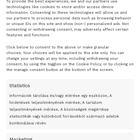
To provide the best experiences, we and our partners use
technologies like cookies to store and/or access device
information. Consenting to these technologies will allow us and
our partners to process personal data such as browsing behavior
or unique IDs on this site and show (non-) personalized ads. Not
consenting or withdrawing consent, may adversely affect certain
features and functions.
Click below to consent to the above or make granular
choices. Your choices will be applied to this site only. You can
24 óra
change your settings at any time, including withdrawing your
consent, by using the toggles on the Cookie Policy, or by clicking on
the manage consent button at the bottom of the screen.
Átmenetileg szünetelnek az összecsapások Bahmutnál
Egy vagyonért adták el Banksy művét miután elégették.
Statistics
Az 1950-ben elhunyt alkotók művei szabadon
Információk tárolása és/vagy elérése egy eszközön, A
felhasználhatóvá válnak
hirdetések teljesítményének mérése, A tartalom
teljesítményének mérése, A közönségek megértése
Megváltoztatják a montenegrói egyházügyi törvény
statisztikák vagy különböző forrásokból származó adatok
kombinálásai révén.
A jövő évben Csehország hatalmas hiánnyal fog gazdálkodni
Peking – A visegrádi országok zsidó kulturális örökségét
Marketing