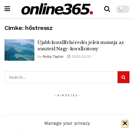
Címke:
hőstressz
Újabb korallfehéredés jeleit mutatja az
ausztrál Nagy-korallzátony
by
Roby Taylor
2020.02.22.
- H I R D E T É S -
Manage your privacy