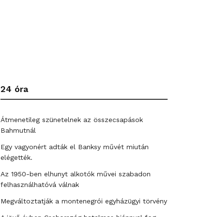
24 óra
Átmenetileg szünetelnek az összecsapások
Bahmutnál
Egy vagyonért adták el Banksy művét miután
elégették.
Az 1950-ben elhunyt alkotók művei szabadon
felhasználhatóvá válnak
Megváltoztatják a montenegrói egyházügyi törvény