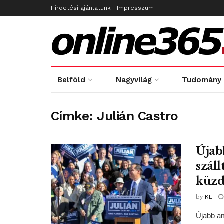
Hirdetési ajánlatunk
Impresszum
Belföld
Nagyvilág
Tudomány
Címke:
Julián Castro
Újab
száll
küzd
by
KL
Újabb am