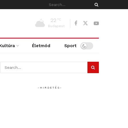
22
°C
Budapest
Kultúra
Életmód
Sport
- H I R D E T É S -