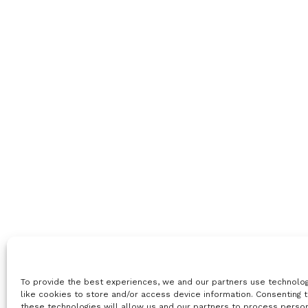
To provide the best experiences, we and our partners use technolo
like cookies to store and/or access device information. Consenting 
these technologies will allow us and our partners to process perso