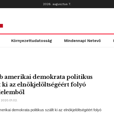
2026. augusztus 7.
Környezettudatosság
Mindennapi Netevő
b amerikai demokrata politikus
t ki az elnökjelöltségéért folyó
elemből
2020.01.02.
erikai demokrata politikus szállt ki az elnökjelöltségéért folyó