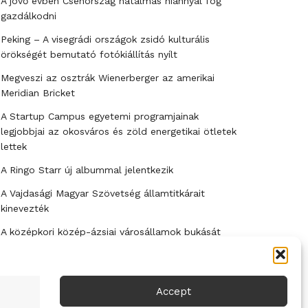
A jövő évben Csehország hatalmas hiánnyal fog
gazdálkodni
Peking – A visegrádi országok zsidó kulturális
örökségét bemutató fotókiállítás nyílt
Megveszi az osztrák Wienerberger az amerikai
Meridian Bricket
A Startup Campus egyetemi programjainak
legjobbjai az okosváros és zöld energetikai ötletek
lettek
A Ringo Starr új albummal jelentkezik
A Vajdasági Magyar Szövetség államtitkárait
kinevezték
A középkori közép-ázsiai városállamok bukását
nem Dzsingisz kán hódító hadjárata okozta
Kuramagomedov ötödik, Muszukajev elődöntős –
Birkózó világkupa
Accept