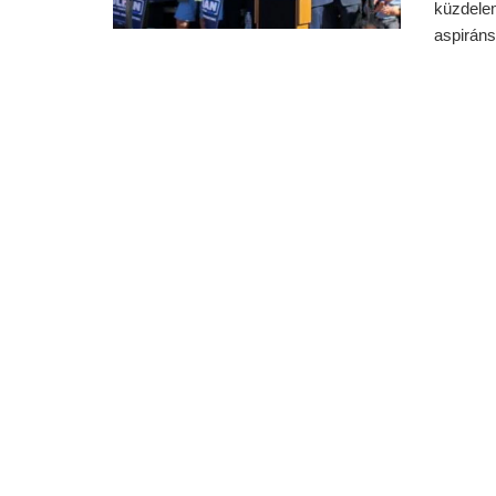
küzdelem
aspiráns 