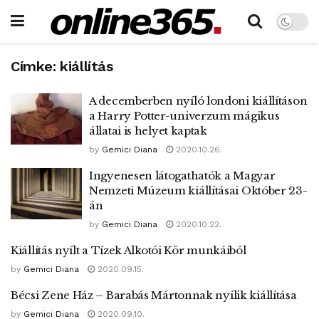
Címke:
kiállítás
A decemberben nyíló londoni kiállításon
a Harry Potter-univerzum mágikus
állatai is helyet kaptak
by
Gemici Diana
2020.10.26.
Ingyenesen látogathatók a Magyar
Nemzeti Múzeum kiállításai Október 23-
án
by
Gemici Diana
2020.10.22.
Kiállítás nyílt a Tízek Alkotói Kör munkáiból
by
Gemici Diana
2020.09.15.
Bécsi Zene Ház – Barabás Mártonnak nyílik kiállítása
by
Gemici Diana
2020.09.10.