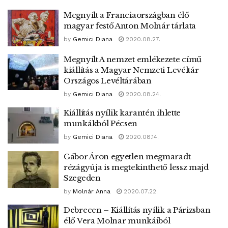
Megnyílt a Franciaországban élő
magyar festő Anton Molnár tárlata
by
Gemici Diana
2020.08.27.
Megnyílt A nemzet emlékezete című
kiállítás a Magyar Nemzeti Levéltár
Országos Levéltárában
by
Gemici Diana
2020.08.24.
Kiállítás nyílik karantén ihlette
munkákból Pécsen
by
Gemici Diana
2020.08.14.
Gábor Áron egyetlen megmaradt
rézágyúja is megtekinthető lessz majd
Szegeden
by
Molnár Anna
2020.07.22.
Debrecen – Kiállítás nyílik a Párizsban
élő Vera Molnar munkáiból