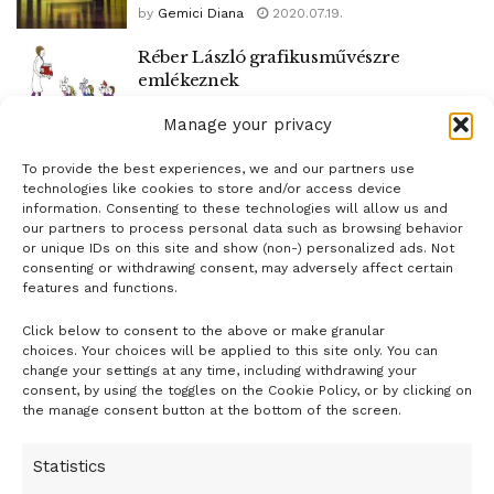
by
Gemici Diana
2020.07.19.
Réber László grafikusművészre
emlékeznek
by
Molnár Anna
2020.06.27.
Manage your privacy
To provide the best experiences, we and our partners use
1
2
…
5
technologies like cookies to store and/or access device
information. Consenting to these technologies will allow us and
our partners to process personal data such as browsing behavior
or unique IDs on this site and show (non-) personalized ads. Not
consenting or withdrawing consent, may adversely affect certain
features and functions.
Click below to consent to the above or make granular
- H I R D E T É S -
choices. Your choices will be applied to this site only. You can
change your settings at any time, including withdrawing your
consent, by using the toggles on the Cookie Policy, or by clicking on
the manage consent button at the bottom of the screen.
Statistics