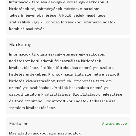
Információk tárolása és/vagy elérése egy eszközön, A
hirdetések teljesítményének mérése, A tartalom
teljesítményének mérése, A közönségek megértése
statisztikák vagy különböző forrásokból származó adatok
kombinálásai révén.
Marketing
24 óra
Információk tárolása és/vagy elérése egy eszközön,
Korlátozott körű adatok felhasználása hirdetések
Átmenetileg szünetelnek az összecsapások Bahmutnál
kiválasztásához, Profilok létrehozása személyre szabott
hirdetés érdekében, Profilok használata személyre szabott
Egy vagyonért adták el Banksy művét miután elégették.
hirdetés kiválasztásához, Profilok létrehozása tartalom
Az 1950-ben elhunyt alkotók művei szabadon
személyre szabásához, Profilok használata személyre
felhasználhatóvá válnak
szabott tartalom kiválasztásához, Szolgáltatások fejlesztése
és tökéletesítése, Korlátozott körű adatok felhasználása
Megváltoztatják a montenegrói egyházügyi törvény
tartalom kiválasztásához.
A jövő évben Csehország hatalmas hiánnyal fog gazdálkodni
Features
Always active
Peking – A visegrádi országok zsidó kulturális örökségét
bemutató fotókiállítás nyílt
Más adatforrásokból származó adatok