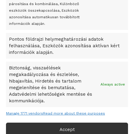
párosítása és kombinálása, Különböző
Megveszi az osztrák Wienerberger az amerikai Meridian
eszközök összekapcsolása, Eszközök
Bricket
azonosítása automatikusan továbbított
A Startup Campus egyetemi programjainak legjobbjai az
információk alapján.
okosváros és zöld energetikai ötletek lettek
Pontos földrajzi helymeghatározási adatok
A Ringo Starr új albummal jelentkezik
felhasználása, Eszközök azonosítása aktívan kért
A Vajdasági Magyar Szövetség államtitkárait kinevezték
információk alapján.
A középkori közép-ázsiai városállamok bukását nem
Dzsingisz kán hódító hadjárata okozta
Biztonság, visszaélések
megakadályozása és észlelése,
Kuramagomedov ötödik, Muszukajev elődöntős – Birkózó
hibajavítás, Hirdetés és tartalom
világkupa
Always active
megjelenítése és bemutatása,
Adatvédelmi lehetőségek mentése és
kommunikációja.
Manage 1771 vendors
Read more about these purposes
Accept