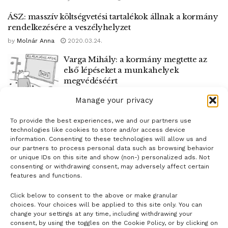
ÁSZ: masszív költségvetési tartalékok állnak a kormány
rendelkezésére a veszélyhelyzet
by
Molnár Anna
2020.03.24.
Varga Mihály: a kormány megtette az
első lépéseket a munkahelyek
megvédéséért
by
Roby Taylor
2020.03.19.
Manage your privacy
To provide the best experiences, we and our partners use
1
2
…
5
technologies like cookies to store and/or access device
information. Consenting to these technologies will allow us and
our partners to process personal data such as browsing behavior
or unique IDs on this site and show (non-) personalized ads. Not
consenting or withdrawing consent, may adversely affect certain
features and functions.
Click below to consent to the above or make granular
- H I R D E T É S -
choices. Your choices will be applied to this site only. You can
change your settings at any time, including withdrawing your
consent, by using the toggles on the Cookie Policy, or by clicking on