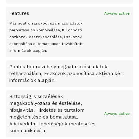
A jövő évben Csehország hatalmas hiánnyal fog gazdálkodni
Features
Always active
Peking – A visegrádi országok zsidó kulturális örökségét
bemutató fotókiállítás nyílt
Más adatforrásokból származó adatok
párosítása és kombinálása, Különböző
Megveszi az osztrák Wienerberger az amerikai Meridian
eszközök összekapcsolása, Eszközök
Bricket
azonosítása automatikusan továbbított
A Startup Campus egyetemi programjainak legjobbjai az
információk alapján.
okosváros és zöld energetikai ötletek lettek
Pontos földrajzi helymeghatározási adatok
A Ringo Starr új albummal jelentkezik
felhasználása, Eszközök azonosítása aktívan kért
A Vajdasági Magyar Szövetség államtitkárait kinevezték
információk alapján.
A középkori közép-ázsiai városállamok bukását nem
Dzsingisz kán hódító hadjárata okozta
Biztonság, visszaélések
megakadályozása és észlelése,
Kuramagomedov ötödik, Muszukajev elődöntős – Birkózó
hibajavítás, Hirdetés és tartalom
világkupa
Always active
megjelenítése és bemutatása,
Adatvédelmi lehetőségek mentése és
kommunikációja.