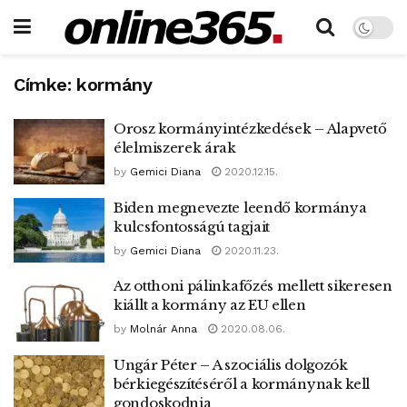
Címke:
kormány
Orosz kormányintézkedések – Alapvető
élelmiszerek árak
by
Gemici Diana
2020.12.15.
Biden megnevezte leendő kormánya
kulcsfontosságú tagjait
by
Gemici Diana
2020.11.23.
Az otthoni pálinkafőzés mellett sikeresen
kiállt a kormány az EU ellen
by
Molnár Anna
2020.08.06.
Ungár Péter – A szociális dolgozók
bérkiegészítéséről a kormánynak kell
gondoskodnia