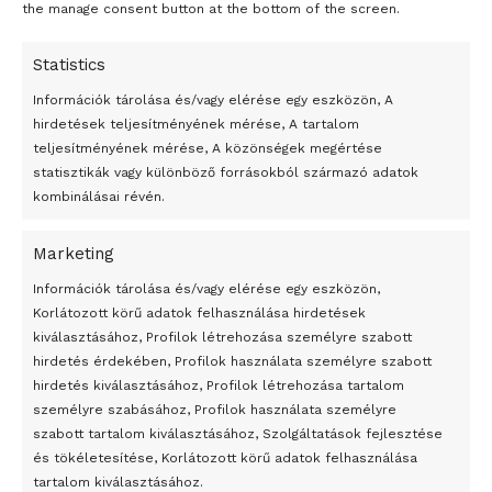
the manage consent button at the bottom of the screen.
Statistics
Információk tárolása és/vagy elérése egy eszközön, A
hirdetések teljesítményének mérése, A tartalom
teljesítményének mérése, A közönségek megértése
statisztikák vagy különböző forrásokból származó adatok
kombinálásai révén.
Marketing
24 óra
Információk tárolása és/vagy elérése egy eszközön,
Korlátozott körű adatok felhasználása hirdetések
Átmenetileg szünetelnek az összecsapások Bahmutnál
kiválasztásához, Profilok létrehozása személyre szabott
hirdetés érdekében, Profilok használata személyre szabott
Egy vagyonért adták el Banksy művét miután elégették.
hirdetés kiválasztásához, Profilok létrehozása tartalom
Az 1950-ben elhunyt alkotók művei szabadon
személyre szabásához, Profilok használata személyre
felhasználhatóvá válnak
szabott tartalom kiválasztásához, Szolgáltatások fejlesztése
és tökéletesítése, Korlátozott körű adatok felhasználása
Megváltoztatják a montenegrói egyházügyi törvény
tartalom kiválasztásához.