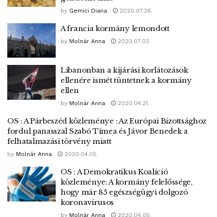
by
Gemici Diana
2020.07.26.
A francia kormány lemondott
by
Molnár Anna
2020.07.03.
Libanonban a kijárási korlátozások
ellenére ismét tüntetnek a kormány
ellen
by
Molnár Anna
2020.04.21.
OS : A Párbeszéd közleménye : Az Európai Bizottsághoz
fordul panasszal Szabó Tímea és Jávor Benedek a
felhatalmazási törvény miatt
by
Molnár Anna
2020.04.05.
OS : A Demokratikus Koalíció
közleménye: A kormány felelőssége,
hogy már 85 egészségügyi dolgozó
koronavírusos
by
Molnár Anna
2020.04.05.