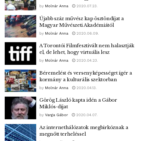
by
Molnár Anna
2020.07.23.
Újabb száz művész kap ösztöndíjat a
Magyar Művészeti Akadémiától
by
Molnár Anna
2020.06.09.
A Torontói Filmfesztivált nem halasztják
el, de lehet, hogy virtuális lesz
by
Molnár Anna
2020.04.23.
Béremelést és versenyképességet ígér a
kormány a kulturális szektorban
by
Molnár Anna
2020.04.13.
Görög László kapta idén a Gábor
Miklós-díjat
by
Varga Gábor
2020.04.07.
Az internethálózatok megbirkóznak a
megnőtt terheléssel