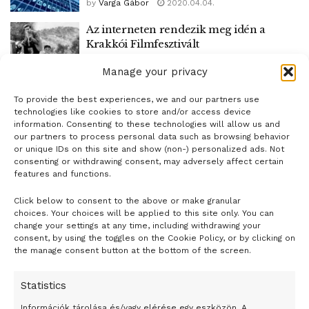
by
Varga Gábor
2020.04.04.
Az interneten rendezik meg idén a
Krakkói Filmfesztivált
by
Varga Gábor
2020.04.01.
Manage your privacy
To provide the best experiences, we and our partners use
1
2
3
technologies like cookies to store and/or access device
information. Consenting to these technologies will allow us and
our partners to process personal data such as browsing behavior
or unique IDs on this site and show (non-) personalized ads. Not
consenting or withdrawing consent, may adversely affect certain
features and functions.
Click below to consent to the above or make granular
- H I R D E T É S -
choices. Your choices will be applied to this site only. You can
change your settings at any time, including withdrawing your
consent, by using the toggles on the Cookie Policy, or by clicking on
the manage consent button at the bottom of the screen.
Statistics
Információk tárolása és/vagy elérése egy eszközön, A