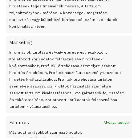
hirdetések teljesítményének mérése, A tartalom
teljesítményének mérése, A közönségek megértése
statisztikák vagy különböző forrásokból származó adatok
kombinálásai révén.
Marketing
24 óra
Információk tárolása és/vagy elérése egy eszközön,
Korlátozott körű adatok felhasználása hirdetések
Átmenetileg szünetelnek az összecsapások Bahmutnál
kiválasztásához, Profilok létrehozása személyre szabott
hirdetés érdekében, Profilok használata személyre szabott
Egy vagyonért adták el Banksy művét miután elégették.
hirdetés kiválasztásához, Profilok létrehozása tartalom
Az 1950-ben elhunyt alkotók művei szabadon
személyre szabásához, Profilok használata személyre
felhasználhatóvá válnak
szabott tartalom kiválasztásához, Szolgáltatások fejlesztése
és tökéletesítése, Korlátozott körű adatok felhasználása
Megváltoztatják a montenegrói egyházügyi törvény
tartalom kiválasztásához.
A jövő évben Csehország hatalmas hiánnyal fog gazdálkodni
Features
Always active
Peking – A visegrádi országok zsidó kulturális örökségét
bemutató fotókiállítás nyílt
Más adatforrásokból származó adatok