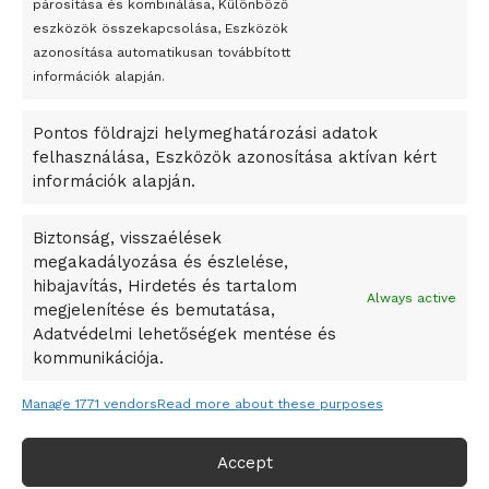
párosítása és kombinálása, Különböző
Megveszi az osztrák Wienerberger az amerikai Meridian
eszközök összekapcsolása, Eszközök
Bricket
azonosítása automatikusan továbbított
A Startup Campus egyetemi programjainak legjobbjai az
információk alapján.
okosváros és zöld energetikai ötletek lettek
Pontos földrajzi helymeghatározási adatok
A Ringo Starr új albummal jelentkezik
felhasználása, Eszközök azonosítása aktívan kért
A Vajdasági Magyar Szövetség államtitkárait kinevezték
információk alapján.
A középkori közép-ázsiai városállamok bukását nem
Dzsingisz kán hódító hadjárata okozta
Biztonság, visszaélések
megakadályozása és észlelése,
Kuramagomedov ötödik, Muszukajev elődöntős – Birkózó
hibajavítás, Hirdetés és tartalom
világkupa
Always active
megjelenítése és bemutatása,
Adatvédelmi lehetőségek mentése és
kommunikációja.
Manage 1771 vendors
Read more about these purposes
Accept