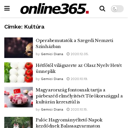
Címke:
Kultúra
Operabemutatók a Szegedi Nemzeti
Színházban
by
Gemici Diana
2020.12.05.
Hétfőtől világszerte az Olasz Nyelv Hetét
ünneplik
by
Gemici Diana
2020.10.19.
Magyarország fontosnak tartja a
párbeszéd elmélyítését Törökországgal a
kultúrán keresztül is
by
Gemici Diana
2020.10.15.
Palóc Hagyományéltető Napok
kezdődnek Balassagyarmaton