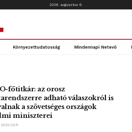
2026. augusztus 6.
Környezettudatosság
Mindennapi Netevő
-főtitkár: az orosz
tarendszerre adható válaszokról is
yalnak a szövetséges országok
lmi miniszterei
2020.02.11.