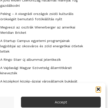
A jövő évben Csehország hatalmas hiánnyal fog
gazdálkodni
Peking – A visegrádi országok zsidó kulturális
örökségét bemutató fotókiállítás nyílt
Megveszi az osztrák Wienerberger az amerikai
Meridian Bricket
A Startup Campus egyetemi programjainak
legjobbjai az okosváros és zöld energetikai ötletek
lettek
A Ringo Starr új albummal jelentkezik
A Vajdasági Magyar Szövetség államtitkárait
kinevezték
A középkori közép-ázsiai városállamok bukását
nem Dzsingisz kán hódító hadjárata okozta
Kuramagomedov ötödik, Muszukajev elődöntős –
Birkózó világkupa
Accept