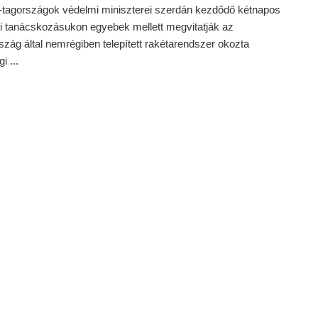
tagországok védelmi miniszterei szerdán kezdődő kétnapos
i tanácskozásukon egyebek mellett megvitatják az
zág által nemrégiben telepített rakétarendszer okozta
i ...