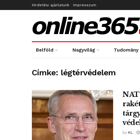
Hirdetési ajánlatunk
Impresszum
Belföld
Nagyvilág
Tudomány
Címke:
légtérvédelem
NATO
raké
tárg
véde
by
KL