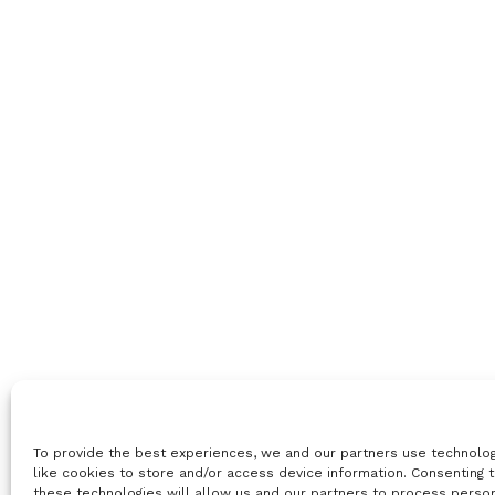
To provide the best experiences, we and our partners use technolo
like cookies to store and/or access device information. Consenting 
these technologies will allow us and our partners to process perso