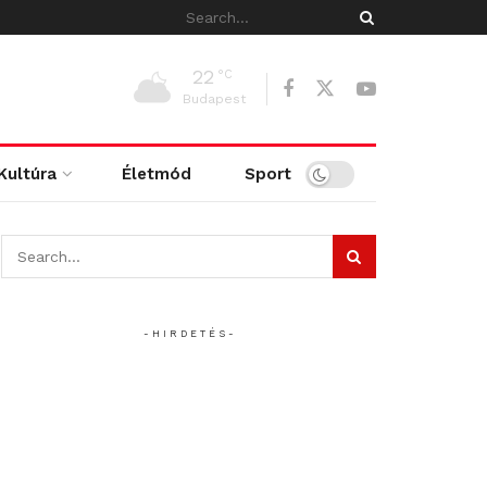
22
°C
Budapest
Kultúra
Életmód
Sport
- H I R D E T É S -