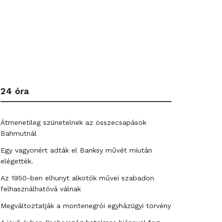
24 óra
Átmenetileg szünetelnek az összecsapások
Bahmutnál
Egy vagyonért adták el Banksy művét miután
elégették.
Az 1950-ben elhunyt alkotók művei szabadon
felhasználhatóvá válnak
Megváltoztatják a montenegrói egyházügyi törvény