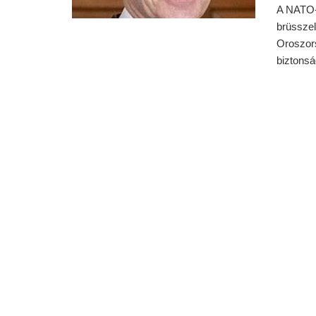
A NATO-
brüsszel
Oroszors
biztonság