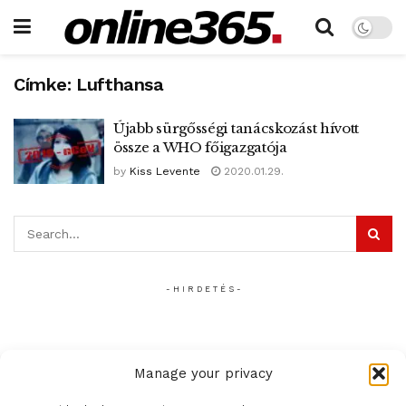
Címke:
Lufthansa
Újabb sürgősségi tanácskozást hívott
össze a WHO főigazgatója
by
Kiss Levente
2020.01.29.
- H I R D E T É S -
Manage your privacy