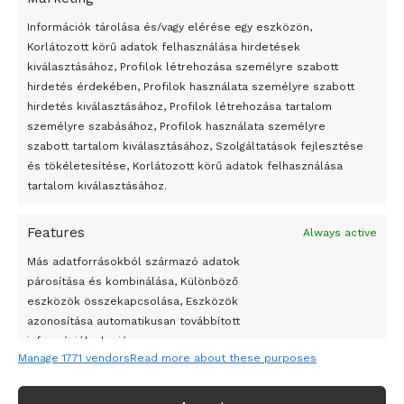
bemutató fotókiállítás nyílt
Információk tárolása és/vagy elérése egy eszközön,
Megveszi az osztrák Wienerberger az amerikai Meridian
Korlátozott körű adatok felhasználása hirdetések
Bricket
kiválasztásához, Profilok létrehozása személyre szabott
A Startup Campus egyetemi programjainak legjobbjai az
hirdetés érdekében, Profilok használata személyre szabott
okosváros és zöld energetikai ötletek lettek
hirdetés kiválasztásához, Profilok létrehozása tartalom
személyre szabásához, Profilok használata személyre
A Ringo Starr új albummal jelentkezik
szabott tartalom kiválasztásához, Szolgáltatások fejlesztése
A Vajdasági Magyar Szövetség államtitkárait kinevezték
és tökéletesítése, Korlátozott körű adatok felhasználása
tartalom kiválasztásához.
A középkori közép-ázsiai városállamok bukását nem
Dzsingisz kán hódító hadjárata okozta
Features
Always active
Kuramagomedov ötödik, Muszukajev elődöntős – Birkózó
Más adatforrásokból származó adatok
világkupa
párosítása és kombinálása, Különböző
eszközök összekapcsolása, Eszközök
azonosítása automatikusan továbbított
információk alapján.
Manage 1771 vendors
Read more about these purposes
Pontos földrajzi helymeghatározási adatok