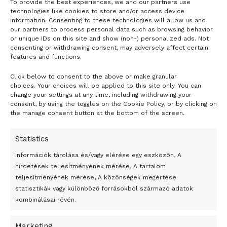
To provide the best experiences, we and our partners use
technologies like cookies to store and/or access device
information. Consenting to these technologies will allow us and
our partners to process personal data such as browsing behavior
or unique IDs on this site and show (non-) personalized ads. Not
consenting or withdrawing consent, may adversely affect certain
features and functions.
Click below to consent to the above or make granular
choices. Your choices will be applied to this site only. You can
24 óra
change your settings at any time, including withdrawing your
consent, by using the toggles on the Cookie Policy, or by clicking on
the manage consent button at the bottom of the screen.
Átmenetileg szünetelnek az összecsapások Bahmutnál
Egy vagyonért adták el Banksy művét miután elégették.
Statistics
Az 1950-ben elhunyt alkotók művei szabadon
Információk tárolása és/vagy elérése egy eszközön, A
felhasználhatóvá válnak
hirdetések teljesítményének mérése, A tartalom
teljesítményének mérése, A közönségek megértése
Megváltoztatják a montenegrói egyházügyi törvény
statisztikák vagy különböző forrásokból származó adatok
kombinálásai révén.
A jövő évben Csehország hatalmas hiánnyal fog gazdálkodni
Peking – A visegrádi országok zsidó kulturális örökségét
Marketing