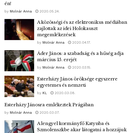
én!
by
Molnár Anna
2020.05.24.
A közösségi és az elektronikus médiában
zajlottak az idei Holokauszt
megemlékezések
by
Molnár Anna
2020.04.17.
Áder János: a szabadság és a hűség adja
március 15. erejét
by
Molnár Anna
2020.03.15.
Esterházy János öröksége egyszerre
egyetemes és nemzeti
by
KL
2020.03.08.
Esterházy Jánosra emlékeztek Prágában
by
Molnár Anna
2020.03.07.
A lengyel kormányfő Katynba és
Szmolenszkbe akar látogatni a hozzájuk