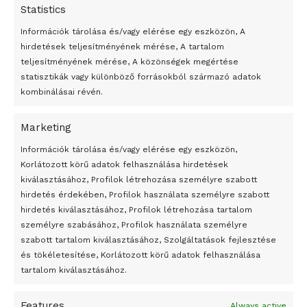
Statistics
Információk tárolása és/vagy elérése egy eszközön, A
hirdetések teljesítményének mérése, A tartalom
teljesítményének mérése, A közönségek megértése
statisztikák vagy különböző forrásokból származó adatok
kombinálásai révén.
Marketing
24 óra
Információk tárolása és/vagy elérése egy eszközön,
Korlátozott körű adatok felhasználása hirdetések
Átmenetileg szünetelnek az összecsapások Bahmutnál
kiválasztásához, Profilok létrehozása személyre szabott
hirdetés érdekében, Profilok használata személyre szabott
Egy vagyonért adták el Banksy művét miután elégették.
hirdetés kiválasztásához, Profilok létrehozása tartalom
Az 1950-ben elhunyt alkotók művei szabadon
személyre szabásához, Profilok használata személyre
felhasználhatóvá válnak
szabott tartalom kiválasztásához, Szolgáltatások fejlesztése
és tökéletesítése, Korlátozott körű adatok felhasználása
Megváltoztatják a montenegrói egyházügyi törvény
tartalom kiválasztásához.
A jövő évben Csehország hatalmas hiánnyal fog gazdálkodni
Features
Always active