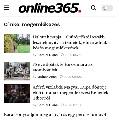
Címke:
megemlékezés
Halottak napja – Csütörtöktől tovább
lesznek nyitva a temetők, elmaradnak a
közös megemlékezések
by
Gemici Diana
2020.10.28.
75 éve dobták le Hirosimára az
atombombát
by
Molnár Anna
2020.08.06.
A férfi vízilabda Magyar Kupa döntője
előtt tartanak megemlékezést Benedek
Tiborról
by
Gemici Diana
2020.07.04.
Karácsony: álljon meg a főváros egy percre június 4-