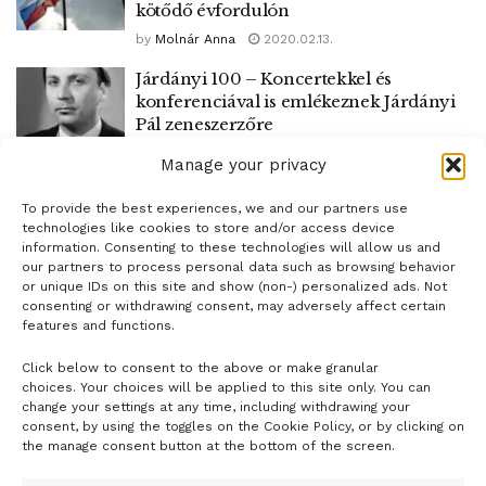
kötődő évfordulón
by
Molnár Anna
2020.02.13.
Járdányi 100 – Koncertekkel és
konferenciával is emlékeznek Járdányi
Pál zeneszerzőre
by
Molnár Anna
2020.02.10.
Manage your privacy
To provide the best experiences, we and our partners use
1
2
technologies like cookies to store and/or access device
information. Consenting to these technologies will allow us and
our partners to process personal data such as browsing behavior
or unique IDs on this site and show (non-) personalized ads. Not
consenting or withdrawing consent, may adversely affect certain
features and functions.
Click below to consent to the above or make granular
- H I R D E T É S -
choices. Your choices will be applied to this site only. You can
change your settings at any time, including withdrawing your
consent, by using the toggles on the Cookie Policy, or by clicking on
the manage consent button at the bottom of the screen.