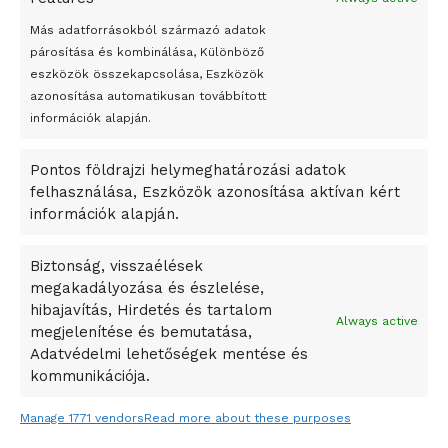
Peking – A visegrádi országok zsidó kulturális örökségét
bemutató fotókiállítás nyílt
Más adatforrásokból származó adatok
párosítása és kombinálása, Különböző
Megveszi az osztrák Wienerberger az amerikai Meridian
eszközök összekapcsolása, Eszközök
Bricket
azonosítása automatikusan továbbított
A Startup Campus egyetemi programjainak legjobbjai az
információk alapján.
okosváros és zöld energetikai ötletek lettek
Pontos földrajzi helymeghatározási adatok
A Ringo Starr új albummal jelentkezik
felhasználása, Eszközök azonosítása aktívan kért
A Vajdasági Magyar Szövetség államtitkárait kinevezték
információk alapján.
A középkori közép-ázsiai városállamok bukását nem
Dzsingisz kán hódító hadjárata okozta
Biztonság, visszaélések
megakadályozása és észlelése,
Kuramagomedov ötödik, Muszukajev elődöntős – Birkózó
hibajavítás, Hirdetés és tartalom
világkupa
Always active
megjelenítése és bemutatása,
Adatvédelmi lehetőségek mentése és
kommunikációja.
Manage 1771 vendors
Read more about these purposes