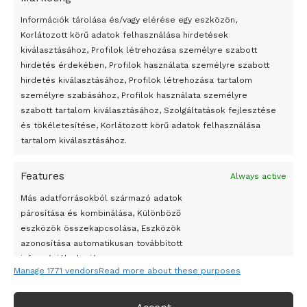
bemutató fotókiállítás nyílt
Információk tárolása és/vagy elérése egy eszközön,
Megveszi az osztrák Wienerberger az amerikai Meridian
Korlátozott körű adatok felhasználása hirdetések
Bricket
kiválasztásához, Profilok létrehozása személyre szabott
A Startup Campus egyetemi programjainak legjobbjai az
hirdetés érdekében, Profilok használata személyre szabott
okosváros és zöld energetikai ötletek lettek
hirdetés kiválasztásához, Profilok létrehozása tartalom
személyre szabásához, Profilok használata személyre
A Ringo Starr új albummal jelentkezik
szabott tartalom kiválasztásához, Szolgáltatások fejlesztése
A Vajdasági Magyar Szövetség államtitkárait kinevezték
és tökéletesítése, Korlátozott körű adatok felhasználása
tartalom kiválasztásához.
A középkori közép-ázsiai városállamok bukását nem
Dzsingisz kán hódító hadjárata okozta
Features
Always active
Kuramagomedov ötödik, Muszukajev elődöntős – Birkózó
Más adatforrásokból származó adatok
világkupa
párosítása és kombinálása, Különböző
eszközök összekapcsolása, Eszközök
azonosítása automatikusan továbbított
információk alapján.
Manage 1771 vendors
Read more about these purposes
Pontos földrajzi helymeghatározási adatok