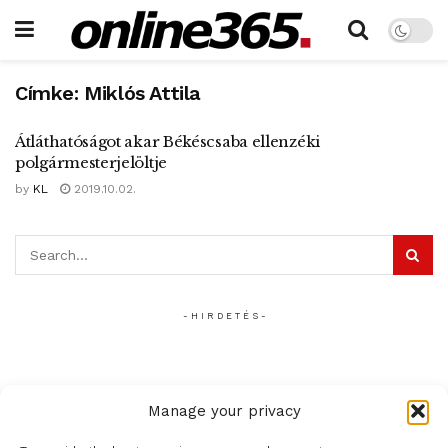
Címke:
Miklós Attila
Átláthatóságot akar Békéscsaba ellenzéki
polgármesterjelöltje
by
KL
2019.10.02.
- H I R D E T É S -
Manage your privacy