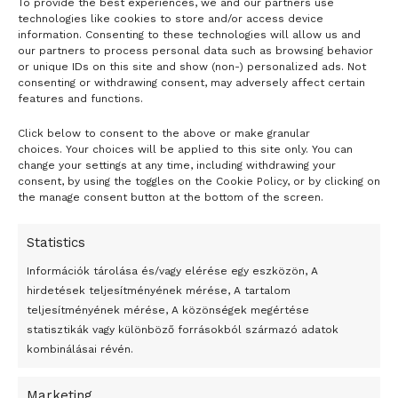
To provide the best experiences, we and our partners use
technologies like cookies to store and/or access device
information. Consenting to these technologies will allow us and
our partners to process personal data such as browsing behavior
or unique IDs on this site and show (non-) personalized ads. Not
consenting or withdrawing consent, may adversely affect certain
features and functions.
Click below to consent to the above or make granular
choices. Your choices will be applied to this site only. You can
24 óra
change your settings at any time, including withdrawing your
consent, by using the toggles on the Cookie Policy, or by clicking on
the manage consent button at the bottom of the screen.
Átmenetileg szünetelnek az összecsapások Bahmutnál
Egy vagyonért adták el Banksy művét miután elégették.
Statistics
Az 1950-ben elhunyt alkotók művei szabadon
Információk tárolása és/vagy elérése egy eszközön, A
felhasználhatóvá válnak
hirdetések teljesítményének mérése, A tartalom
teljesítményének mérése, A közönségek megértése
Megváltoztatják a montenegrói egyházügyi törvény
statisztikák vagy különböző forrásokból származó adatok
A jövő évben Csehország hatalmas hiánnyal fog gazdálkodni
kombinálásai révén.
Peking – A visegrádi országok zsidó kulturális örökségét
Marketing