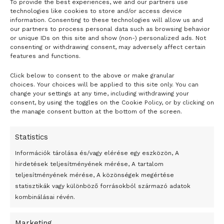
To provide the best experiences, we and our partners use
technologies like cookies to store and/or access device
information. Consenting to these technologies will allow us and
our partners to process personal data such as browsing behavior
or unique IDs on this site and show (non-) personalized ads. Not
consenting or withdrawing consent, may adversely affect certain
features and functions.
Click below to consent to the above or make granular
choices. Your choices will be applied to this site only. You can
24 óra
change your settings at any time, including withdrawing your
consent, by using the toggles on the Cookie Policy, or by clicking on
the manage consent button at the bottom of the screen.
Átmenetileg szünetelnek az összecsapások Bahmutnál
Egy vagyonért adták el Banksy művét miután elégették.
Statistics
Az 1950-ben elhunyt alkotók művei szabadon
Információk tárolása és/vagy elérése egy eszközön, A
felhasználhatóvá válnak
hirdetések teljesítményének mérése, A tartalom
teljesítményének mérése, A közönségek megértése
Megváltoztatják a montenegrói egyházügyi törvény
statisztikák vagy különböző forrásokból származó adatok
kombinálásai révén.
A jövő évben Csehország hatalmas hiánnyal fog gazdálkodni
Peking – A visegrádi országok zsidó kulturális örökségét
Marketing