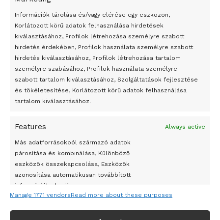
bemutató fotókiállítás nyílt
Információk tárolása és/vagy elérése egy eszközön,
Megveszi az osztrák Wienerberger az amerikai Meridian
Korlátozott körű adatok felhasználása hirdetések
Bricket
kiválasztásához, Profilok létrehozása személyre szabott
A Startup Campus egyetemi programjainak legjobbjai az
hirdetés érdekében, Profilok használata személyre szabott
okosváros és zöld energetikai ötletek lettek
hirdetés kiválasztásához, Profilok létrehozása tartalom
személyre szabásához, Profilok használata személyre
A Ringo Starr új albummal jelentkezik
szabott tartalom kiválasztásához, Szolgáltatások fejlesztése
A Vajdasági Magyar Szövetség államtitkárait kinevezték
és tökéletesítése, Korlátozott körű adatok felhasználása
tartalom kiválasztásához.
A középkori közép-ázsiai városállamok bukását nem
Dzsingisz kán hódító hadjárata okozta
Features
Always active
Kuramagomedov ötödik, Muszukajev elődöntős – Birkózó
Más adatforrásokból származó adatok
világkupa
párosítása és kombinálása, Különböző
eszközök összekapcsolása, Eszközök
azonosítása automatikusan továbbított
információk alapján.
Manage 1771 vendors
Read more about these purposes
Pontos földrajzi helymeghatározási adatok