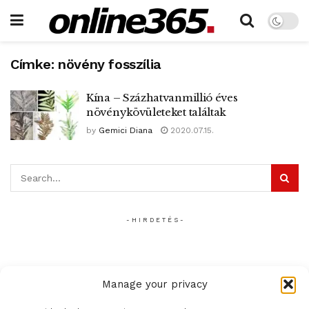
Címke:
növény fosszília
Kína – Százhatvanmillió éves
növénykövületeket találtak
by
Gemici Diana
2020.07.15.
- H I R D E T É S -
Manage your privacy