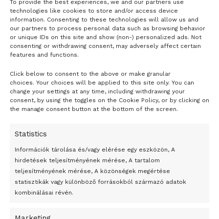
To provide the best experiences, we and our partners use
technologies like cookies to store and/or access device
information. Consenting to these technologies will allow us and
our partners to process personal data such as browsing behavior
or unique IDs on this site and show (non-) personalized ads. Not
consenting or withdrawing consent, may adversely affect certain
features and functions.
Click below to consent to the above or make granular
choices. Your choices will be applied to this site only. You can
24 óra
change your settings at any time, including withdrawing your
consent, by using the toggles on the Cookie Policy, or by clicking on
the manage consent button at the bottom of the screen.
Átmenetileg szünetelnek az összecsapások Bahmutnál
Egy vagyonért adták el Banksy művét miután elégették.
Statistics
Az 1950-ben elhunyt alkotók művei szabadon
Információk tárolása és/vagy elérése egy eszközön, A
felhasználhatóvá válnak
hirdetések teljesítményének mérése, A tartalom
teljesítményének mérése, A közönségek megértése
Megváltoztatják a montenegrói egyházügyi törvény
statisztikák vagy különböző forrásokból származó adatok
kombinálásai révén.
A jövő évben Csehország hatalmas hiánnyal fog gazdálkodni
Peking – A visegrádi országok zsidó kulturális örökségét
Marketing