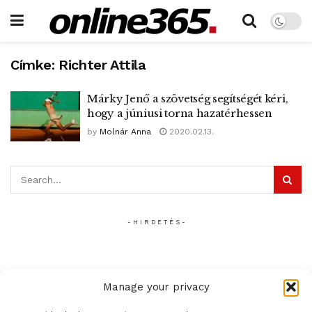
Címke:
Richter Attila
Márky Jenő a szövetség segítségét kéri,
hogy a júniusi torna hazatérhessen
by
Molnár Anna
2020.02.13.
- H I R D E T É S -
Manage your privacy