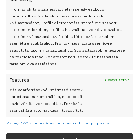
bemutató fotókiállítás nyílt
Információk tárolása és/vagy elérése egy eszközön,
Megveszi az osztrák Wienerberger az amerikai Meridian
Korlátozott körű adatok felhasználása hirdetések
Bricket
kiválasztásához, Profilok létrehozása személyre szabott
A Startup Campus egyetemi programjainak legjobbjai az
hirdetés érdekében, Profilok használata személyre szabott
okosváros és zöld energetikai ötletek lettek
hirdetés kiválasztásához, Profilok létrehozása tartalom
személyre szabásához, Profilok használata személyre
A Ringo Starr új albummal jelentkezik
szabott tartalom kiválasztásához, Szolgáltatások fejlesztése
A Vajdasági Magyar Szövetség államtitkárait kinevezték
és tökéletesítése, Korlátozott körű adatok felhasználása
tartalom kiválasztásához.
A középkori közép-ázsiai városállamok bukását nem
Dzsingisz kán hódító hadjárata okozta
Features
Always active
Kuramagomedov ötödik, Muszukajev elődöntős – Birkózó
Más adatforrásokból származó adatok
világkupa
párosítása és kombinálása, Különböző
eszközök összekapcsolása, Eszközök
azonosítása automatikusan továbbított
információk alapján.
Manage 1771 vendors
Read more about these purposes
Pontos földrajzi helymeghatározási adatok