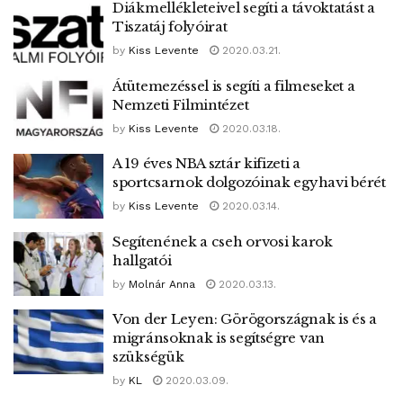
Diákmellékleteivel segíti a távoktatást a
Tiszatáj folyóirat
by
Kiss Levente
2020.03.21.
Átütemezéssel is segíti a filmeseket a
Nemzeti Filmintézet
by
Kiss Levente
2020.03.18.
A 19 éves NBA sztár kifizeti a
sportcsarnok dolgozóinak egyhavi bérét
by
Kiss Levente
2020.03.14.
Segítenének a cseh orvosi karok
hallgatói
by
Molnár Anna
2020.03.13.
Von der Leyen: Görögországnak is és a
migránsoknak is segítségre van
szükségük
by
KL
2020.03.09.