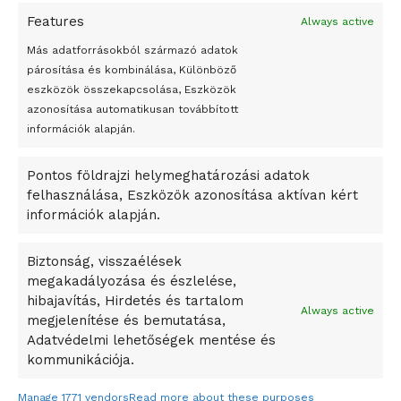
Features
Always active
Peking – A visegrádi országok zsidó kulturális örökségét
bemutató fotókiállítás nyílt
Más adatforrásokból származó adatok
párosítása és kombinálása, Különböző
Megveszi az osztrák Wienerberger az amerikai Meridian
eszközök összekapcsolása, Eszközök
Bricket
azonosítása automatikusan továbbított
A Startup Campus egyetemi programjainak legjobbjai az
információk alapján.
okosváros és zöld energetikai ötletek lettek
Pontos földrajzi helymeghatározási adatok
A Ringo Starr új albummal jelentkezik
felhasználása, Eszközök azonosítása aktívan kért
A Vajdasági Magyar Szövetség államtitkárait kinevezték
információk alapján.
A középkori közép-ázsiai városállamok bukását nem
Dzsingisz kán hódító hadjárata okozta
Biztonság, visszaélések
megakadályozása és észlelése,
Kuramagomedov ötödik, Muszukajev elődöntős – Birkózó
hibajavítás, Hirdetés és tartalom
világkupa
Always active
megjelenítése és bemutatása,
Adatvédelmi lehetőségek mentése és
kommunikációja.
Manage 1771 vendors
Read more about these purposes