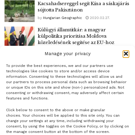
Kacsahadsereggel segít Kína a sáskajárás
sújtotta Pakisztánon
by
Hungarian Geographic
2020.02.27.
Külügyi államtitkár: a magyar
külpolitika prioritása Moldova
közeledésének segítése az EU-hoz
by
Molnár Anna
2020.02.24.
Manage your privacy
To provide the best experiences, we and our partners use
1
2
technologies like cookies to store and/or access device
information. Consenting to these technologies will allow us and
our partners to process personal data such as browsing behavior
or unique IDs on this site and show (non-) personalized ads. Not
consenting or withdrawing consent, may adversely affect certain
features and functions.
Click below to consent to the above or make granular
- H I R D E T É S -
choices. Your choices will be applied to this site only. You can
change your settings at any time, including withdrawing your
consent, by using the toggles on the Cookie Policy, or by clicking on
the manage consent button at the bottom of the screen.