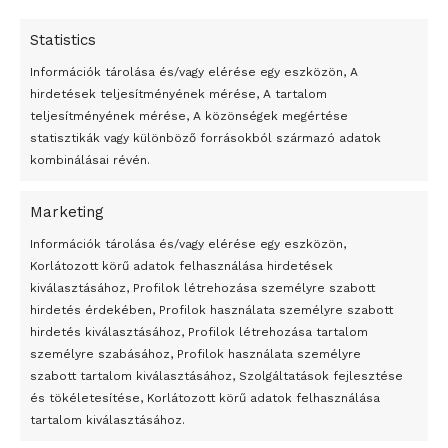
Statistics
Információk tárolása és/vagy elérése egy eszközön, A
hirdetések teljesítményének mérése, A tartalom
teljesítményének mérése, A közönségek megértése
statisztikák vagy különböző forrásokból származó adatok
kombinálásai révén.
Marketing
24 óra
Információk tárolása és/vagy elérése egy eszközön,
Korlátozott körű adatok felhasználása hirdetések
Átmenetileg szünetelnek az összecsapások Bahmutnál
kiválasztásához, Profilok létrehozása személyre szabott
hirdetés érdekében, Profilok használata személyre szabott
Egy vagyonért adták el Banksy művét miután elégették.
hirdetés kiválasztásához, Profilok létrehozása tartalom
Az 1950-ben elhunyt alkotók művei szabadon
személyre szabásához, Profilok használata személyre
felhasználhatóvá válnak
szabott tartalom kiválasztásához, Szolgáltatások fejlesztése
és tökéletesítése, Korlátozott körű adatok felhasználása
Megváltoztatják a montenegrói egyházügyi törvény
tartalom kiválasztásához.
A jövő évben Csehország hatalmas hiánnyal fog gazdálkodni