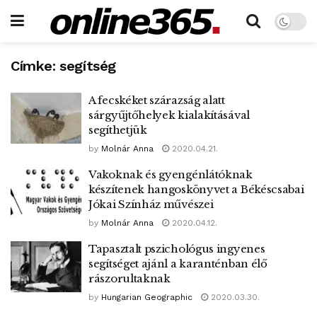
Címke:
segítség
A fecskéket szárazság alatt
sárgyűjtőhelyek kialakításával
segíthetjük
by
Molnár Anna
2020.04.21.
Vakoknak és gyengénlátóknak
készítenek hangoskönyvet a Békéscsabai
Jókai Színház művészei
by
Molnár Anna
2020.04.12.
Tapasztalt pszichológus ingyenes
segítséget ajánl a karanténban élő
rászorultaknak
by
Hungarian Geographic
2020.03.30.