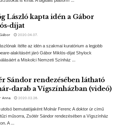
zusokat is kínál. A digitális platform ...
g László kapta idén a Gábor
ós-díjat
 Gábor
2020.04.07.
szlónak ítélte az idén a szakmai kuratórium a legjobb
are-alakításért járó Gábor Miklós-díjat Shylock
lásáért a Miskolci Nemzeti Színház ...
ér Sándor rendezésében látható
ár-darab a Vígszínházban (videó)
r Anna
2020.02.28.
utolsó bemutatójaként Molnár Ferenc A doktor úr című
 tűzi műsorra, Zsótér Sándor rendezésében a Vígszínház
n. A ...