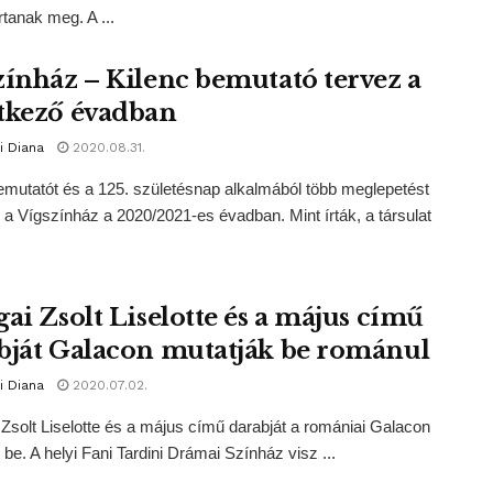
rtanak meg. A ...
zínház – Kilenc bemutató tervez a
tkező évadban
i Diana
2020.08.31.
emutatót és a 125. születésnap alkalmából több meglepetést
z a Vígszínház a 2020/2021-es évadban. Mint írták, a társulat
gai Zsolt Liselotte és a május című
bját Galacon mutatják be románul
i Diana
2020.07.02.
Zsolt Liselotte és a május című darabját a romániai Galacon
 be. A helyi Fani Tardini Drámai Színház visz ...