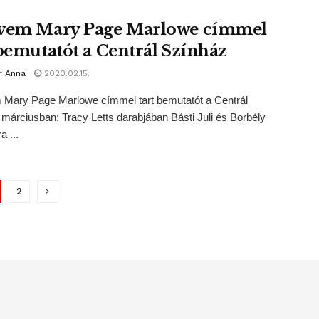
vem Mary Page Marlowe címmel
 bemutatót a Centrál Színház
r Anna
2020.02.15.
 Mary Page Marlowe címmel tart bemutatót a Centrál
márciusban; Tracy Letts darabjában Básti Juli és Borbély
a ...
2