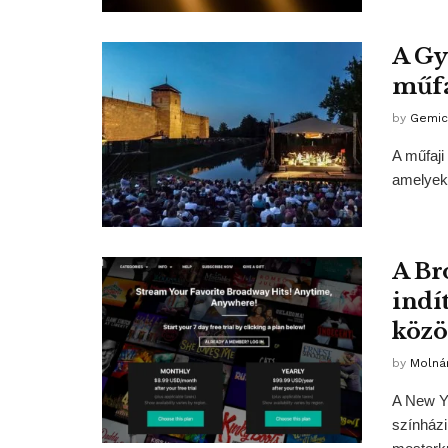
A Gy
műfa
by
Gemic
A műfaji
amelyeke
A Br
indí
közö
by
Molná
A New Yo
színházi