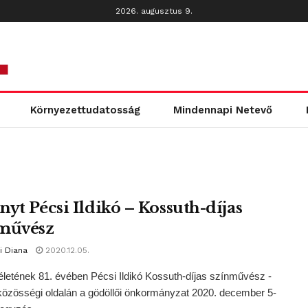
2026. augusztus 9.
Környezettudatosság
Mindennapi Netevő
nyt Pécsi Ildikó – Kossuth-díjas
művész
i Diana
2020.12.05.
életének 81. évében Pécsi Ildikó Kossuth-díjas színművész -
közösségi oldalán a gödöllői önkormányzat 2020. december 5-