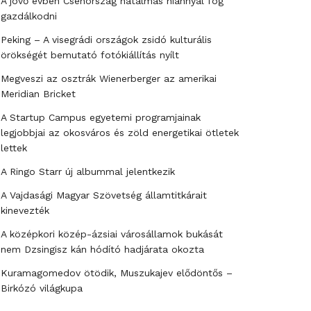
A jövő évben Csehország hatalmas hiánnyal fog
gazdálkodni
Peking – A visegrádi országok zsidó kulturális
örökségét bemutató fotókiállítás nyílt
Megveszi az osztrák Wienerberger az amerikai
Meridian Bricket
A Startup Campus egyetemi programjainak
legjobbjai az okosváros és zöld energetikai ötletek
lettek
A Ringo Starr új albummal jelentkezik
A Vajdasági Magyar Szövetség államtitkárait
kinevezték
A középkori közép-ázsiai városállamok bukását
nem Dzsingisz kán hódító hadjárata okozta
Kuramagomedov ötödik, Muszukajev elődöntős –
Birkózó világkupa