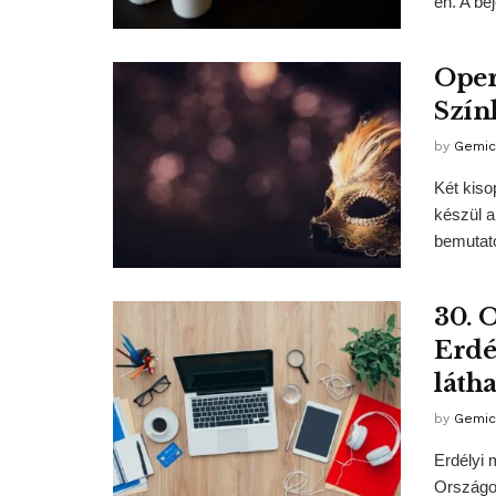
én. A be
Oper
Szín
by
Gemic
Két kiso
készül a
bemutatot
30. 
Erdé
láth
by
Gemic
Erdélyi 
Országos