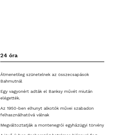
24 óra
Átmenetileg szünetelnek az összecsapások
Bahmutnál
Egy vagyonért adták el Banksy művét miután
elégették.
Az 1950-ben elhunyt alkotók művei szabadon
felhasználhatóvá válnak
Megváltoztatják a montenegrói egyházügyi törvény