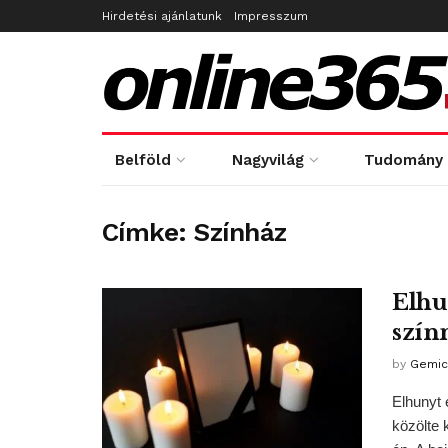
Hirdetési ajánlatunk
Impresszum
Belföld
Nagyvilág
Tudomány
Címke:
Színház
Elhu
szín
by
Gemic
Elhunyt 
közölte 