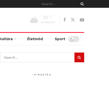
22
°C
Budapest
Kultúra
Életmód
Sport
- H I R D E T É S -