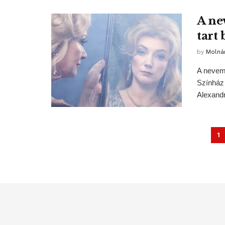
A ne
tart
by
Molná
A nevem
Színház 
Alexandr
1