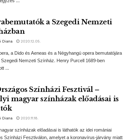
jegyzés ...
abemutatók a Szegedi Nemzeti
házban
i Diana
2020.12.05.
pera, a Dido és Aeneas és a Négyhangú opera bemutatójára
 Szegedi Nemzeti Színház. Henry Purcell 1689-ben
t ...
Országos Színházi Fesztivál –
lyi magyar színházak előadásai is
atók
i Diana
2020.11.18.
magyar színházak előadásai is láthatók az idei romániai
 Színházi Fesztiválon, amelyet a koronavírus-járvány miatt