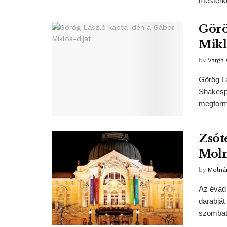
mesterkur
Görö
Mikl
by
Varga
Görög Lá
Shakespe
megformá
Zsót
Moln
by
Molná
Az évad 
darabját
szombato