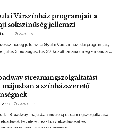
ulai Várszínház programjait a
ji sokszínűség jellemzi
i Diana
2020.06.11.
 sokszínűség jellemzi a Gyulai Várszínház idei programjait,
t július 3. és augusztus 29. között tartanak meg - mondta ...
oadway streamingszolgáltatást
t májusban a színházszerető
nségnek
r Anna
2020.04.17.
rk-i Broadway májusban induló új streamingszolgáltatása
 előadások felvételeit, exkluzív előadásokat és