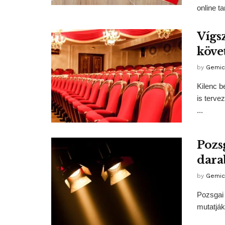
online ta
Vígs
köve
by
Gemic
Kilenc b
is terve
...
Pozs
dara
by
Gemic
Pozsgai 
mutatják