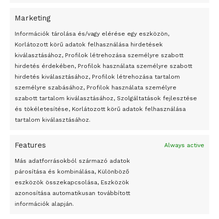
Megváltoztatják a montenegrói egyházügyi törvény
A jövő évben Csehország hatalmas hiánnyal fog gazdálkodni
Marketing
Peking – A visegrádi országok zsidó kulturális örökségét
Információk tárolása és/vagy elérése egy eszközön,
bemutató fotókiállítás nyílt
Korlátozott körű adatok felhasználása hirdetések
kiválasztásához, Profilok létrehozása személyre szabott
Megveszi az osztrák Wienerberger az amerikai Meridian
hirdetés érdekében, Profilok használata személyre szabott
Bricket
hirdetés kiválasztásához, Profilok létrehozása tartalom
személyre szabásához, Profilok használata személyre
A Startup Campus egyetemi programjainak legjobbjai az
szabott tartalom kiválasztásához, Szolgáltatások fejlesztése
okosváros és zöld energetikai ötletek lettek
és tökéletesítése, Korlátozott körű adatok felhasználása
A Ringo Starr új albummal jelentkezik
tartalom kiválasztásához.
A Vajdasági Magyar Szövetség államtitkárait kinevezték
Features
Always active
A középkori közép-ázsiai városállamok bukását nem
Dzsingisz kán hódító hadjárata okozta
Más adatforrásokból származó adatok
párosítása és kombinálása, Különböző
Kuramagomedov ötödik, Muszukajev elődöntős – Birkózó
eszközök összekapcsolása, Eszközök
világkupa
azonosítása automatikusan továbbított
információk alapján.