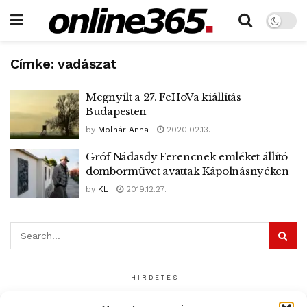
Címke:
vadászat
Megnyílt a 27. FeHoVa kiállítás
Budapesten
by
Molnár Anna
2020.02.13.
Gróf Nádasdy Ferencnek emléket állító
domborművet avattak Kápolnásnyéken
by
KL
2019.12.27.
- H I R D E T É S -