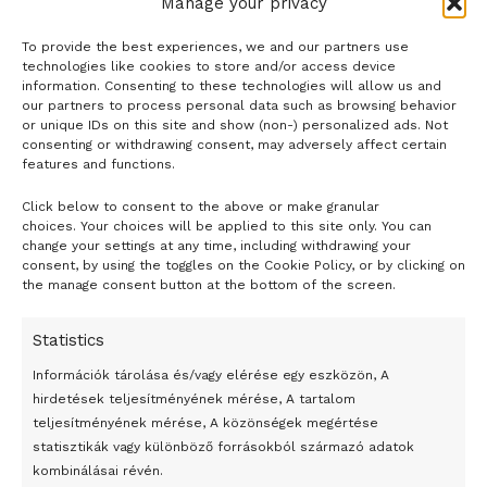
Manage your privacy
To provide the best experiences, we and our partners use
technologies like cookies to store and/or access device
information. Consenting to these technologies will allow us and
our partners to process personal data such as browsing behavior
or unique IDs on this site and show (non-) personalized ads. Not
consenting or withdrawing consent, may adversely affect certain
features and functions.
Click below to consent to the above or make granular
choices. Your choices will be applied to this site only. You can
change your settings at any time, including withdrawing your
consent, by using the toggles on the Cookie Policy, or by clicking on
the manage consent button at the bottom of the screen.
24 óra
Statistics
Átmenetileg szünetelnek az összecsapások Bahmutnál
Információk tárolása és/vagy elérése egy eszközön, A
Egy vagyonért adták el Banksy művét miután elégették.
hirdetések teljesítményének mérése, A tartalom
teljesítményének mérése, A közönségek megértése
Az 1950-ben elhunyt alkotók művei szabadon
statisztikák vagy különböző forrásokból származó adatok
felhasználhatóvá válnak
kombinálásai révén.