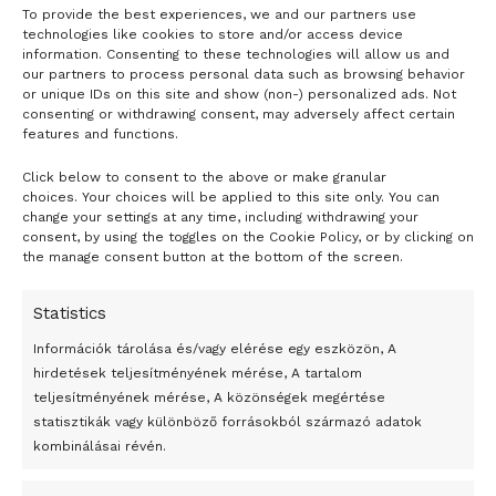
To provide the best experiences, we and our partners use
technologies like cookies to store and/or access device
information. Consenting to these technologies will allow us and
our partners to process personal data such as browsing behavior
or unique IDs on this site and show (non-) personalized ads. Not
consenting or withdrawing consent, may adversely affect certain
features and functions.
Click below to consent to the above or make granular
choices. Your choices will be applied to this site only. You can
change your settings at any time, including withdrawing your
24 óra
consent, by using the toggles on the Cookie Policy, or by clicking on
the manage consent button at the bottom of the screen.
Átmenetileg szünetelnek az összecsapások Bahmutnál
Statistics
Egy vagyonért adták el Banksy művét miután elégették.
Információk tárolása és/vagy elérése egy eszközön, A
Az 1950-ben elhunyt alkotók művei szabadon
hirdetések teljesítményének mérése, A tartalom
felhasználhatóvá válnak
teljesítményének mérése, A közönségek megértése
Megváltoztatják a montenegrói egyházügyi törvény
statisztikák vagy különböző forrásokból származó adatok
kombinálásai révén.
A jövő évben Csehország hatalmas hiánnyal fog gazdálkodni