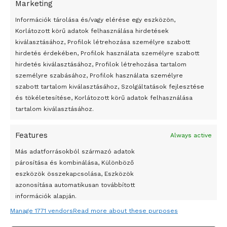
Peking – A visegrádi országok zsidó kulturális örökségét
Marketing
bemutató fotókiállítás nyílt
Információk tárolása és/vagy elérése egy eszközön,
Megveszi az osztrák Wienerberger az amerikai Meridian
Korlátozott körű adatok felhasználása hirdetések
Bricket
kiválasztásához, Profilok létrehozása személyre szabott
hirdetés érdekében, Profilok használata személyre szabott
A Startup Campus egyetemi programjainak legjobbjai az
hirdetés kiválasztásához, Profilok létrehozása tartalom
okosváros és zöld energetikai ötletek lettek
személyre szabásához, Profilok használata személyre
A Ringo Starr új albummal jelentkezik
szabott tartalom kiválasztásához, Szolgáltatások fejlesztése
és tökéletesítése, Korlátozott körű adatok felhasználása
A Vajdasági Magyar Szövetség államtitkárait kinevezték
tartalom kiválasztásához.
A középkori közép-ázsiai városállamok bukását nem
Dzsingisz kán hódító hadjárata okozta
Features
Always active
Kuramagomedov ötödik, Muszukajev elődöntős – Birkózó
Más adatforrásokból származó adatok
világkupa
párosítása és kombinálása, Különböző
eszközök összekapcsolása, Eszközök
azonosítása automatikusan továbbított
információk alapján.
Manage 1771 vendors
Read more about these purposes
Pontos földrajzi helymeghatározási adatok