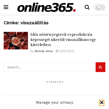
Címke:
visszaállítás
Idős nőstényegerek reprodukciós
képességét sikerült visszaállítani egy
kísérletben
by
Molnár Anna
2020.02.13.
- H I R D E T É S -
Manage your privacy