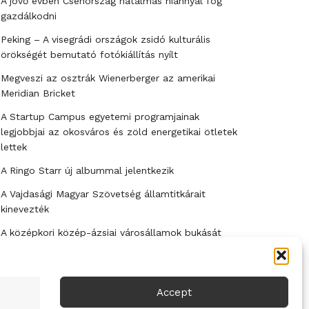
A jövő évben Csehország hatalmas hiánnyal fog
gazdálkodni
Peking – A visegrádi országok zsidó kulturális
örökségét bemutató fotókiállítás nyílt
Megveszi az osztrák Wienerberger az amerikai
Meridian Bricket
A Startup Campus egyetemi programjainak
legjobbjai az okosváros és zöld energetikai ötletek
lettek
A Ringo Starr új albummal jelentkezik
A Vajdasági Magyar Szövetség államtitkárait
kinevezték
A középkori közép-ázsiai városállamok bukását
nem Dzsingisz kán hódító hadjárata okozta
Kuramagomedov ötödik, Muszukajev elődöntős –
Birkózó világkupa
Accept