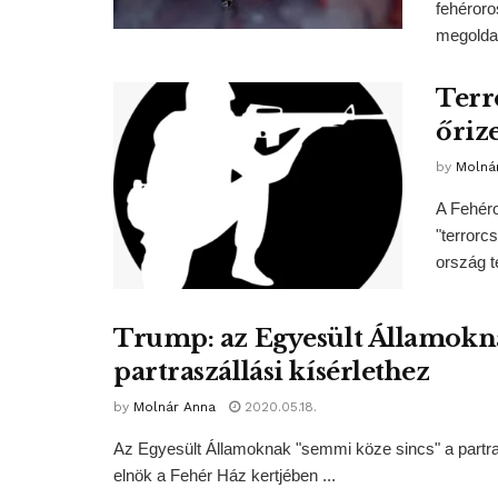
fehéroro
megoldan
Terr
őriz
by
Molná
A Fehéro
"terrorc
ország t
Trump: az Egyesült Államokna
partraszállási kísérlethez
by
Molnár Anna
2020.05.18.
Az Egyesült Államoknak "semmi köze sincs" a partrasz
elnök a Fehér Ház kertjében ...