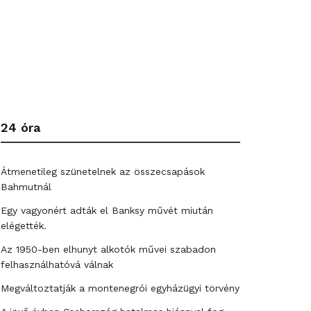
24 óra
Átmenetileg szünetelnek az összecsapások
Bahmutnál
Egy vagyonért adták el Banksy művét miután
elégették.
Az 1950-ben elhunyt alkotók művei szabadon
felhasználhatóvá válnak
Megváltoztatják a montenegrói egyházügyi törvény