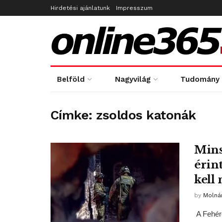
Hirdetési ajánlatunk
Impresszum
Belföld
Nagyvilág
Tudomány
Címke:
zsoldos katonák
Mins
érin
kell
by
Molná
A Fehéro