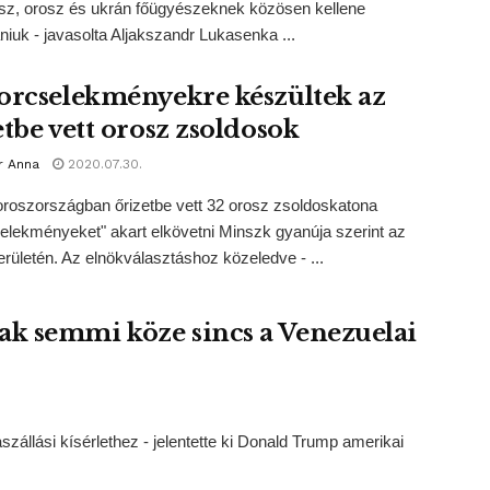
sz, orosz és ukrán főügyészeknek közösen kellene
iuk - javasolta Aljakszandr Lukasenka ...
orcselekményekre készültek az
etbe vett orosz zsoldosok
r Anna
2020.07.30.
roszországban őrizetbe vett 32 orosz zsoldoskatona
selekményeket" akart elkövetni Minszk gyanúja szerint az
erületén. Az elnökválasztáshoz közeledve - ...
k semmi köze sincs a Venezuelai
állási kísérlethez - jelentette ki Donald Trump amerikai