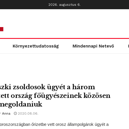
2026. augusztus 6.
Környezettudatosság
Mindennapi Netevő
zki zsoldosok ügyét a három
tett ország főügyészeinek közösen
 megoldaniuk
r Anna
2020.08.06.
roszországban őrizetbe vett orosz állampolgárok ügyét a