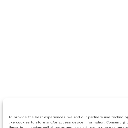
To provide the best experiences, we and our partners use technolo
like cookies to store and/or access device information. Consenting 
these technologies will allow us and our partners to process perso