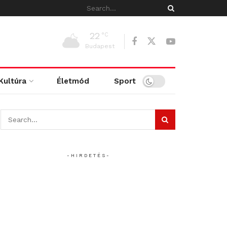
22
°C
Budapest
Kultúra
Életmód
Sport
- H I R D E T É S -