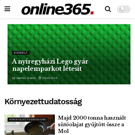
KIEMELT
A nyíregyházi Lego gyár
napelemparkot létesít
by
Gemici Diana
2020.12.14.
Környezettudatosság
Majd 2000 tonna használt
KÖRNYEZETTUDATOSSÁG
sütőolajat gyűjtött össze a
Mol