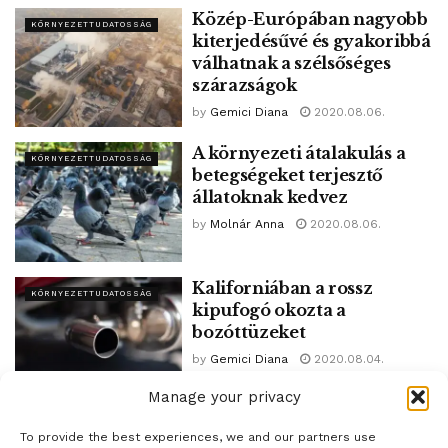
Közép-Európában nagyobb
KÖRNYEZETTUDATOSSÁG
kiterjedésűvé és gyakoribbá
válhatnak a szélsőséges
szárazságok
by
Gemici Diana
2020.08.06.
A környezeti átalakulás a
KÖRNYEZETTUDATOSSÁG
betegségeket terjesztő
állatoknak kedvez
by
Molnár Anna
2020.08.06.
Kaliforniában a rossz
KÖRNYEZETTUDATOSSÁG
kipufogó okozta a
bozóttüzeket
by
Gemici Diana
2020.08.04.
Manage your privacy
1
2
3
4
…
33
To provide the best experiences, we and our partners use