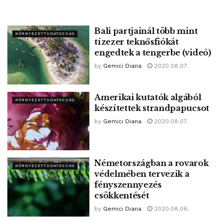
Bali partjainál több mint
KÖRNYEZETTUDATOSSÁG
tízezer teknősfiókát
engedtek a tengerbe (videó)
by
Gemici Diana
2020.08.07.
Amerikai kutatók algából
KÖRNYEZETTUDATOSSÁG
készítettek strandpapucsot
by
Gemici Diana
2020.08.07.
Németországban a rovarok
KÖRNYEZETTUDATOSSÁG
védelmében tervezik a
fényszennyezés
csökkentését
by
Gemici Diana
2020.08.06.