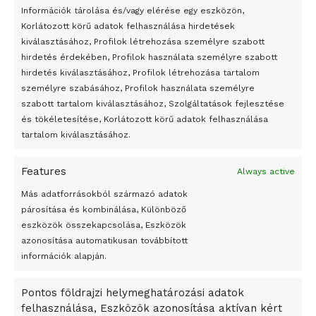
24 óra
Információk tárolása és/vagy elérése egy eszközön,
Korlátozott körű adatok felhasználása hirdetések
Átmenetileg szünetelnek az összecsapások Bahmutnál
kiválasztásához, Profilok létrehozása személyre szabott
hirdetés érdekében, Profilok használata személyre szabott
Egy vagyonért adták el Banksy művét miután elégették.
hirdetés kiválasztásához, Profilok létrehozása tartalom
Az 1950-ben elhunyt alkotók művei szabadon
személyre szabásához, Profilok használata személyre
felhasználhatóvá válnak
szabott tartalom kiválasztásához, Szolgáltatások fejlesztése
és tökéletesítése, Korlátozott körű adatok felhasználása
Megváltoztatják a montenegrói egyházügyi törvény
tartalom kiválasztásához.
A jövő évben Csehország hatalmas hiánnyal fog gazdálkodni
Features
Always active
Peking – A visegrádi országok zsidó kulturális örökségét
bemutató fotókiállítás nyílt
Más adatforrásokból származó adatok
párosítása és kombinálása, Különböző
Megveszi az osztrák Wienerberger az amerikai Meridian
eszközök összekapcsolása, Eszközök
Bricket
azonosítása automatikusan továbbított
A Startup Campus egyetemi programjainak legjobbjai az
információk alapján.
okosváros és zöld energetikai ötletek lettek
Pontos földrajzi helymeghatározási adatok
A Ringo Starr új albummal jelentkezik
felhasználása, Eszközök azonosítása aktívan kért