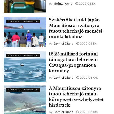
by
Molnár Anna
2020.08.10.
Szakértőket küld Japán
KÖRNYEZETTUDATOSSÁG
Mauritiusra a zátonyra
futott teherhajó mentési
munkálataihoz
by
Gemici Diana
2020.08.10.
16,25 milliárd forinttal
KÖRNYEZETTUDATOSSÁG
támogatja a debreceni
Civaqua-programot a
kormány
by
Gemici Diana
2020.08.09.
A Mauritiuson zátonyra
KÖRNYEZETTUDATOSSÁG
futott teherhajó miatt
környezeti vészhelyzetet
hirdettek
by
Gemici Diana
2020.08.09.