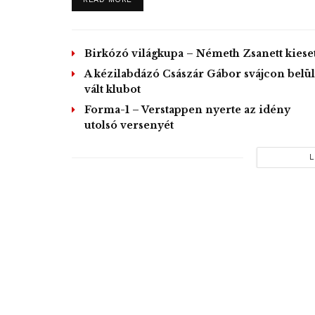
Birkózó világkupa – Németh Zsanett kieset
A kézilabdázó Császár Gábor svájcon belül
vált klubot
Forma-1 – Verstappen nyerte az idény
utolsó versenyét
L