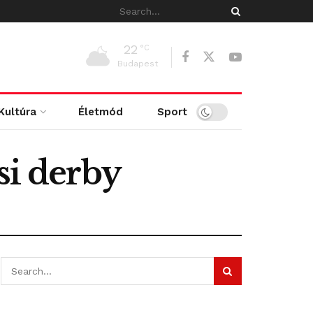
22
°C
Budapest
Kultúra
Életmód
Sport
si derby