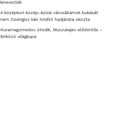
kinevezték
A középkori közép-ázsiai városállamok bukását
nem Dzsingisz kán hódító hadjárata okozta
Kuramagomedov ötödik, Muszukajev elődöntős –
Birkózó világkupa