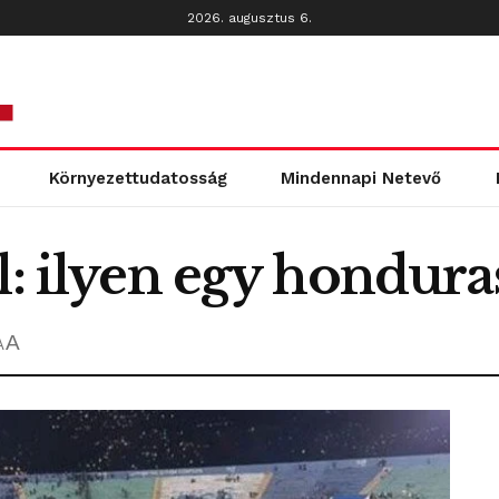
2026. augusztus 6.
Környezettudatosság
Mindennapi Netevő
l: ilyen egy hondura
A
A