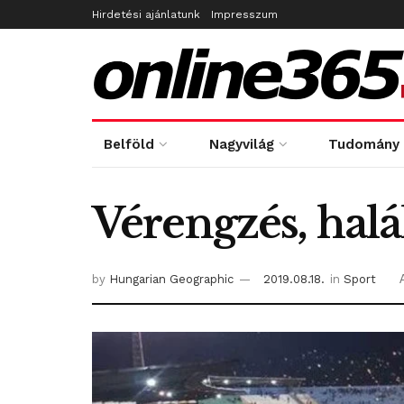
Hirdetési ajánlatunk
Impresszum
Belföld
Nagyvilág
Tudomány
Vérengzés, halá
by
Hungarian Geographic
2019.08.18.
in
Sport