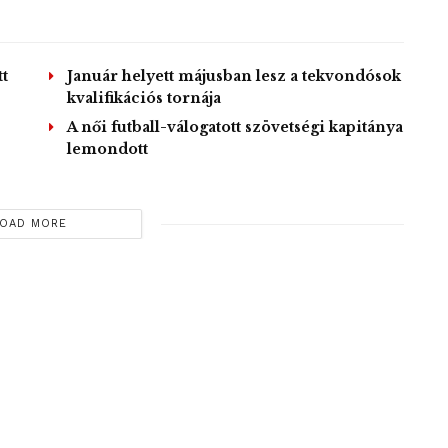
t
Január helyett májusban lesz a tekvondósok
kvalifikációs tornája
A női futball-válogatott szövetségi kapitánya
lemondott
OAD MORE