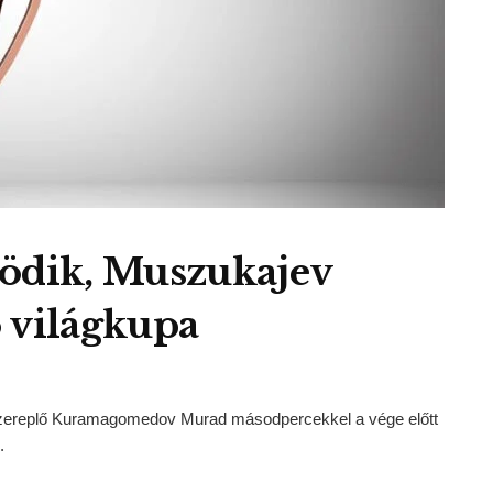
dik, Muszukajev
 világkupa
szereplő Kuramagomedov Murad másodpercekkel a vége előtt
.