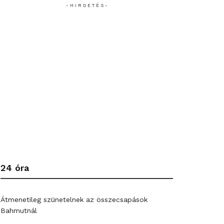
- H I R D E T É S -
24 óra
Átmenetileg szünetelnek az összecsapások
Bahmutnál