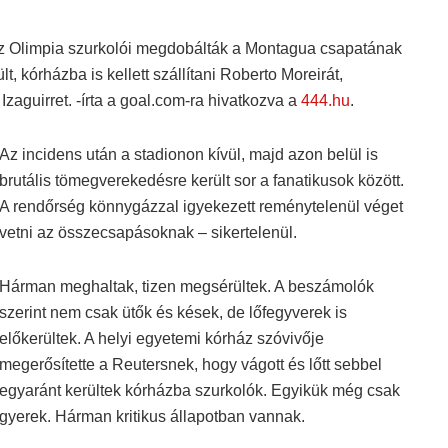
y az Olimpia szurkolói megdobálták a Montagua csapatának
, kórházba is kellett szállítani Roberto Moreirát,
Izaguirret. -írta a goal.com-ra hivatkozva a
444.hu
.
Az incidens után a stadionon kívül, majd azon belül is
brutális tömegverekedésre került sor a fanatikusok között.
A rendőrség könnygázzal igyekezett reménytelenül véget
vetni az összecsapásoknak – sikertelenül.
Hárman meghaltak, tizen megsérültek. A beszámolók
szerint nem csak ütők és kések, de lőfegyverek is
előkerültek. A helyi egyetemi kórház szóvivője
megerősítette a Reutersnek, hogy vágott és lőtt sebbel
egyaránt kerültek kórházba szurkolók. Egyikük még csak
gyerek. Hárman kritikus állapotban vannak.