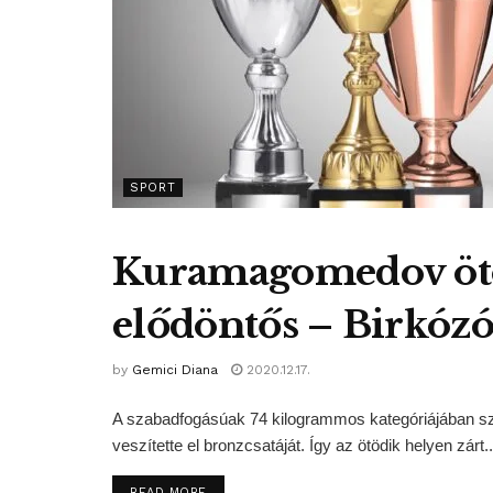
SPORT
Kuramagomedov ötö
elődöntős – Birkózó
by
Gemici Diana
2020.12.17.
A szabadfogásúak 74 kilogrammos kategóriájában 
veszítette el bronzcsatáját. Így az ötödik helyen zárt..
DETAILS
READ MORE