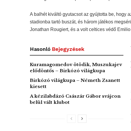
A balhét kiváltó gyutacsot az gyújtotta be, hog
stadionba tartó buszát, és három játékos megsérült
Jonathan Rougiert, és a volt celtices védő Emilio 
Hasonló
Bejegyzések
Kuramagomedov ötödik, Muszukajev
elődöntős – Birkózó világkupa
Birkózó világkupa – Németh Zsanett
kiesett
A kézilabdázó Császár Gábor svájcon
belül vált klubot