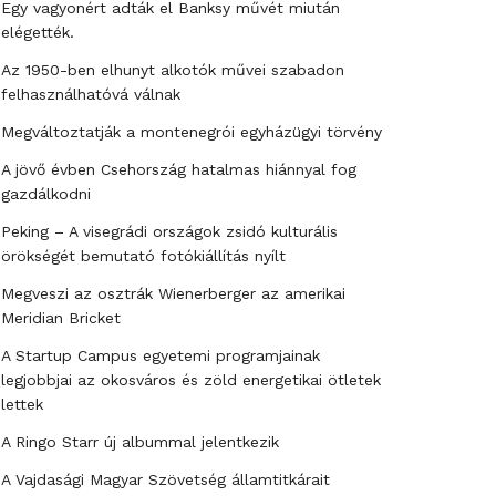
Egy vagyonért adták el Banksy művét miután
elégették.
Az 1950-ben elhunyt alkotók művei szabadon
felhasználhatóvá válnak
Megváltoztatják a montenegrói egyházügyi törvény
A jövő évben Csehország hatalmas hiánnyal fog
gazdálkodni
Peking – A visegrádi országok zsidó kulturális
örökségét bemutató fotókiállítás nyílt
Megveszi az osztrák Wienerberger az amerikai
Meridian Bricket
A Startup Campus egyetemi programjainak
legjobbjai az okosváros és zöld energetikai ötletek
lettek
A Ringo Starr új albummal jelentkezik
A Vajdasági Magyar Szövetség államtitkárait