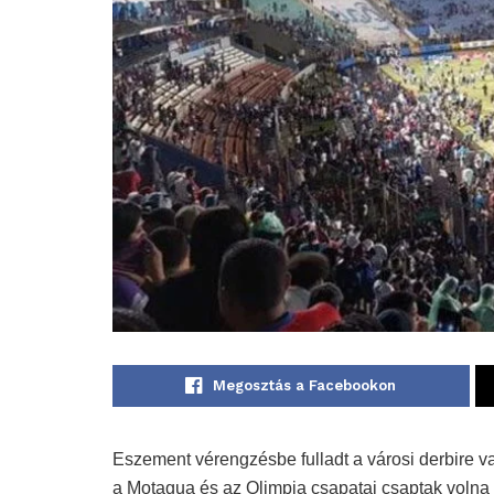
Megosztás a Facebookon
Eszement vérengzésbe fulladt a városi derbire 
a Motagua és az Olimpia csapatai csaptak volna