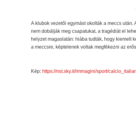
A klubok vezetői egymást okolták a meccs után.
nem dobálják meg csapatukat, a tragédiát el lehe
helyzet magaslatán: hiába tudták, hogy kiemelt k
a meccsre, képtelenek voltak megfékezni az erős
Kép:
https://nst.sky.it/immagini/sport/calcio_ita