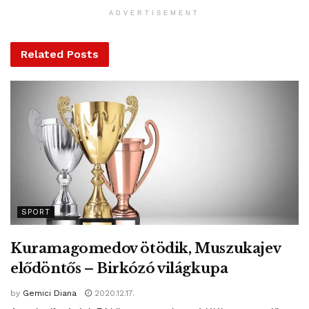
ADVERTISEMENT
Related
Posts
SPORT
Kuramagomedov ötödik, Muszukajev
elődöntős – Birkózó világkupa
by
Gemici Diana
2020.12.17.