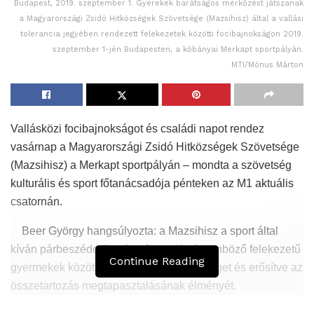
Budapest, 2019. szeptember 1. Gyerekek barátságos mérkőzést játszanak
a Magyarországi Zsidó Hitközségek Szövetsége (Mazsihisz) által a vallási
tolerancia jegyében rendezett felekezetek közötti focibajnokságon 2019.
szeptember 1-jén Budapesten, a kőbányai Merkapt sportpályán.
MTI/Mónus Márton
Vallásközi focibajnokságot és családi napot rendez
vasárnap a Magyarországi Zsidó Hitközségek Szövetsége
(Mazsihisz) a Merkapt sportpályán – mondta a szövetség
kulturális és sport főtanácsadója pénteken az M1 aktuális
csatornán.
Beer György hangsúlyozta: a Mazsihisz a sport által
kíván párbeszédet kezdeményezni a különböző felekezetű
Continue Reading
gyermekek között, ezzel építve a közösséget és erősítve az
összetartozás megtapasztalásának élményét.