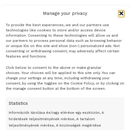
Manage your privacy
To provide the best experiences, we and our partners use
technologies like cookies to store and/or access device
information. Consenting to these technologies will allow us and
our partners to process personal data such as browsing behavior
or unique IDs on this site and show (non-) personalized ads. Not
consenting or withdrawing consent, may adversely affect certain
features and functions.
Click below to consent to the above or make granular
- H I R D E T É S -
choices. Your choices will be applied to this site only. You can
change your settings at any time, including withdrawing your
consent, by using the toggles on the Cookie Policy, or by clicking on
the manage consent button at the bottom of the screen.
Statistics
Információk tárolása és/vagy elérése egy eszközön, A
hirdetések teljesítményének mérése, A tartalom
teljesítményének mérése, A közönségek megértése