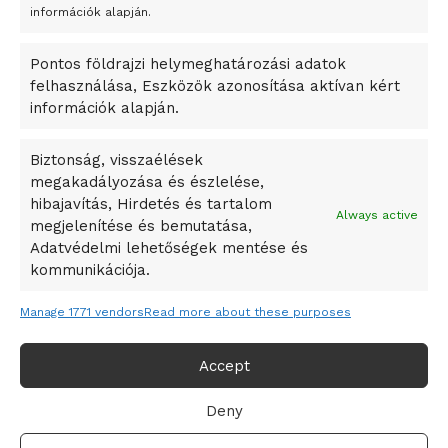
A Startup Campus egyetemi programjainak legjobbjai az
információk alapján.
okosváros és zöld energetikai ötletek lettek
Pontos földrajzi helymeghatározási adatok
A Ringo Starr új albummal jelentkezik
felhasználása, Eszközök azonosítása aktívan kért
A Vajdasági Magyar Szövetség államtitkárait kinevezték
információk alapján.
A középkori közép-ázsiai városállamok bukását nem
Dzsingisz kán hódító hadjárata okozta
Biztonság, visszaélések
megakadályozása és észlelése,
Kuramagomedov ötödik, Muszukajev elődöntős – Birkózó
hibajavítás, Hirdetés és tartalom
világkupa
Always active
megjelenítése és bemutatása,
Adatvédelmi lehetőségek mentése és
kommunikációja.
Manage 1771 vendors
Read more about these purposes
Accept
Deny
Adatvédelmi irányelvek
Felhasználási feltételek