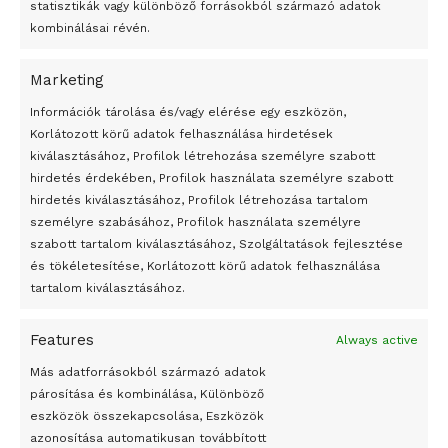
statisztikák vagy különböző forrásokból származó adatok
kombinálásai révén.
Marketing
24 óra
Információk tárolása és/vagy elérése egy eszközön,
Korlátozott körű adatok felhasználása hirdetések
Átmenetileg szünetelnek az összecsapások Bahmutnál
kiválasztásához, Profilok létrehozása személyre szabott
hirdetés érdekében, Profilok használata személyre szabott
Egy vagyonért adták el Banksy művét miután elégették.
hirdetés kiválasztásához, Profilok létrehozása tartalom
Az 1950-ben elhunyt alkotók művei szabadon
személyre szabásához, Profilok használata személyre
felhasználhatóvá válnak
szabott tartalom kiválasztásához, Szolgáltatások fejlesztése
és tökéletesítése, Korlátozott körű adatok felhasználása
Megváltoztatják a montenegrói egyházügyi törvény
tartalom kiválasztásához.
A jövő évben Csehország hatalmas hiánnyal fog gazdálkodni
Features
Always active
Peking – A visegrádi országok zsidó kulturális örökségét
bemutató fotókiállítás nyílt
Más adatforrásokból származó adatok
párosítása és kombinálása, Különböző
Megveszi az osztrák Wienerberger az amerikai Meridian
eszközök összekapcsolása, Eszközök
Bricket
azonosítása automatikusan továbbított