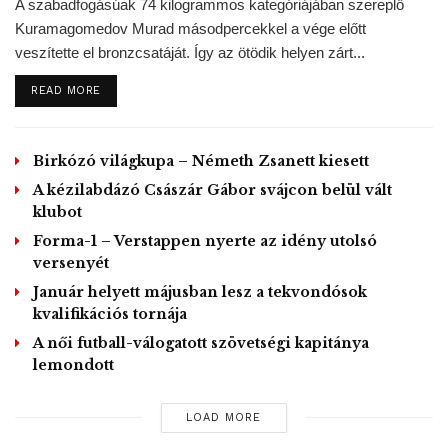
A szabadfogásúak 74 kilogrammos kategóriájában szereplő
Kuramagomedov Murad másodpercekkel a vége előtt
veszítette el bronzcsatáját. Így az ötödik helyen zárt...
DETAILS
READ MORE
Birkózó világkupa – Németh Zsanett kiesett
A kézilabdázó Császár Gábor svájcon belül vált
klubot
Forma-1 – Verstappen nyerte az idény utolsó
versenyét
Január helyett májusban lesz a tekvondósok
kvalifikációs tornája
A női futball-válogatott szövetségi kapitánya
lemondott
LOAD MORE