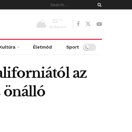
22
°C
Budapest
Kultúra
Életmód
Sport
iforniától az
 önálló