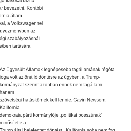
orításokat lazító
r bevezetni. Korábbi
ornia állam
val, a Volkswagennel
z egyezményben az
ségi szabályozásnál
etben tartására
Az Egyesült Államok legnépesebb tagállamának régóta
joga volt az önálló döntésre az ügyben, a Trump-
kormányzat szerint azonban ennek nem tagállami,
hanem
szövetségi hatáskörnek kell lennie. Gavin Newsom,
Kalifornia
demokrata párti kormányfője „politikai bosszúnak”
minősítette a
Trump által bejelentett döntést. „Kalifornia soha nem fog