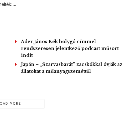
lték:...
Áder János Kék bolygó címmel
rendszeresen jelentkező podcast műsort
indít
Japán – „Szarvasbarát” zacskókkal óvják az
állatokat a műanyagszeméttől
OAD MORE