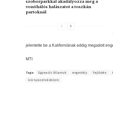
szoborparkkal akadályozza meg a
vonóhálós halászatot a toszkán
partoknál
jelentette be a Kaliforniának eddig megadott en
MTI
Tags:
Egyesült Államok
engedély
fejlődés
környezetvédelem