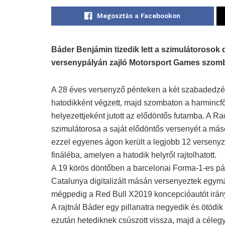
Megosztás a Facebookon
Báder Benjámin tizedik lett a szimulátorosok
versenypályán zajló Motorsport Games szomb
A 28 éves versenyző pénteken a két szabadedz
hatodikként végzett, majd szombaton a harmincf
helyezettjeként jutott az elődöntős futamba. A 
szimulátorosa a saját elődöntős versenyét a más
ezzel egyenes ágon került a legjobb 12 versenyző
fináléba, amelyen a hatodik helyről rajtolhatott.
A 19 körös döntőben a barcelonai Forma-1-es pál
Catalunya digitalizált másán versenyeztek egymá
mégpedig a Red Bull X2019 koncepcióautót irány
A rajtnál Báder egy pillanatra negyedik és ötödik 
ezután hetediknek csúszott vissza, majd a céleg