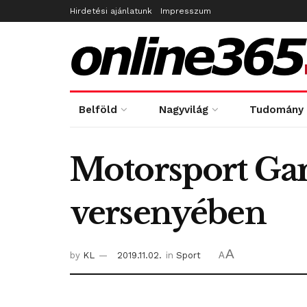
Hirdetési ajánlatunk
Impresszum
Belföld
Nagyvilág
Tudomány
Motorsport Gam
versenyében
A
by
KL
2019.11.02.
in
Sport
A