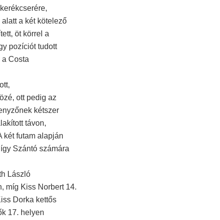
 kerékcserére,
alatt a két kötelező
tt, öt körrel a
y pozíciót tudott
k a Costa
tt,
özé, ott pedig az
senyzőnek kétszer
akított távon,
A két futam alapján
 így Szántó számára
th László
, míg Kiss Norbert 14.
Kiss Dorka kettős
ők 17. helyen