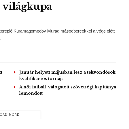
 világkupa
szereplő Kuramagomedov Murad másodpercekkel a vége előtt
.
t
Január helyett májusban lesz a tekvondósok
kvalifikációs tornája
A női futball-válogatott szövetségi kapitánya
lemondott
OAD MORE