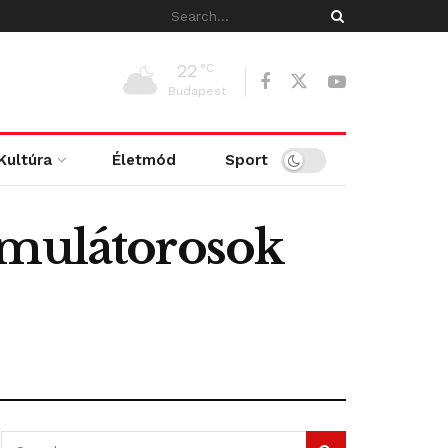
22
°C
Budapest
Kultúra
Életmód
Sport
imulátorosok