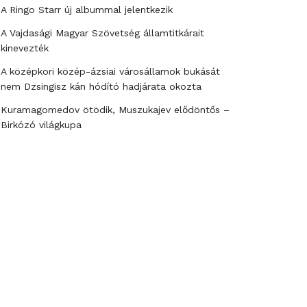
A Ringo Starr új albummal jelentkezik
A Vajdasági Magyar Szövetség államtitkárait
kinevezték
A középkori közép-ázsiai városállamok bukását
nem Dzsingisz kán hódító hadjárata okozta
Kuramagomedov ötödik, Muszukajev elődöntős –
Birkózó világkupa