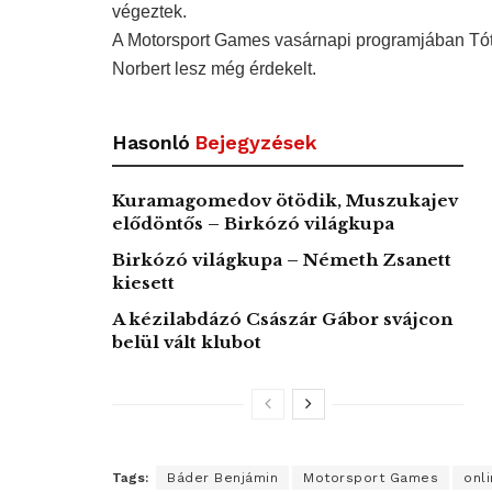
végeztek.
A Motorsport Games vasárnapi programjában Tót
Norbert lesz még érdekelt.
Hasonló
Bejegyzések
Kuramagomedov ötödik, Muszukajev
elődöntős – Birkózó világkupa
Birkózó világkupa – Németh Zsanett
kiesett
A kézilabdázó Császár Gábor svájcon
belül vált klubot
Tags:
Báder Benjámin
Motorsport Games
onl