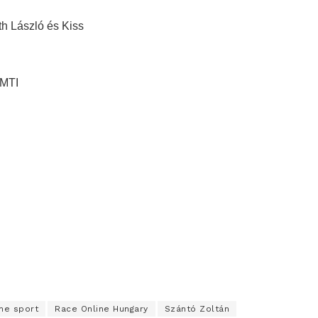
h László és Kiss
MTI
ine sport
Race Online Hungary
Szántó Zoltán