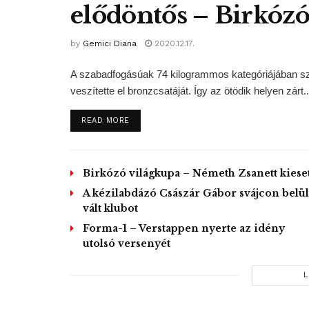
elődöntős – Birkózó
by
Gemici Diana
2020.12.17.
A szabadfogásúak 74 kilogrammos kategóriájában 
veszítette el bronzcsatáját. Így az ötödik helyen zárt..
DETAILS
READ MORE
Birkózó világkupa – Németh Zsanett kieset
A kézilabdázó Császár Gábor svájcon belül
vált klubot
Forma-1 – Verstappen nyerte az idény
utolsó versenyét
L