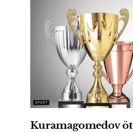
SPORT
Kuramagomedov ötö