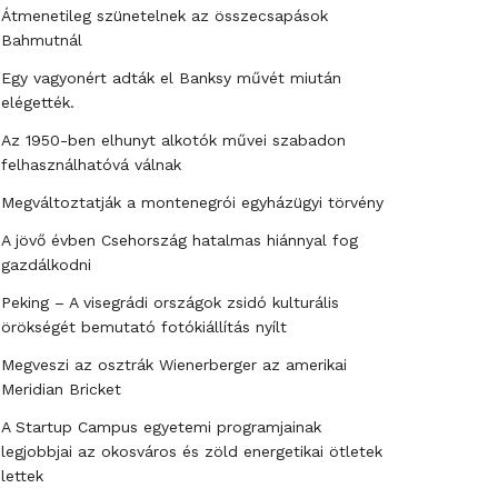
Átmenetileg szünetelnek az összecsapások
Bahmutnál
Egy vagyonért adták el Banksy művét miután
elégették.
Az 1950-ben elhunyt alkotók művei szabadon
felhasználhatóvá válnak
Megváltoztatják a montenegrói egyházügyi törvény
A jövő évben Csehország hatalmas hiánnyal fog
gazdálkodni
Peking – A visegrádi országok zsidó kulturális
örökségét bemutató fotókiállítás nyílt
Megveszi az osztrák Wienerberger az amerikai
Meridian Bricket
A Startup Campus egyetemi programjainak
legjobbjai az okosváros és zöld energetikai ötletek
lettek