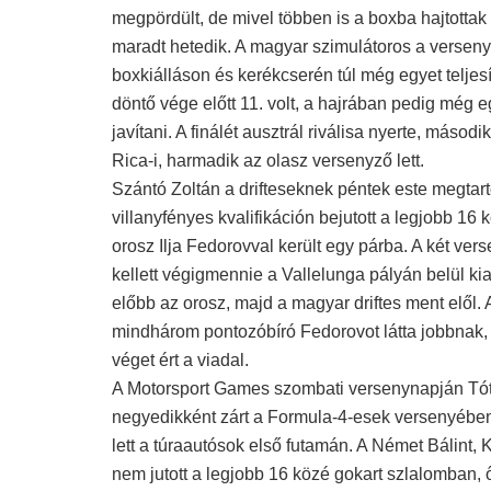
megpördült, de mivel többen is a boxba hajtottak
maradt hetedik. A magyar szimulátoros a verseny 
boxkiálláson és kerékcserén túl még egyet teljesíte
döntő vége előtt 11. volt, a hajrában pedig még eg
javítani. A finálét ausztrál riválisa nyerte, másodi
Rica-i, harmadik az olasz versenyző lett.
Szántó Zoltán a drifteseknek péntek este megtarto
villanyfényes kvalifikáción bejutott a legjobb 16 k
orosz Ilja Fedorovval került egy párba. A két ver
kellett végigmennie a Vallelunga pályán belül kial
előbb az orosz, majd a magyar driftes ment elől. 
mindhárom pontozóbíró Fedorovot látta jobbnak,
véget ért a viadal.
A Motorsport Games szombati versenynapján Tó
negyedikként zárt a Formula-4-esek versenyében
lett a túraautósok első futamán. A Német Bálint, 
nem jutott a legjobb 16 közé gokart szlalomban, 