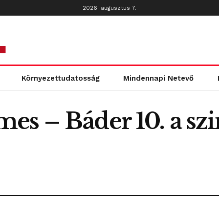
2026. augusztus 7.
Környezettudatosság
Mindennapi Netevő
es – Báder 10. a sz