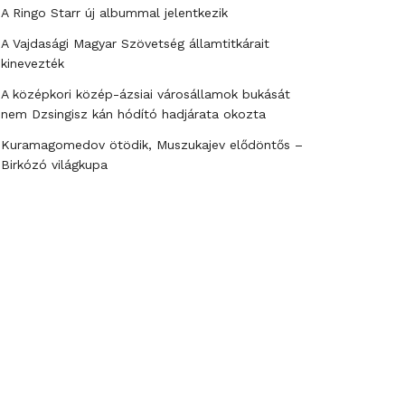
A Ringo Starr új albummal jelentkezik
A Vajdasági Magyar Szövetség államtitkárait
kinevezték
A középkori közép-ázsiai városállamok bukását
nem Dzsingisz kán hódító hadjárata okozta
Kuramagomedov ötödik, Muszukajev elődöntős –
Birkózó világkupa