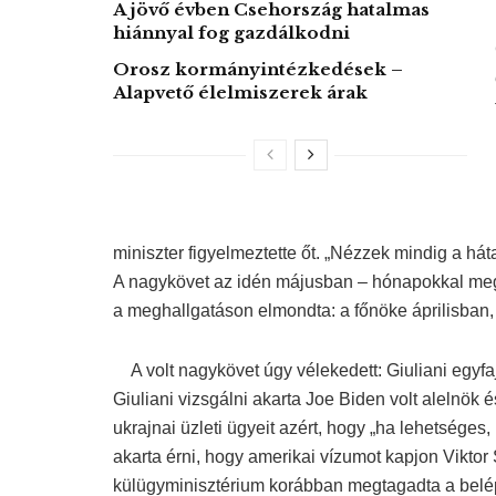
A jövő évben Csehország hatalmas
hiánnyal fog gazdálkodni
Orosz kormányintézkedések –
Alapvető élelmiszerek árak
miniszter figyelmeztette őt. „Nézzek mindig a hát
A nagykövet az idén májusban – hónapokkal megbí
a meghallgatáson elmondta: a főnöke áprilisban, a
A volt nagykövet úgy vélekedett: Giuliani egyfajta
Giuliani vizsgálni akarta Joe Biden volt alelnök é
ukrajnai üzleti ügyeit azért, hogy „ha lehetséges, 
akarta érni, hogy amerikai vízumot kapjon Viktor 
külügyminisztérium korábban megtagadta a belé