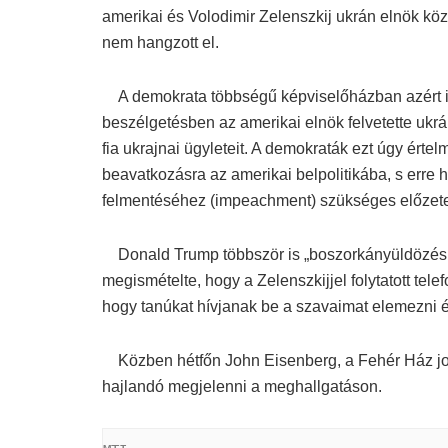
amerikai és Volodimir Zelenszkij ukrán elnök köz
nem hangzott el.
A demokrata többségű képviselőházban azért ind
beszélgetésben az amerikai elnök felvetette ukr
fia ukrajnai ügyleteit. A demokraták ezt úgy értel
beavatkozásra az amerikai belpolitikába, s erre 
felmentéséhez (impeachment) szükséges előzete
Donald Trump többször is „boszorkányüldözésnek
megismételte, hogy a Zelenszkijjel folytatott tel
hogy tanúkat hívjanak be a szavaimat elemezni és
Közben hétfőn John Eisenberg, a Fehér Ház jo
hajlandó megjelenni a meghallgatáson.