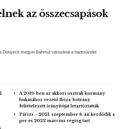
lnek az összecsapások
ott a Donyeck megyei Bahmut városánál a hadművelet
l
A 2019-ben az akkori osztrák kormány
bukásához vezető Ibiza-botrány
feltételezett irányítóját letartóztatták
Párizs – 2021. szeptember 8-án kezdődik a
per és 2022 március végéig tart