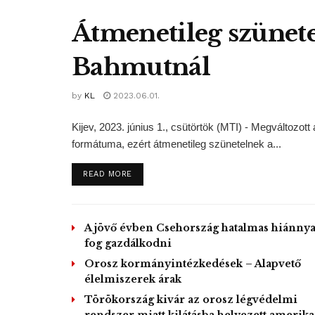
Átmenetileg szünete
Bahmutnál
by
KL
2023.06.01.
Kijev, 2023. június 1., csütörtök (MTI) - Megváltoz
formátuma, ezért átmenetileg szünetelnek a...
DETAILS
READ MORE
A jövő évben Csehország hatalmas hiánnya
fog gazdálkodni
Orosz kormányintézkedések – Alapvető
élelmiszerek árak
Törökország kivár az orosz légvédelmi