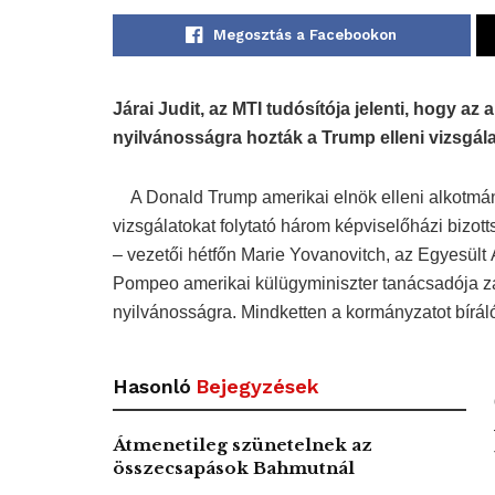
Megosztás a Facebookon
Járai Judit, az MTI tudósítója jelenti, hogy 
nyilvánosságra hozták a Trump elleni vizsgá
A Donald Trump amerikai elnök elleni alkotmány
vizsgálatokat folytató három képviselőházi bizotts
– vezetői hétfőn Marie Yovanovitch, az Egyesült 
Pompeo amerikai külügyminiszter tanácsadója zá
nyilvánosságra. Mindketten a kormányzatot bíráló 
Hasonló
Bejegyzések
Átmenetileg szünetelnek az
összecsapások Bahmutnál