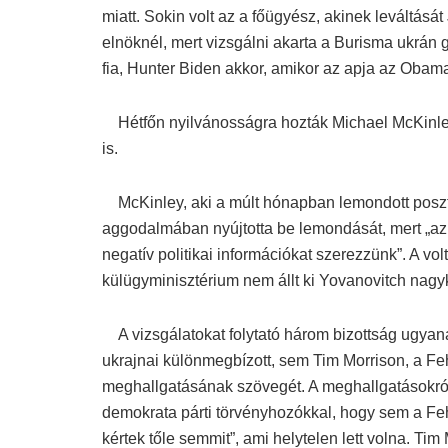
miatt. Sokin volt az a főügyész, akinek leváltás
elnöknél, mert vizsgálni akarta a Burisma ukrán 
fia, Hunter Biden akkor, amikor az apja az Obam
Hétfőn nyilvánosságra hozták Michael McKinle
is.
McKinley, aki a múlt hónapban lemondott posztjá
aggodalmában nyújtotta be lemondását, mert „az l
negatív politikai információkat szerezzünk”. A vo
külügyminisztérium nem állt ki Yovanovitch nagyk
A vizsgálatokat folytató három bizottság ugyan
ukrajnai különmegbízott, sem Tim Morrison, a 
meghallgatásának szövegét. A meghallgatásokról k
demokrata párti törvényhozókkal, hogy sem a F
kértek tőle semmit”, ami helytelen lett volna. T