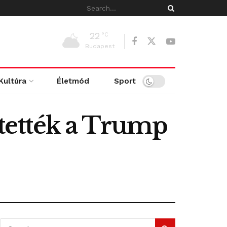
22
°C
Budapest
Kultúra
Életmód
Sport
tették a Trump