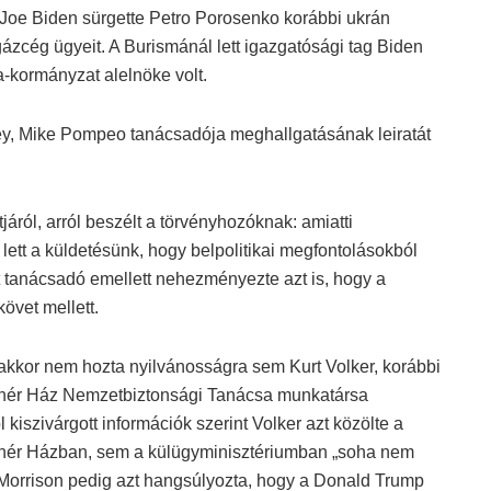
át Joe Biden sürgette Petro Porosenko korábbi ukrán
gázcég ügyeit. A Burismánál lett igazgatósági tag Biden
a-kormányzat alelnöke volt.
y, Mike Pompeo tanácsadója meghallgatásának leiratát
ról, arról beszélt a törvényhozóknak: amiatti
ett a küldetésünk, hogy belpolitikai megfontolásokból
lt tanácsadó emellett nehezményezte azt is, hogy a
övet mellett.
akkor nem hozta nyilvánosságra sem Kurt Volker, korábbi
Fehér Ház Nemzetbiztonsági Tanácsa munkatársa
iszivárgott információk szerint Volker azt közölte a
ehér Házban, sem a külügyminisztériumban „soha nem
im Morrison pedig azt hangsúlyozta, hogy a Donald Trump