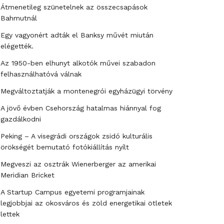
Átmenetileg szünetelnek az összecsapások
Bahmutnál
Egy vagyonért adták el Banksy művét miután
elégették.
Az 1950-ben elhunyt alkotók művei szabadon
felhasználhatóvá válnak
Megváltoztatják a montenegrói egyházügyi törvény
A jövő évben Csehország hatalmas hiánnyal fog
gazdálkodni
Peking – A visegrádi országok zsidó kulturális
örökségét bemutató fotókiállítás nyílt
Megveszi az osztrák Wienerberger az amerikai
Meridian Bricket
A Startup Campus egyetemi programjainak
legjobbjai az okosváros és zöld energetikai ötletek
lettek