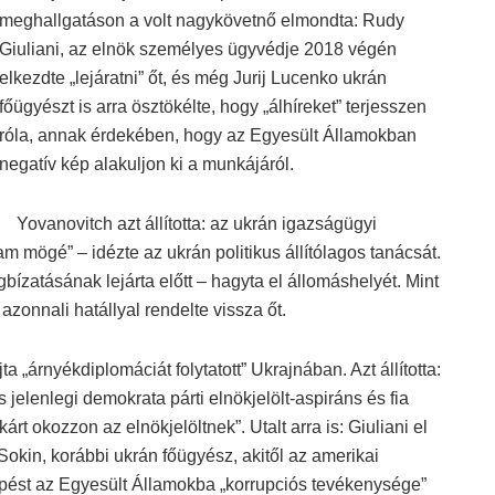
meghallgatáson a volt nagykövetnő elmondta: Rudy
Giuliani, az elnök személyes ügyvédje 2018 végén
elkezdte „lejáratni” őt, és még Jurij Lucenko ukrán
főügyészt is arra ösztökélte, hogy „álhíreket” terjesszen
róla, annak érdekében, hogy az Egyesült Államokban
negatív kép alakuljon ki a munkájáról.
Yovanovitch azt állította: az ukrán igazságügyi
am mögé” – idézte az ukrán politikus állítólagos tanácsát.
zatásának lejárta előtt – hagyta el állomáshelyét. Mint
zonnali hatállyal rendelte vissza őt.
 „árnyékdiplomáciát folytatott” Ukrajnában. Azt állította:
s jelenlegi demokrata párti elnökjelölt-aspiráns és fia
kárt okozzon az elnökjelöltnek”. Utalt arra is: Giuliani el
Sokin, korábbi ukrán főügyész, akitől az amerikai
pést az Egyesült Államokba „korrupciós tevékenysége”