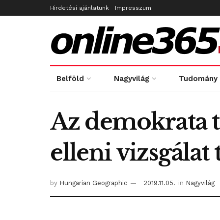
Hirdetési ajánlatunk
Impresszum
Belföld
Nagyvilág
Tudomány
Az demokrata 
elleni vizsgálat
by
Hungarian Geographic
2019.11.05.
in
Nagyvilág