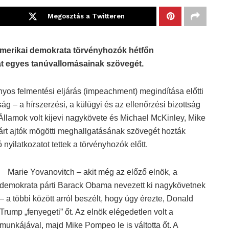
Megosztás a Twitteren
az amerikai demokrata törvényhozók hétfőn
lat egyes tanúvallomásainak szövegét.
os felmentési eljárás (impeachment) megindítása előtti
ág – a hírszerzési, a külügyi és az ellenőrzési bizottság
Államok volt kijevi nagykövete és Michael McKinley, Mike
rt ajtók mögötti meghallgatásának szövegét hozták
nyilatkozatot tettek a törvényhozók előtt.
Marie Yovanovitch – akit még az előző elnök, a
demokrata párti Barack Obama nevezett ki nagykövetnek
– a többi között arról beszélt, hogy úgy érezte, Donald
Trump „fenyegeti” őt. Az elnök elégedetlen volt a
munkájával, majd Mike Pompeo le is váltotta őt. A