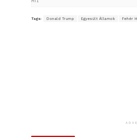
MTI
Tags:
Donald Trump
Egyesült Államok
Fehér 
ADV