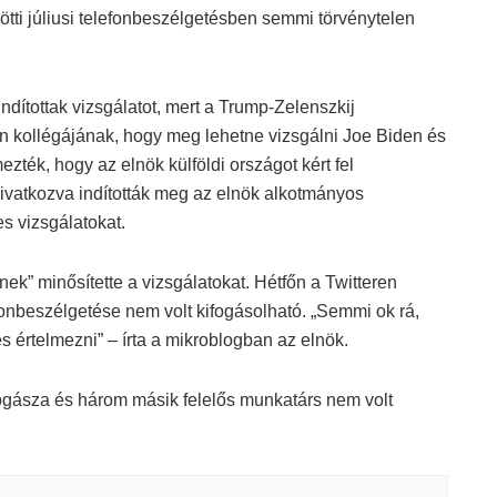
ötti júliusi telefonbeszélgetésben semmi törvénytelen
ítottak vizsgálatot, mert a Trump-Zelenszkij
án kollégájának, hogy meg lehetne vizsgálni Joe Biden és
mezték, hogy az elnök külföldi országot kért fel
hivatkozva indították meg az elnök alkotmányos
s vizsgálatokat.
” minősítette a vizsgálatokat. Hétfőn a Twitteren
efonbeszélgetése nem volt kifogásolható. „Semmi ok rá,
 értelmezni” – írta a mikroblogban az elnök.
gásza és három másik felelős munkatárs nem volt