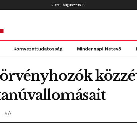
2026. augusztus 6.
Környezettudatosság
Mindennapi Netevő
törvényhozók közzé
 tanúvallomásait
A
A