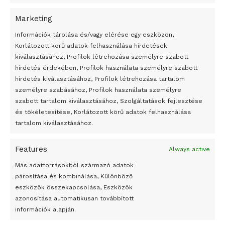
Marketing
24 óra
Információk tárolása és/vagy elérése egy eszközön,
Korlátozott körű adatok felhasználása hirdetések
Átmenetileg szünetelnek az összecsapások Bahmutnál
kiválasztásához, Profilok létrehozása személyre szabott
hirdetés érdekében, Profilok használata személyre szabott
Egy vagyonért adták el Banksy művét miután elégették.
hirdetés kiválasztásához, Profilok létrehozása tartalom
Az 1950-ben elhunyt alkotók művei szabadon
személyre szabásához, Profilok használata személyre
felhasználhatóvá válnak
szabott tartalom kiválasztásához, Szolgáltatások fejlesztése
és tökéletesítése, Korlátozott körű adatok felhasználása
Megváltoztatják a montenegrói egyházügyi törvény
tartalom kiválasztásához.
A jövő évben Csehország hatalmas hiánnyal fog gazdálkodni
Features
Always active
Peking – A visegrádi országok zsidó kulturális örökségét
bemutató fotókiállítás nyílt
Más adatforrásokból származó adatok
párosítása és kombinálása, Különböző
Megveszi az osztrák Wienerberger az amerikai Meridian
eszközök összekapcsolása, Eszközök
Bricket
azonosítása automatikusan továbbított
A Startup Campus egyetemi programjainak legjobbjai az
információk alapján.
okosváros és zöld energetikai ötletek lettek