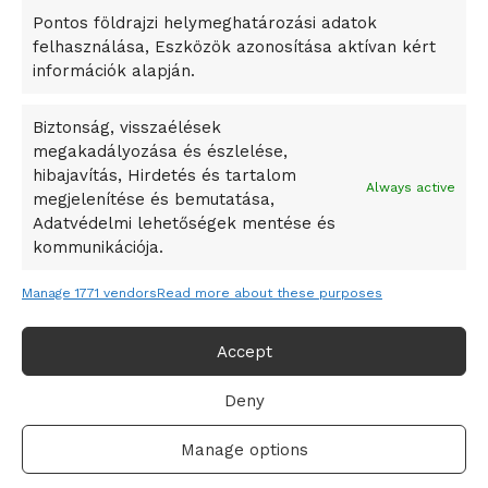
Pontos földrajzi helymeghatározási adatok
A Ringo Starr új albummal jelentkezik
felhasználása, Eszközök azonosítása aktívan kért
A Vajdasági Magyar Szövetség államtitkárait kinevezték
információk alapján.
A középkori közép-ázsiai városállamok bukását nem
Dzsingisz kán hódító hadjárata okozta
Biztonság, visszaélések
megakadályozása és észlelése,
Kuramagomedov ötödik, Muszukajev elődöntős – Birkózó
hibajavítás, Hirdetés és tartalom
világkupa
Always active
megjelenítése és bemutatása,
Adatvédelmi lehetőségek mentése és
kommunikációja.
Manage 1771 vendors
Read more about these purposes
Accept
Deny
Adatvédelmi irányelvek
Felhasználási feltételek
Manage options
© 2019-2021 online365.hu - Minden jog fenntartva!