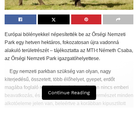
Európai bölényekkel népesítették be az Őrségi Nemzeti
Park egy hetven hektáros, fokozatosan újra vadonná
alakuló területrészét – tájékoztatta az MTI-t Németh Csaba,
az Őrségi Nemzeti Park igazgatóhelyettese.
Egy nemzeti parkban szükség van olyan, nagy
kiterjedésű, összetett, több élőhelyet, gyepet, erdőt
magába foglaló részekre is, ahol egyáltalán nincs emberi
Continue Reading
beavatkozás, és ahol lehetőség szerint a természet minden
alkotóeleme jelen van, beleértve a korábban kipusztított
állatokat is – hangsúlyozta Németh Csaba.
Csak így érthető meg ugyanis a természet valódi
működése, így tanulhatja meg az ember, hogyan hívhatja
segítségül a természet erőit a saját, tönkretett környezete