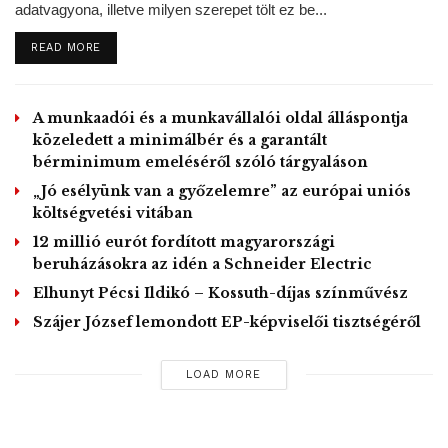
adatvagyona, illetve milyen szerepet tölt ez be...
rágásuk, taposásuk alakítja a vadont. A szakemberek
DETAILS
READ MORE
szerint egy olyan természetes rendszer jött létre, amely
önmagát szabályozva működik, lehetőséget adva
számtalan élőlénynek a megtelepedésre, a folyamatok
A munkaadói és a munkavállalói oldal álláspontja
tanulmányozására.
közeledett a minimálbér és a garantált
Felhívta a figyelmet arra, hogy a vadon területe zárt, oda
bérminimum emeléséről szóló tárgyaláson
szigorú biztonsági szabályok betartásával jelenleg csak a
„Jó esélyünk van a győzelemre” az európai uniós
szakemberek léphetnek be. Európai bölények azonban
költségvetési vitában
elmondása szerint a nemzeti park szalafői bemutatóhelyén
12 millió eurót fordított magyarországi
továbbra is megtekinthetők, a nemzeti park szakemberei
beruházásokra az idén a Schneider Electric
pedig a bölények életéről folyamatosan tájékoztatják az
Elhunyt Pécsi Ildikó – Kossuth-díjas színművész
érdeklődőket az igazgatóság Facebook-oldalán és
Szájer József lemondott EP-képviselői tisztségéről
Youtube-csatornáján, amelyen egy az áttelepítésről szóló
kisfilm is megtekinthető.
LOAD MORE
MTI