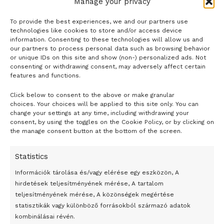
Manage your privacy
To provide the best experiences, we and our partners use
technologies like cookies to store and/or access device
information. Consenting to these technologies will allow us and
our partners to process personal data such as browsing behavior
or unique IDs on this site and show (non-) personalized ads. Not
consenting or withdrawing consent, may adversely affect certain
features and functions.
Click below to consent to the above or make granular
- H I R D E T É S -
choices. Your choices will be applied to this site only. You can
change your settings at any time, including withdrawing your
consent, by using the toggles on the Cookie Policy, or by clicking on
the manage consent button at the bottom of the screen.
Statistics
Információk tárolása és/vagy elérése egy eszközön, A
hirdetések teljesítményének mérése, A tartalom
teljesítményének mérése, A közönségek megértése
statisztikák vagy különböző forrásokból származó adatok
kombinálásai révén.