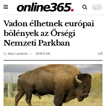
Vadon élhetnek európai
bölények az Őrségi
Nemzeti Parkban
A
by
Kiss Levente
2019.11.09.
A