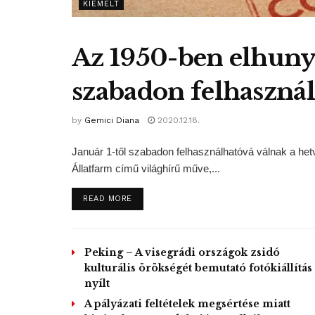
KIEMELT
Az 1950-ben elhuny
szabadon felhaszná
by
Gemici Diana
2020.12.18.
Január 1-től szabadon felhasználhatóvá válnak a he
Állatfarm című világhírű műve,...
DETAILS
READ MORE
Peking – A visegrádi országok zsidó
kulturális örökségét bemutató fotókiállítás
nyílt
A pályázati feltételek megsértése miatt