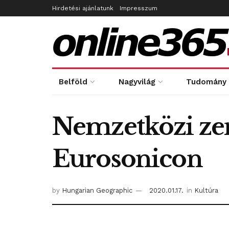
Hirdetési ajánlatunk
Impresszum
Belföld
Nagyvilág
Tudomány
Nemzetközi zen
Eurosonicon
by
Hungarian Geographic
2020.01.17.
in
Kultúra