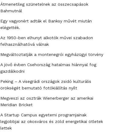
Átmenetileg szünetelnek az összecsapások
Bahmutnál
Egy vagyonért adták el Banksy művét miután
elégették.
Az 1950-ben elhunyt alkotók művei szabadon
felhasználhatóvá válnak
Megváltoztatják a montenegrói egyházügyi törvény
A jövő évben Csehország hatalmas hiánnyal fog
gazdálkodni
Peking – A visegrádi országok zsidó kulturális
örökségét bemutató fotókiállítás nyílt
Megveszi az osztrák Wienerberger az amerikai
Meridian Bricket
A Startup Campus egyetemi programjainak
legjobbjai az okosváros és zöld energetikai ötletek
lettek