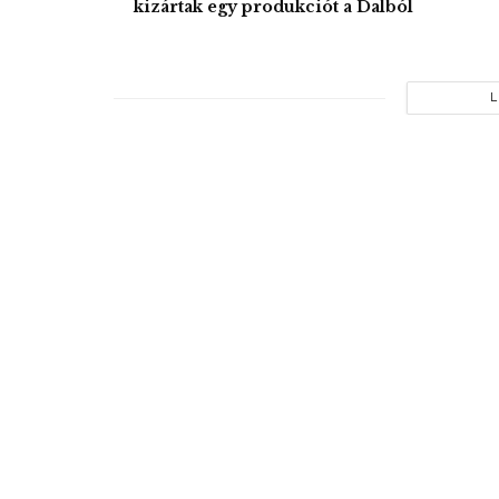
kizártak egy produkciót a Dalból
L