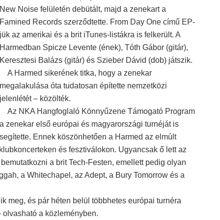
New Noise felületén debütált, majd a zenekart a
Famined Records szerződtette. From Day One című EP-
jük az amerikai és a brit iTunes-listákra is felkerült. A
Harmedban Spicze Levente (ének), Tóth Gábor (gitár),
Keresztesi Balázs (gitár) és Szieber Dávid (dob) játszik.
A Harmed sikerének titka, hogy a zenekar
megalakulása óta tudatosan építette nemzetközi
jelenlétét – közölték.
Az NKA Hangfoglaló Könnyűzene Támogató Program
a zenekar első európai és magyarországi turnéját is
segítette. Ennek köszönhetően a Harmed az elmúlt
klubkoncerteken és fesztiválokon. Ugyancsak ő lett az
bemutatkozni a brit Tech-Festen, emellett pedig olyan
uggah, a Whitechapel, az Adept, a Bury Tomorrow és a
 meg, és pár héten belül többhetes európai turnéra
– olvasható a közleményben.