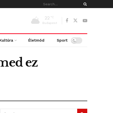
22
°C
Budapest
Kultúra
Életmód
Sport
rmed ez