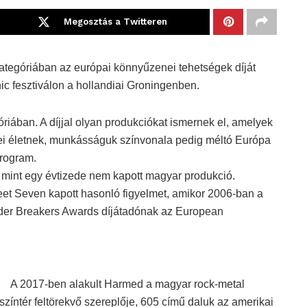
Megosztás a Twitteren
ategóriában az európai könnyűzenei tehetségek díját
c fesztiválon a hollandiai Groningenben.
riában. A díjjal olyan produkciókat ismernek el, amelyek
nei életnek, munkásságuk színvonala pedig méltó Európa
program.
mint egy évtizede nem kapott magyar produkció.
et Seven kapott hasonló figyelmet, amikor 2006-ban a
er Breakers Awards díjátadónak az European
A 2017-ben alakult Harmed a magyar rock-metal
színtér feltörekvő szereplője, 605 című daluk az amerikai