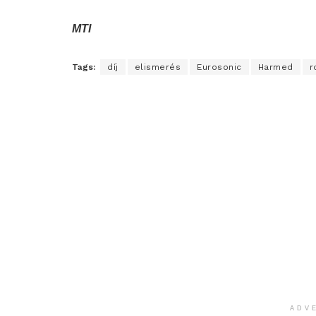
MTI
Tags:
díj
elismerés
Eurosonic
Harmed
r
ADV