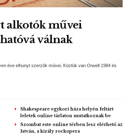
t alkotók művei
lhatóvá válnak
tven éve elhunyt szerzők művei. Köztük van Orwell 1984 és
Shakespeare egykori háza helyén feltárt
leletek online tárlaton mutatkoznak be
Szombat este online térben lesz elérhető az
István, a király rockopera