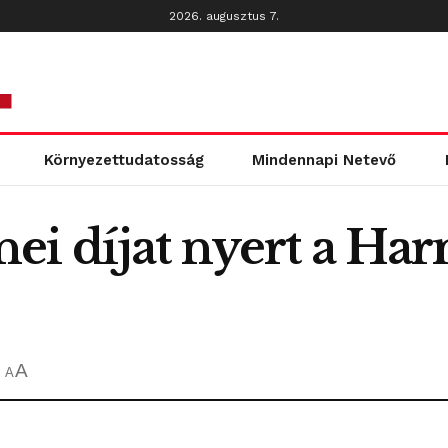
2026. augusztus 7.
Környezettudatosság
Mindennapi Netevő
ei díjat nyert a Ha
A
A