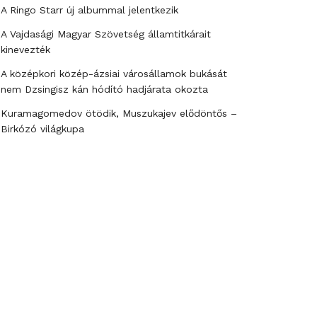
A Ringo Starr új albummal jelentkezik
A Vajdasági Magyar Szövetség államtitkárait
kinevezték
A középkori közép-ázsiai városállamok bukását
nem Dzsingisz kán hódító hadjárata okozta
Kuramagomedov ötödik, Muszukajev elődöntős –
Birkózó világkupa