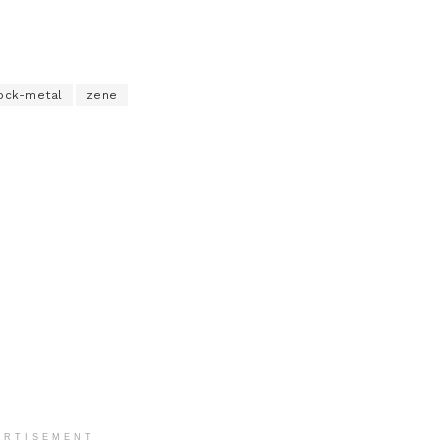
ock-metal
zene
ERTISEMENT