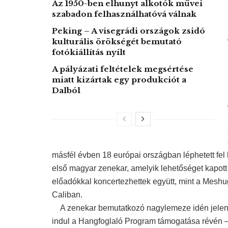
Az 1950-ben elhunyt alkotók művei
szabadon felhasználhatóvá válnak
Peking – A visegrádi országok zsidó
kulturális örökségét bemutató
fotókiállítás nyílt
A pályázati feltételek megsértése
miatt kizártak egy produkciót a
Dalból
másfél évben 18 európai országban léphetett fel 
első magyar zenekar, amelyik lehetőséget kapott 
előadókkal koncertezhettek együtt, mint a Mesh
Caliban.
A zenekar bemutatkozó nagylemeze idén jelenik
indul a Hangfoglaló Program támogatása révén 