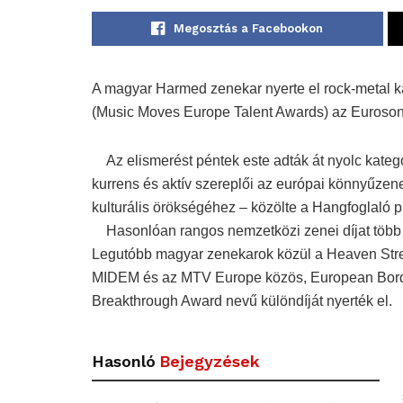
Megosztás a Facebookon
A magyar Harmed zenekar nyerte el rock-metal k
(Music Moves Europe Talent Awards) az Eurosoni
Az elismerést péntek este adták át nyolc kategó
kurrens és aktív szereplői az európai könnyűze
kulturális örökségéhez – közölte a Hangfoglaló 
Hasonlóan rangos nemzetközi zenei díjat több 
Legutóbb magyar zenekarok közül a Heaven Stre
MIDEM és az MTV Europe közös, European Bord
Breakthrough Award nevű különdíját nyerték el.
Hasonló
Bejegyzések