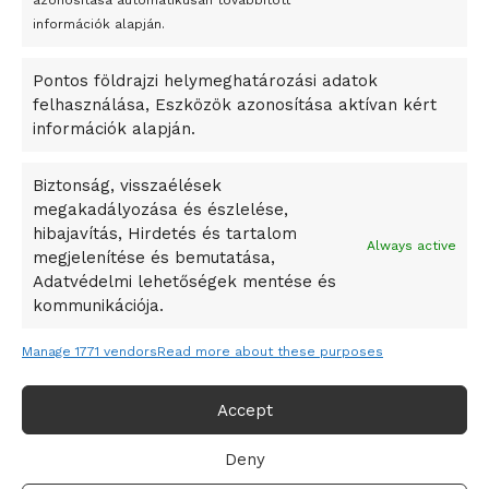
azonosítása automatikusan továbbított
A Startup Campus egyetemi programjainak legjobbjai az
információk alapján.
okosváros és zöld energetikai ötletek lettek
Pontos földrajzi helymeghatározási adatok
A Ringo Starr új albummal jelentkezik
felhasználása, Eszközök azonosítása aktívan kért
A Vajdasági Magyar Szövetség államtitkárait kinevezték
információk alapján.
A középkori közép-ázsiai városállamok bukását nem
Dzsingisz kán hódító hadjárata okozta
Biztonság, visszaélések
megakadályozása és észlelése,
Kuramagomedov ötödik, Muszukajev elődöntős – Birkózó
hibajavítás, Hirdetés és tartalom
világkupa
Always active
megjelenítése és bemutatása,
Adatvédelmi lehetőségek mentése és
kommunikációja.
Manage 1771 vendors
Read more about these purposes
Accept
Deny