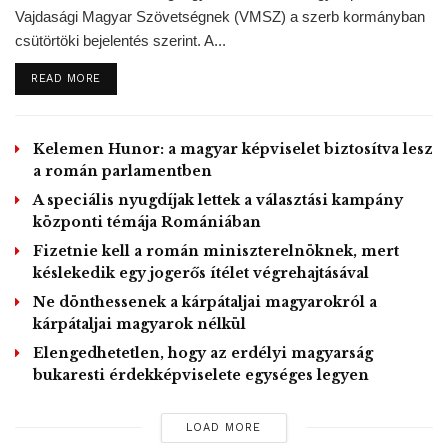
Vajdasági Magyar Szövetségnek (VMSZ) a szerb kormányban
csütörtöki bejelentés szerint. A...
A munka legfontosabb elemei közé tartozik az érintett
DETAILS
READ MORE
fajtáknak új funkciókat találni, és kinevelni a tenyésztők új
generációit is – mutatott rá Jakkel Tamás, aki szerint ehhez
fontos kedvcsinálót jelenthetnek a népszerűsítő
Kelemen Hunor: a magyar képviselet biztosítva lesz
programok, köztük a most debütáló, a fajták küllemét,
a román parlamentben
viselkedését, értékeit szemléletesen és vonzó képi világgal
A speciális nyugdíjak lettek a választási kampány
bemutató ismeretterjesztő film.
központi témája Romániában
Fizetnie kell a román miniszterelnöknek, mert
késlekedik egy jogerős ítélet végrehajtásával
Csejtei Tamás, az alkotás rendezője elmondta, hogy a
Ne dönthessenek a kárpátaljai magyarokról a
szakmai követelmények maradéktalan figyelembevételével
kárpátaljai magyarok nélkül
együtt az érintett kutyák iránti érdeklődés, szeretet, illetve
Elengedhetetlen, hogy az erdélyi magyarság
rajongás felélesztése és megerősítése volt a cél,
bukaresti érdekképviselete egységes legyen
elsősorban a gyermekek körében. Egyúttal a produkció
vezérmotívumaként említette annak megjelenítését, hogy
LOAD MORE
ezek az őshonos fajták tökéletesen integrálhatók a mai