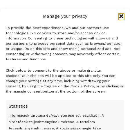
Manage your privacy
To provide the best experiences, we and our partners use
technologies like cookies to store and/or access device
information. Consenting to these technologies will allow us and
our partners to process personal data such as browsing behavior
or unique IDs on this site and show (non-) personalized ads. Not
consenting or withdrawing consent, may adversely affect certain
features and functions.
Click below to consent to the above or make granular
- H I R D E T É S -
choices. Your choices will be applied to this site only. You can
change your settings at any time, including withdrawing your
consent, by using the toggles on the Cookie Policy, or by clicking on
the manage consent button at the bottom of the screen.
Statistics
Információk tárolása és/vagy elérése egy eszközön, A
hirdetések teljesítményének mérése, A tartalom
teljesítményének mérése, A közönségek megértése