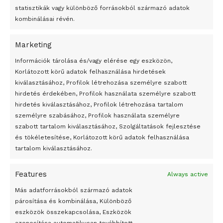
statisztikák vagy különböző forrásokból származó adatok
kombinálásai révén.
Marketing
24 óra
Információk tárolása és/vagy elérése egy eszközön,
Korlátozott körű adatok felhasználása hirdetések
Átmenetileg szünetelnek az összecsapások Bahmutnál
kiválasztásához, Profilok létrehozása személyre szabott
hirdetés érdekében, Profilok használata személyre szabott
Egy vagyonért adták el Banksy művét miután elégették.
hirdetés kiválasztásához, Profilok létrehozása tartalom
Az 1950-ben elhunyt alkotók művei szabadon
személyre szabásához, Profilok használata személyre
felhasználhatóvá válnak
szabott tartalom kiválasztásához, Szolgáltatások fejlesztése
és tökéletesítése, Korlátozott körű adatok felhasználása
Megváltoztatják a montenegrói egyházügyi törvény
tartalom kiválasztásához.
A jövő évben Csehország hatalmas hiánnyal fog gazdálkodni
Features
Always active
Peking – A visegrádi országok zsidó kulturális örökségét
bemutató fotókiállítás nyílt
Más adatforrásokból származó adatok
párosítása és kombinálása, Különböző
Megveszi az osztrák Wienerberger az amerikai Meridian
eszközök összekapcsolása, Eszközök
Bricket