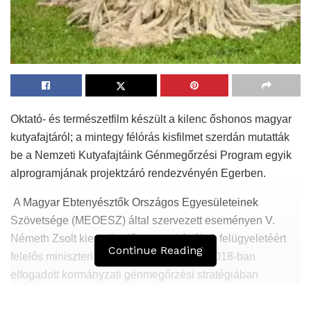
Oktató- és természetfilm készült a kilenc őshonos magyar
kutyafajtáról; a mintegy félórás kisfilmet szerdán mutatták
be a Nemzeti Kutyafajtáink Génmegőrzési Program egyik
alprogramjának projektzáró rendezvényén Egerben.
A Magyar Ebtenyésztők Országos Egyesületeinek
Szövetsége (MEOESZ) által szervezett eseményen V.
Németh Zsolt kiemelkedő nemzeti értékek felügyeletéért
Continue Reading
felelős miniszteri biztos hangsúlyozta: a 2018-ban
elfogadott kormányzati génmegőrzési stratégiában
kitüntetett szerep jut az őshonos magyar kutyafajtáknak.
Ez a kilenc fajta – a komondor, a kuvasz, a puli, a pumi, a