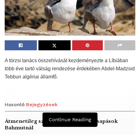
A törzsi tanács összehívását kezdeményezte a Líbiában
több éve tartó válság rendezése érdekében Abdel-Madzsid
Tebbun algériai államfő.
Hasonló
Bejegyzések
Continue Reading
Átmenetileg szünetelnek az összecsapások
Bahmutnál
A jövő évben Csehország hatalmas hiánnyal fog