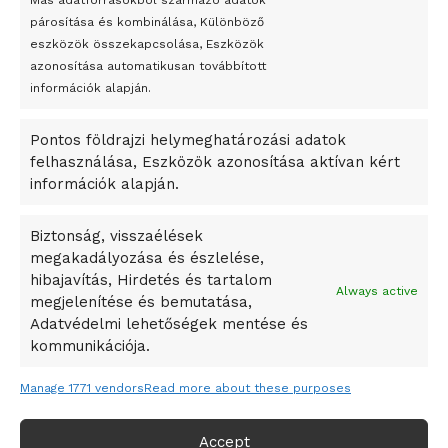
Más adatforrásokból származó adatok
párosítása és kombinálása, Különböző
Megveszi az osztrák Wienerberger az amerikai Meridian
eszközök összekapcsolása, Eszközök
Bricket
azonosítása automatikusan továbbított
A Startup Campus egyetemi programjainak legjobbjai az
információk alapján.
okosváros és zöld energetikai ötletek lettek
Pontos földrajzi helymeghatározási adatok
A Ringo Starr új albummal jelentkezik
felhasználása, Eszközök azonosítása aktívan kért
A Vajdasági Magyar Szövetség államtitkárait kinevezték
információk alapján.
A középkori közép-ázsiai városállamok bukását nem
Dzsingisz kán hódító hadjárata okozta
Biztonság, visszaélések
megakadályozása és észlelése,
Kuramagomedov ötödik, Muszukajev elődöntős – Birkózó
hibajavítás, Hirdetés és tartalom
világkupa
Always active
megjelenítése és bemutatása,
Adatvédelmi lehetőségek mentése és
kommunikációja.
Manage 1771 vendors
Read more about these purposes
Accept