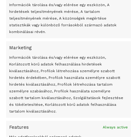
Információk tárolása és/vagy elérése egy eszközön, A
hirdetések teljesítményének mérése, A tartalom
teljesítményének mérése, A közönségek megértése
statisztikák vagy különböző forrásokból származó adatok
kombinálásai révén.
Marketing
24 óra
Információk tárolása és/vagy elérése egy eszközön,
Korlátozott körű adatok felhasználása hirdetések
Átmenetileg szünetelnek az összecsapások Bahmutnál
kiválasztásához, Profilok létrehozása személyre szabott
hirdetés érdekében, Profilok használata személyre szabott
Egy vagyonért adták el Banksy művét miután elégették.
hirdetés kiválasztásához, Profilok létrehozása tartalom
Az 1950-ben elhunyt alkotók művei szabadon
személyre szabásához, Profilok használata személyre
felhasználhatóvá válnak
szabott tartalom kiválasztásához, Szolgáltatások fejlesztése
és tökéletesítése, Korlátozott körű adatok felhasználása
Megváltoztatják a montenegrói egyházügyi törvény
tartalom kiválasztásához.
A jövő évben Csehország hatalmas hiánnyal fog gazdálkodni
Features
Always active
Peking – A visegrádi országok zsidó kulturális örökségét
bemutató fotókiállítás nyílt