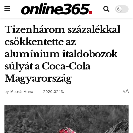
Tizenhárom százalékkal
csökkentette az
alumínium italdobozok
súlyát a Coca-Cola
Magyarország
A
by
Molnár Anna
2020.02.13.
A