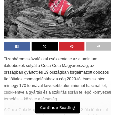
Tizenhárom százalékkal csökkentette az alumínium
italdobozok súlyát a Coca-Cola Magyarország, az
országban gyártott és 19 országban forgalmazott dobozos
üdítőitalok csomagolásához a cég 2020-tól éves szinten
mintegy 170 tonnával kevesebb alumíniumot használ fel,
csökkentve a gyártás és a szállítás során fellépő környezeti
terhelést – közölte a társaság.
Continue Reading
A Coca-Cola Magyarország elmondta, 2018 óta több mint