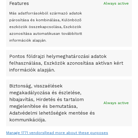
Features
Always active
Peking – A visegrádi országok zsidó kulturális örökségét
bemutató fotókiállítás nyílt
Más adatforrásokból származó adatok
párosítása és kombinálása, Különböző
Megveszi az osztrák Wienerberger az amerikai Meridian
eszközök összekapcsolása, Eszközök
Bricket
azonosítása automatikusan továbbított
A Startup Campus egyetemi programjainak legjobbjai az
információk alapján.
okosváros és zöld energetikai ötletek lettek
Pontos földrajzi helymeghatározási adatok
A Ringo Starr új albummal jelentkezik
felhasználása, Eszközök azonosítása aktívan kért
A Vajdasági Magyar Szövetség államtitkárait kinevezték
információk alapján.
A középkori közép-ázsiai városállamok bukását nem
Dzsingisz kán hódító hadjárata okozta
Biztonság, visszaélések
megakadályozása és észlelése,
Kuramagomedov ötödik, Muszukajev elődöntős – Birkózó
hibajavítás, Hirdetés és tartalom
világkupa
Always active
megjelenítése és bemutatása,
Adatvédelmi lehetőségek mentése és
kommunikációja.
Manage 1771 vendors
Read more about these purposes