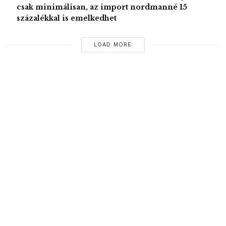
csak minimálisan, az import nordmanné 15
százalékkal is emelkedhet
A Coca-Cola 1968 óta van jelen Magyarországon, 1996-
ban indult a vállalat itteni termelése. A társaság eddig 120
LOAD MORE
milliárd forintot fektetett be az országban, magyarországi
palackozója, a Coca-Cola HBC Magyarország Kft. két
üzemet működtet, és 1050 dolgozót foglalkoztat. A vállalat
teljes tevékenysége során közel 13 000 embernek biztosít
munkát. A társaság az egyik legjelentősebb magyar
élelmiszer-feldolgozó, termékeit 26 országba exportálja.
Az üdítőitalok előállításához használt alapanyagok közel
kétharmadát belföldi szállítók adják.
MTI – Fotó /
Tags:
Coca-Cola
csomagolás
italdobozok
környezetvédelem
Magyarország
PET palack