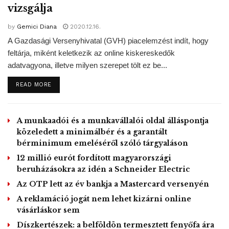
vizsgálja
A társaság Magyarországon forgalmazott PET-palackjai
by
Gemici Diana
2020.12.16.
már most is 100 százalékban újrahasznosíthatók és el
A Gazdasági Versenyhivatal (GVH) piacelemzést indít, hogy
szeretnék érni, hogy a vállalat kínálatában is
feltárja, miként keletkezik az online kiskereskedők
adatvagyona, illetve milyen szerepet tölt ez be...
megjelenjenek a 100 százalékban újrahasznosított PET
palackokból készülő palackok. A fejlesztéseknek
DETAILS
READ MORE
köszönhetően az újrahasznosított PET-palackok
részaránya átlagosan 24 százalék, amit 2030-ra 50
százalékra emelnek. A magyarországi gyártásban
A munkaadói és a munkavállalói oldal álláspontja
közeledett a minimálbér és a garantált
felhasznált műanyag mennyisége az elmúlt években 15
bérminimum emeléséről szóló tárgyaláson
százalékkal csökkent, idén pedig további 4 százalékkal
12 millió eurót fordított magyarországi
lesz kevesebb az szénsavas üdítőitalok palackjaihoz
beruházásokra az idén a Schneider Electric
használt műanyag mennyisége. Így a vállalat éves szinten
Az OTP lett az év bankja a Mastercard versenyén
600 tonnával kevesebb műanyagot használ majd fel, ami
24 millió PET palack súlyának felel meg. A PET palackok
A reklamáció jogát nem lehet kizárni online
vásárláskor sem
az összes magyarországi csomagolási hulladék 3
Díszkertészek: a belföldön termesztett fenyőfa ára
százalékát teszik ki.