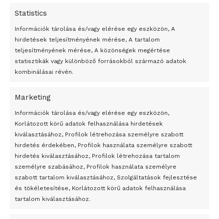
Statistics
Információk tárolása és/vagy elérése egy eszközön, A
hirdetések teljesítményének mérése, A tartalom
teljesítményének mérése, A közönségek megértése
statisztikák vagy különböző forrásokból származó adatok
kombinálásai révén.
Marketing
24 óra
Információk tárolása és/vagy elérése egy eszközön,
Korlátozott körű adatok felhasználása hirdetések
Átmenetileg szünetelnek az összecsapások Bahmutnál
kiválasztásához, Profilok létrehozása személyre szabott
hirdetés érdekében, Profilok használata személyre szabott
Egy vagyonért adták el Banksy művét miután elégették.
hirdetés kiválasztásához, Profilok létrehozása tartalom
Az 1950-ben elhunyt alkotók művei szabadon
személyre szabásához, Profilok használata személyre
felhasználhatóvá válnak
szabott tartalom kiválasztásához, Szolgáltatások fejlesztése
és tökéletesítése, Korlátozott körű adatok felhasználása
Megváltoztatják a montenegrói egyházügyi törvény
tartalom kiválasztásához.
A jövő évben Csehország hatalmas hiánnyal fog gazdálkodni