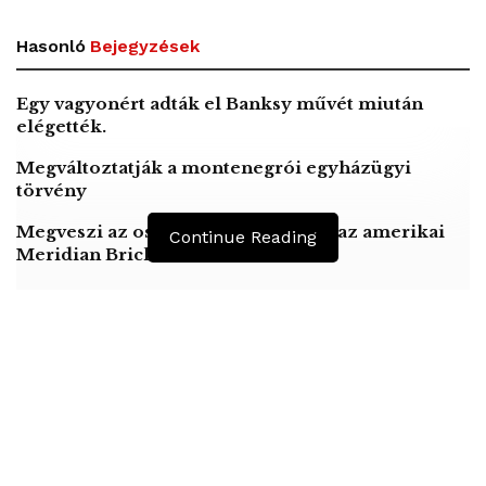
Hasonló
Bejegyzések
Egy vagyonért adták el Banksy művét miután
elégették.
Megváltoztatják a montenegrói egyházügyi
törvény
Megveszi az osztrák Wienerberger az amerikai
Continue Reading
Meridian Bricket