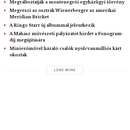
Megváltoztatják a montenegrói egyházügyi törvény
Megveszi az osztrák Wienerberger az amerikai
Meridian Bricket
A Ringo Starr új albummal jelentkezik
A Mahasz művészeti pályázatot hirdet a Fonogram-
díj megújítására
Minierőművel házaló csalók nyolcvanmilliós kárt
okoztak
LOAD MORE