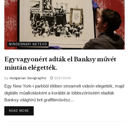
MINDENNAPI NETEVŐ
Egy vagyonért adták el Banksy művét
miután elégették.
by
Hungarian Geographic
2021.03.10.
Egy New York-i parkból élőben streamelt videón elégették, majd
digitális műalkotásként a korábbi ár többszöröséért eladták
Banksy világhírű brit graffitiművész...
DETAILS
READ MORE