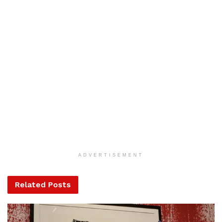
Tags:
föld
hold
mém
tények
ADVERTISEMENT
Related
Posts