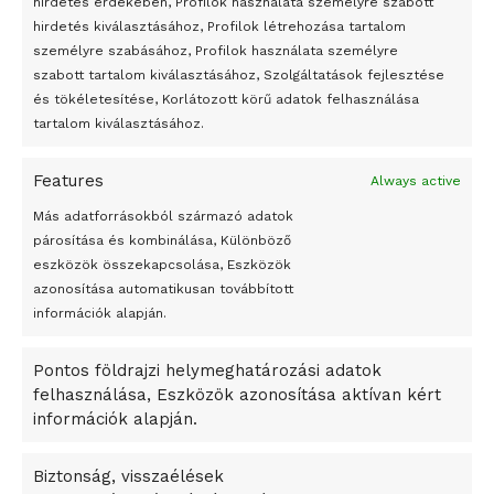
hirdetés érdekében, Profilok használata személyre szabott
Egy vagyonért adták el Banksy művét miután elégették.
hirdetés kiválasztásához, Profilok létrehozása tartalom
Az 1950-ben elhunyt alkotók művei szabadon
személyre szabásához, Profilok használata személyre
felhasználhatóvá válnak
szabott tartalom kiválasztásához, Szolgáltatások fejlesztése
és tökéletesítése, Korlátozott körű adatok felhasználása
Megváltoztatják a montenegrói egyházügyi törvény
tartalom kiválasztásához.
A jövő évben Csehország hatalmas hiánnyal fog gazdálkodni
Features
Always active
Peking – A visegrádi országok zsidó kulturális örökségét
bemutató fotókiállítás nyílt
Más adatforrásokból származó adatok
párosítása és kombinálása, Különböző
Megveszi az osztrák Wienerberger az amerikai Meridian
eszközök összekapcsolása, Eszközök
Bricket
azonosítása automatikusan továbbított
A Startup Campus egyetemi programjainak legjobbjai az
információk alapján.
okosváros és zöld energetikai ötletek lettek
Pontos földrajzi helymeghatározási adatok
A Ringo Starr új albummal jelentkezik
felhasználása, Eszközök azonosítása aktívan kért
A Vajdasági Magyar Szövetség államtitkárait kinevezték
információk alapján.
A középkori közép-ázsiai városállamok bukását nem
Dzsingisz kán hódító hadjárata okozta
Biztonság, visszaélések