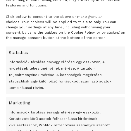
consenting or withdrawing consent, may adversely affect certain
features and functions.
Click below to consent to the above or make granular
- H I R D E T É S -
choices. Your choices will be applied to this site only. You can
change your settings at any time, including withdrawing your
consent, by using the toggles on the Cookie Policy, or by clicking on
the manage consent button at the bottom of the screen.
Statistics
Információk tárolása és/vagy elérése egy eszközön, A
hirdetések teljesítményének mérése, A tartalom
teljesítményének mérése, A közönségek megértése
statisztikák vagy különböző forrásokból származó adatok
kombinálásai révén.
Marketing
24 óra
Információk tárolása és/vagy elérése egy eszközön,
Korlátozott körű adatok felhasználása hirdetések
Átmenetileg szünetelnek az összecsapások Bahmutnál
kiválasztásához, Profilok létrehozása személyre szabott