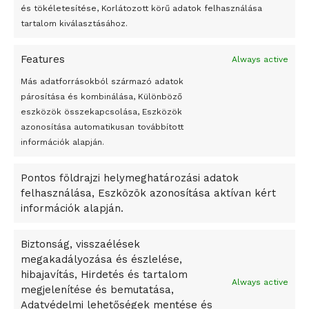
és tökéletesítése, Korlátozott körű adatok felhasználása
Megváltoztatják a montenegrói egyházügyi törvény
tartalom kiválasztásához.
A jövő évben Csehország hatalmas hiánnyal fog gazdálkodni
Features
Always active
Peking – A visegrádi országok zsidó kulturális örökségét
bemutató fotókiállítás nyílt
Más adatforrásokból származó adatok
párosítása és kombinálása, Különböző
Megveszi az osztrák Wienerberger az amerikai Meridian
eszközök összekapcsolása, Eszközök
Bricket
azonosítása automatikusan továbbított
A Startup Campus egyetemi programjainak legjobbjai az
információk alapján.
okosváros és zöld energetikai ötletek lettek
Pontos földrajzi helymeghatározási adatok
A Ringo Starr új albummal jelentkezik
felhasználása, Eszközök azonosítása aktívan kért
A Vajdasági Magyar Szövetség államtitkárait kinevezték
információk alapján.
A középkori közép-ázsiai városállamok bukását nem
Dzsingisz kán hódító hadjárata okozta
Biztonság, visszaélések
megakadályozása és észlelése,
Kuramagomedov ötödik, Muszukajev elődöntős – Birkózó
hibajavítás, Hirdetés és tartalom
világkupa
Always active
megjelenítése és bemutatása,
Adatvédelmi lehetőségek mentése és