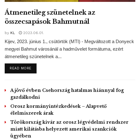
gyilkosság felderítése nyomán döntött a felöltőkártyák
Átmenetileg szünetelnek az
vásárlásának szigorításáról. A gyilkos férfit azzal
összecsapások Bahmutnál
gyanúsítják, hogy tavaly két lány életét oltotta ki, miután
elrabolta és megerőszakolta őket. A kormány ezzel a
by
KL
2023.06.01.
lépéssel azt szerette volna elérni, hogy könnyebben
Kijev, 2023. június 1., csütörtök (MTI) - Megváltozott a Donyeck
azonosíthatók legyenek a bűnözők.
megyei Bahmut városánál a hadművelet formátuma, ezért
átmenetileg szünetelnek a...
Romániában már többször megkísérelték
DETAILS
READ MORE
nemzetbiztonsági okokra hivatkozva szigorítani a
mobiltelefonos feltöltőkártyák vásárlását, ez az intézkedés
A jövő évben Csehország hatalmas hiánnyal fog
azonban többször elbukta az alkotmánybírósági
gazdálkodni
normakontrollt.
Orosz kormányintézkedések – Alapvető
MTI – Fotó / Pixabay
élelmiszerek árak
Törökország kivár az orosz légvédelmi rendszer
Tags:
Alkotmányellenes
románia
személyes adatok
miatt kilátásba helyezett amerikai szankciók
telefonos feltöltőkártyák
ügyében