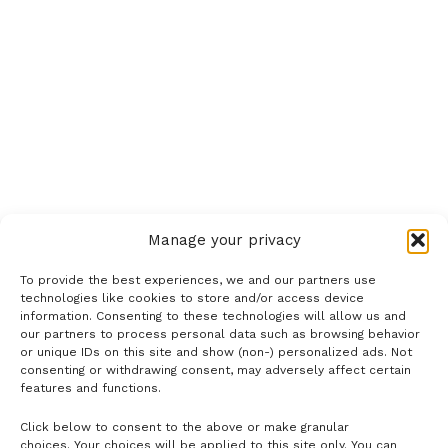
Manage your privacy
To provide the best experiences, we and our partners use
technologies like cookies to store and/or access device
information. Consenting to these technologies will allow us and
our partners to process personal data such as browsing behavior
or unique IDs on this site and show (non-) personalized ads. Not
consenting or withdrawing consent, may adversely affect certain
features and functions.
Click below to consent to the above or make granular
- H I R D E T É S -
choices. Your choices will be applied to this site only. You can