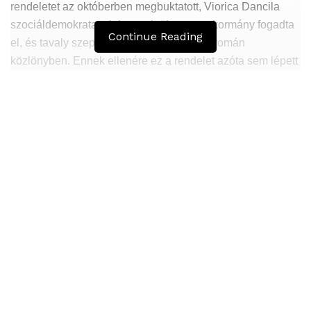
rendeletet az októberben megbuktatott, Viorica Dancila
szociáldemokrata miniszterelnök vezette kormány fogadta
Continue Reading
el, és tavaly szeptemberben jelent meg a román
közlönyben. Ennek ellenére ez a rendelet azóta sem lépett
hatályba, mert előbb 2020. január 1-ére halasztották a
hatályba lépését, majd további három hónappal
hosszabbították meg a határidőt, így csak március 1-től
lépett volna érvénybe.
Hasonló
Bejegyzések
Átmenetileg szünetelnek az összecsapások
Bahmutnál
A jövő évben Csehország hatalmas hiánnyal fog
gazdálkodni
Orosz kormányintézkedések – Alapvető