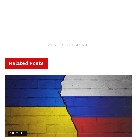
élelmiszerek árak
A taláros testület azért nyilvánította alkotmányellenesnek –
ADVERTISEMENT
s ezáltal elfogadta a Romániában nép ügyvédjének
nevezett ombudsman kifogásait – mert a jogszabály-
Related
Posts
módosítás sürgőssége nem volt megindokolva egy ilyen
horderejű kérdésben, amely sok ember személyes
adatainak tárolására vonatkozik. A taláros testület szerint a
rendelet hatályba lépésének sorozatos halasztása éppen
azt támasztja alá, hogy nem volt indokolt a sürgősség,
ezért nem indokolt az egyébként azonnal hatályba lépő
sürgősségi kormányrendelettel dönteni erről a kérdésről.
KIEMELT
A Dancila-kormány a 2019 júliusi szörnyű caracali