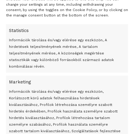
change your settings at any time, including withdrawing your
consent, by using the toggles on the Cookie Policy, or by clicking on
the manage consent button at the bottom of the screen.
Statistics
Információk tárolása és/vagy elérése egy eszközön, A
hirdetések teljesítményének mérése, A tartalom
teljesítményének mérése, A közönségek megértése
statisztikák vagy különböző forrásokból származó adatok
kombinálásai révén.
Marketing
24 óra
Információk tárolása és/vagy elérése egy eszközön,
Korlátozott körű adatok felhasználása hirdetések
Átmenetileg szünetelnek az összecsapások Bahmutnál
kiválasztásához, Profilok létrehozása személyre szabott
hirdetés érdekében, Profilok használata személyre szabott
Egy vagyonért adták el Banksy művét miután elégették.
hirdetés kiválasztásához, Profilok létrehozása tartalom
Az 1950-ben elhunyt alkotók művei szabadon
személyre szabásához, Profilok használata személyre
felhasználhatóvá válnak
szabott tartalom kiválasztásához, Szolgáltatások fejlesztése