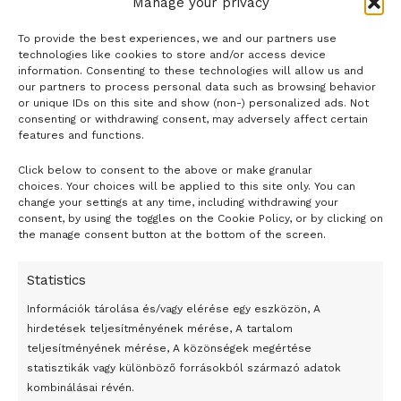
Manage your privacy
To provide the best experiences, we and our partners use
technologies like cookies to store and/or access device
information. Consenting to these technologies will allow us and
our partners to process personal data such as browsing behavior
or unique IDs on this site and show (non-) personalized ads. Not
consenting or withdrawing consent, may adversely affect certain
features and functions.
Click below to consent to the above or make granular
- H I R D E T É S -
choices. Your choices will be applied to this site only. You can
change your settings at any time, including withdrawing your
consent, by using the toggles on the Cookie Policy, or by clicking on
the manage consent button at the bottom of the screen.
Statistics
Információk tárolása és/vagy elérése egy eszközön, A
hirdetések teljesítményének mérése, A tartalom
teljesítményének mérése, A közönségek megértése
statisztikák vagy különböző forrásokból származó adatok
kombinálásai révén.