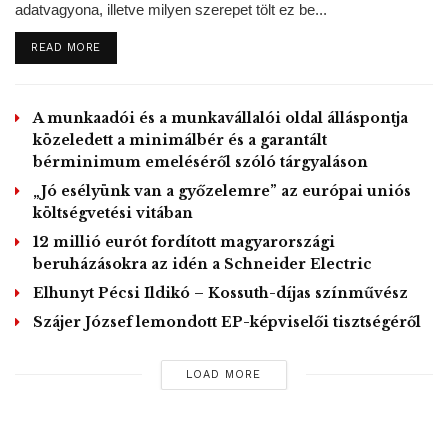
javaslat a közhatalmi bevételek között említi, hogy a
adatvagyona, illetve milyen szerepet tölt ez be...
Fővárosi Önkormányzati Rendészeti Igazgatóság által
DETAILS
READ MORE
„ellátott kerékbilincselési tevékenység ismételt bevezetése
éves szinten 15 millió forint összegben emeli a bevételi
tervet”.
A munkaadói és a munkavállalói oldal álláspontja
közeledett a minimálbér és a garantált
MTI – Fotó / Pixabay
bérminimum emeléséről szóló tárgyaláson
„Jó esélyünk van a győzelemre” az európai uniós
Tags:
Budapest
Budapest Fejlesztési Központ
költségvetési vitában
Karácsony Gergely
kerékbilincs
Vitézy Dávid
12 millió eurót fordított magyarországi
beruházásokra az idén a Schneider Electric
Elhunyt Pécsi Ildikó – Kossuth-díjas színművész
Szájer József lemondott EP-képviselői tisztségéről
LOAD MORE