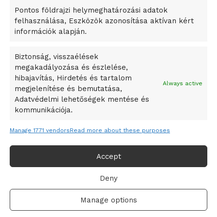
Pontos földrajzi helymeghatározási adatok
A Ringo Starr új albummal jelentkezik
felhasználása, Eszközök azonosítása aktívan kért
A Vajdasági Magyar Szövetség államtitkárait kinevezték
információk alapján.
A középkori közép-ázsiai városállamok bukását nem
Dzsingisz kán hódító hadjárata okozta
Biztonság, visszaélések
megakadályozása és észlelése,
Kuramagomedov ötödik, Muszukajev elődöntős – Birkózó
hibajavítás, Hirdetés és tartalom
világkupa
Always active
megjelenítése és bemutatása,
Adatvédelmi lehetőségek mentése és
kommunikációja.
Manage 1771 vendors
Read more about these purposes
Accept
Deny
Adatvédelmi irányelvek
Felhasználási feltételek
Manage options
© 2019-2021 online365.hu - Minden jog fenntartva!