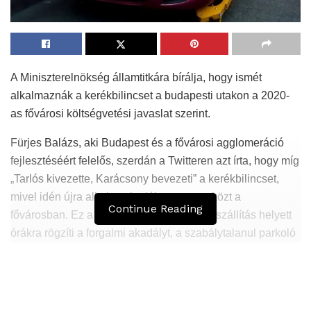
A Miniszterelnökség államtitkára bírálja, hogy ismét
alkalmaznák a kerékbilincset a budapesti utakon a 2020-
as fővárosi költségvetési javaslat szerint.
Fürjes Balázs, aki Budapest és a fővárosi agglomeráció
fejlesztéséért felelős, szerdán a Twitteren azt írta, hogy míg
„Tarlós kivezette, Karácsony bevezeti” a kerékbilincset,
mivel idén újra alkalmazhatják ezt az eszközt a
Continue Reading
fővárosban. Ez a legrosszabb helyeken elszállítás helyett
órákra rögzíti a forgalmi akadályt, a szabálytalanul parkoló
autót, ezért is szűnt meg 2018-ban – tette hozzá.
Hasonló
Bejegyzések