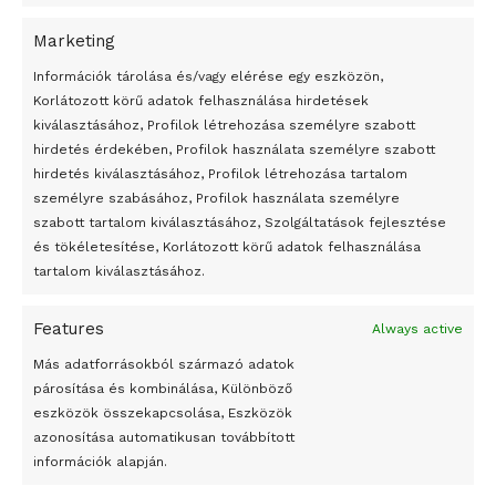
Marketing
24 óra
Információk tárolása és/vagy elérése egy eszközön,
Korlátozott körű adatok felhasználása hirdetések
Átmenetileg szünetelnek az összecsapások Bahmutnál
kiválasztásához, Profilok létrehozása személyre szabott
hirdetés érdekében, Profilok használata személyre szabott
Egy vagyonért adták el Banksy művét miután elégették.
hirdetés kiválasztásához, Profilok létrehozása tartalom
Az 1950-ben elhunyt alkotók művei szabadon
személyre szabásához, Profilok használata személyre
felhasználhatóvá válnak
szabott tartalom kiválasztásához, Szolgáltatások fejlesztése
és tökéletesítése, Korlátozott körű adatok felhasználása
Megváltoztatják a montenegrói egyházügyi törvény
tartalom kiválasztásához.
A jövő évben Csehország hatalmas hiánnyal fog gazdálkodni
Features
Always active
Peking – A visegrádi országok zsidó kulturális örökségét
bemutató fotókiállítás nyílt
Más adatforrásokból származó adatok
párosítása és kombinálása, Különböző
Megveszi az osztrák Wienerberger az amerikai Meridian
eszközök összekapcsolása, Eszközök
Bricket
azonosítása automatikusan továbbított
A Startup Campus egyetemi programjainak legjobbjai az
információk alapján.
okosváros és zöld energetikai ötletek lettek