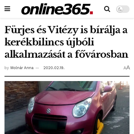
Fürjes és Vitézy is bírálja a
kerékbilincs újbóli
alkalmazását a fővárosban
A
by
Molnár Anna
2020.02.19.
A