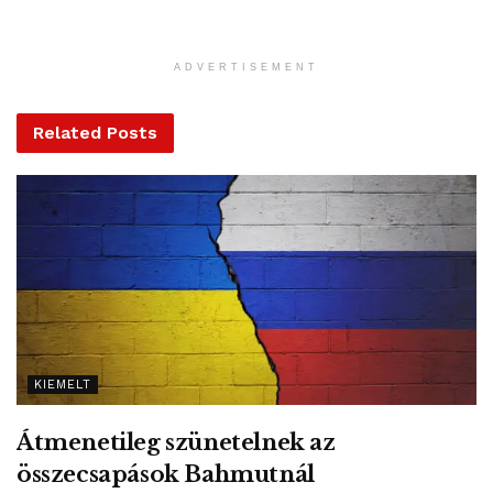
tagállamok vezetőinek az új javaslatot, amely az éjszakába
nyúló kétoldalú megbeszéléseken pontosított tagországi
ADVERTISEMENT
álláspontok alapján készülhet.
Related
Posts
Barend Leyts, Charles Michel szóvivőjének tájékoztatása
szerint a csúcstalálkozón az uniós tagállamok vezetői
előbb ismertették országaik álláspontját a következő
hétéves költségvetésről, majd az állam- és kormányfőket
tömörítő Európai Tanács elnökének, valamint a tagországi
vezetőknek az egymás közötti egyeztetései kezdődtek
meg. Ezek végeztével indulhat az új javaslat szövegezése.
KIEMELT
Az uniós büdzsé kérdése most a korábbiaknál is jobban
megosztja a 27 tagállamot az eltérő prioritások és Nagy-
Átmenetileg szünetelnek az
Britannia kilépése miatt. Az úgynevezett nettó befizető
összecsapások Bahmutnál
Nagy-Britannia távozása az EU-ból azt is jelenti, hogy