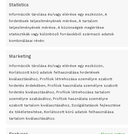
Statistics
Információk tárolása és/vagy elérése egy eszközön, A
hirdetések teljesítményének mérése, A tartalom
teljesítményének mérése, A közönségek megértése
statisztikák vagy különböző forrásokból származó adatok
kombinálásai révén.
Marketing
24 óra
Információk tárolása és/vagy elérése egy eszközön,
Korlátozott körű adatok felhasználása hirdetések
Átmenetileg szünetelnek az összecsapások Bahmutnál
kiválasztásához, Profilok létrehozása személyre szabott
hirdetés érdekében, Profilok használata személyre szabott
Egy vagyonért adták el Banksy művét miután elégették.
hirdetés kiválasztásához, Profilok létrehozása tartalom
Az 1950-ben elhunyt alkotók művei szabadon
személyre szabásához, Profilok használata személyre
felhasználhatóvá válnak
szabott tartalom kiválasztásához, Szolgáltatások fejlesztése
és tökéletesítése, Korlátozott körű adatok felhasználása
Megváltoztatják a montenegrói egyházügyi törvény
tartalom kiválasztásához.
A jövő évben Csehország hatalmas hiánnyal fog gazdálkodni