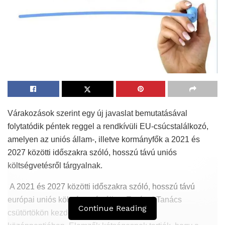
Várakozások szerint egy új javaslat bemutatásával
folytatódik péntek reggel a rendkívüli EU-csúcstalálkozó,
amelyen az uniós állam-, illetve kormányfők a 2021 és
2027 közötti időszakra szóló, hosszú távú uniós
költségvetésről tárgyalnak.
A 2021 és 2027 közötti időszakra szóló, hosszú távú
európai uniós költségvetés áll az Európai Tanács
Continue Reading
csütörtökön kezdődött rendkívüli ülésének