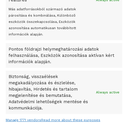
Features
Always active
Peking – A visegrádi országok zsidó kulturális örökségét
bemutató fotókiállítás nyílt
Más adatforrásokból származó adatok
párosítása és kombinálása, Különböző
Megveszi az osztrák Wienerberger az amerikai Meridian
eszközök összekapcsolása, Eszközök
Bricket
azonosítása automatikusan továbbított
A Startup Campus egyetemi programjainak legjobbjai az
információk alapján.
okosváros és zöld energetikai ötletek lettek
Pontos földrajzi helymeghatározási adatok
A Ringo Starr új albummal jelentkezik
felhasználása, Eszközök azonosítása aktívan kért
A Vajdasági Magyar Szövetség államtitkárait kinevezték
információk alapján.
A középkori közép-ázsiai városállamok bukását nem
Dzsingisz kán hódító hadjárata okozta
Biztonság, visszaélések
megakadályozása és észlelése,
Kuramagomedov ötödik, Muszukajev elődöntős – Birkózó
hibajavítás, Hirdetés és tartalom
világkupa
Always active
megjelenítése és bemutatása,
Adatvédelmi lehetőségek mentése és
kommunikációja.
Manage 1771 vendors
Read more about these purposes