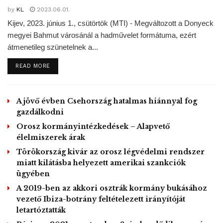
by
KL
2023.06.01.
kevesebb elosztható pénz marad, miközben az Ursula von
Kijev, 2023. június 1., csütörtök (MTI) - Megváltozott a Donyeck
der Leyen vezette új Európai Bizottság a klímaváltozásra
megyei Bahmut városánál a hadművelet formátuma, ezért
és a migrációs ügyekre is szeretne többet költeni.
átmenetileg szünetelnek a...
DETAILS
READ MORE
Az úgynevezett „takarékos négyek” – Ausztria, Hollandia,
Svédország, Dánia -, amelyek a közös uniós költségvetés
egy főre vetített legnagyobb befizetői, azt az álláspontot
A jövő évben Csehország hatalmas hiánnyal fog
képviselik, hogy a 2027-ig tartó időszakban is állandó
gazdálkodni
legyen a büdzsé, maradjon a bruttó nemzeti jövedelem 1
Orosz kormányintézkedések – Alapvető
százaléka a befizetés mértéke.
élelmiszerek árak
Ezzel összefüggésben – Németországgal együtt – továbbá
Törökország kivár az orosz légvédelmi rendszer
ragaszkodnának a Nagy-Britannia kapcsán 1984-ben, a
miatt kilátásba helyezett amerikai szankciók
ügyében
közös agrárpolitikát (KAP) érintően bevezetett
A 2019-ben az akkori osztrák kormány bukásához
kompenzációs mechanizmus megtartásához is.
vezető Ibiza-botrány feltételezett irányítóját
letartóztatták
A kohézió barátai nevű csoport tizenhat tagja – köztük