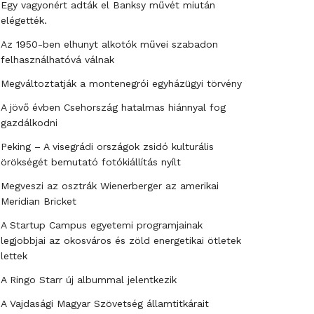
Egy vagyonért adták el Banksy művét miután
elégették.
Az 1950-ben elhunyt alkotók művei szabadon
felhasználhatóvá válnak
Megváltoztatják a montenegrói egyházügyi törvény
A jövő évben Csehország hatalmas hiánnyal fog
gazdálkodni
Peking – A visegrádi országok zsidó kulturális
örökségét bemutató fotókiállítás nyílt
Megveszi az osztrák Wienerberger az amerikai
Meridian Bricket
A Startup Campus egyetemi programjainak
legjobbjai az okosváros és zöld energetikai ötletek
lettek
A Ringo Starr új albummal jelentkezik
A Vajdasági Magyar Szövetség államtitkárait