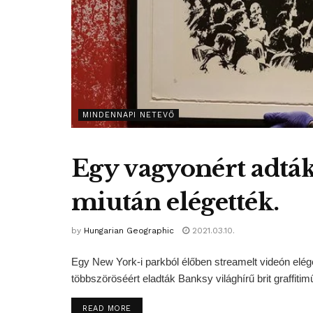
MINDENNAPI NETEVŐ
Egy vagyonért adtá
miután elégették.
by
Hungarian Geographic
2021.03.10.
Egy New York-i parkból élőben streamelt videón elége
többszöröséért eladták Banksy világhírű brit graffitim
DETAILS
READ MORE