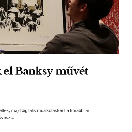
k el Banksy művét
tték, majd digitális műalkotásként a korábbi ár
űvész...