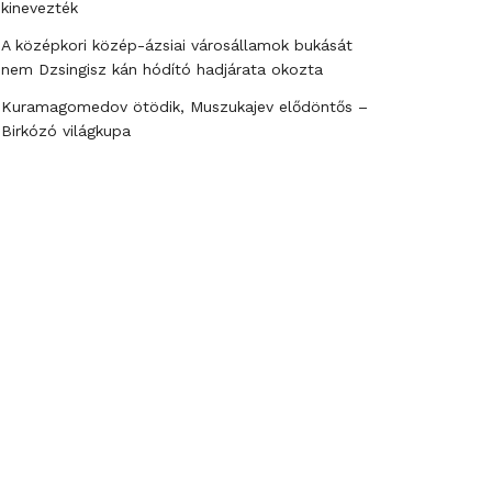
kinevezték
A középkori közép-ázsiai városállamok bukását
nem Dzsingisz kán hódító hadjárata okozta
Kuramagomedov ötödik, Muszukajev elődöntős –
Birkózó világkupa