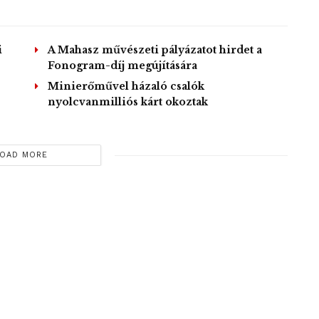
i
A Mahasz művészeti pályázatot hirdet a
Fonogram-díj megújítására
Minierőművel házaló csalók
nyolcvanmilliós kárt okoztak
OAD MORE