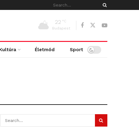
22
°C
Budapest
Kultúra
Életmód
Sport