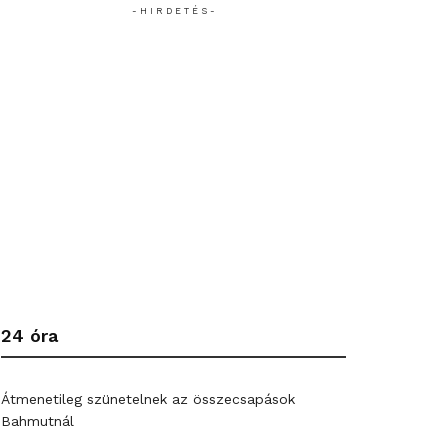
- H I R D E T É S -
24 óra
Átmenetileg szünetelnek az összecsapások
Bahmutnál