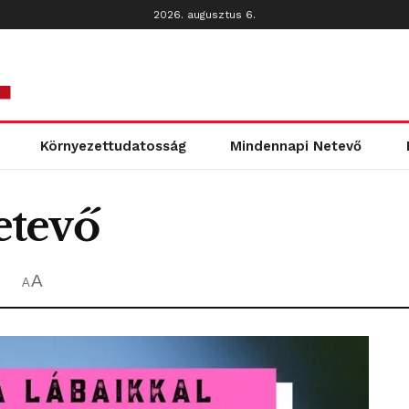
2026. augusztus 6.
Környezettudatosság
Mindennapi Netevő
etevő
A
A