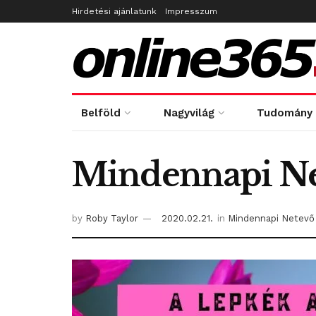
Hirdetési ajánlatunk
Impresszum
Belföld
Nagyvilág
Tudomány
Mindennapi N
by
Roby Taylor
2020.02.21.
in
Mindennapi Netevő