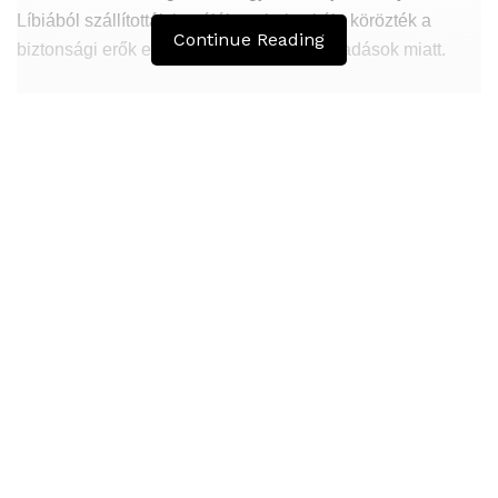
Líbiából szállították hazájába, ahol sokáig körözték a
Continue Reading
biztonsági erők elleni nagy horderejű támadások miatt.
Hasonló
Bejegyzések
Átmenetileg szünetelnek az összecsapások
Bahmutnál
A jövő évben Csehország hatalmas hiánnyal fog
gazdálkodni
Orosz kormányintézkedések – Alapvető
élelmiszerek árak
Egyiptomban azóta szaporodtak el a terrorcselekmények,