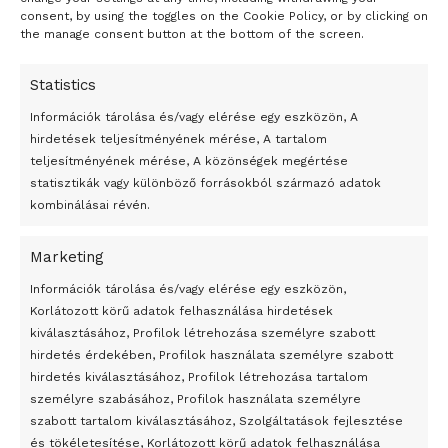
consent, by using the toggles on the Cookie Policy, or by clicking on
the manage consent button at the bottom of the screen.
Statistics
Információk tárolása és/vagy elérése egy eszközön, A
hirdetések teljesítményének mérése, A tartalom
teljesítményének mérése, A közönségek megértése
statisztikák vagy különböző forrásokból származó adatok
kombinálásai révén.
Marketing
24 óra
Információk tárolása és/vagy elérése egy eszközön,
Korlátozott körű adatok felhasználása hirdetések
Átmenetileg szünetelnek az összecsapások Bahmutnál
kiválasztásához, Profilok létrehozása személyre szabott
hirdetés érdekében, Profilok használata személyre szabott
Egy vagyonért adták el Banksy művét miután elégették.
hirdetés kiválasztásához, Profilok létrehozása tartalom
Az 1950-ben elhunyt alkotók művei szabadon
személyre szabásához, Profilok használata személyre
felhasználhatóvá válnak
szabott tartalom kiválasztásához, Szolgáltatások fejlesztése
és tökéletesítése, Korlátozott körű adatok felhasználása