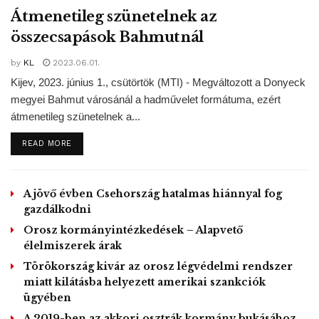
Átmenetileg szünetelnek az
összecsapások Bahmutnál
by
KL
2023.06.01.
Kijev, 2023. június 1., csütörtök (MTI) - Megváltozott a Donyeck
megyei Bahmut városánál a hadművelet formátuma, ezért
átmenetileg szünetelnek a...
DETAILS
READ MORE
A jövő évben Csehország hatalmas hiánnyal fog
gazdálkodni
Orosz kormányintézkedések – Alapvető
élelmiszerek árak
Törökország kivár az orosz légvédelmi rendszer
miatt kilátásba helyezett amerikai szankciók
ügyében
A 2019-ben az akkori osztrák kormány bukásához