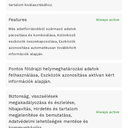
Megváltoztatják a montenegrói egyházügyi törvény
tartalom kiválasztásához.
A jövő évben Csehország hatalmas hiánnyal fog gazdálkodni
Features
Always active
Peking – A visegrádi országok zsidó kulturális örökségét
bemutató fotókiállítás nyílt
Más adatforrásokból származó adatok
párosítása és kombinálása, Különböző
Megveszi az osztrák Wienerberger az amerikai Meridian
eszközök összekapcsolása, Eszközök
Bricket
azonosítása automatikusan továbbított
A Startup Campus egyetemi programjainak legjobbjai az
információk alapján.
okosváros és zöld energetikai ötletek lettek
Pontos földrajzi helymeghatározási adatok
A Ringo Starr új albummal jelentkezik
felhasználása, Eszközök azonosítása aktívan kért
A Vajdasági Magyar Szövetség államtitkárait kinevezték
információk alapján.
A középkori közép-ázsiai városállamok bukását nem
Dzsingisz kán hódító hadjárata okozta
Biztonság, visszaélések
megakadályozása és észlelése,
Kuramagomedov ötödik, Muszukajev elődöntős – Birkózó
hibajavítás, Hirdetés és tartalom
világkupa
Always active
megjelenítése és bemutatása,
Adatvédelmi lehetőségek mentése és
kommunikációja.