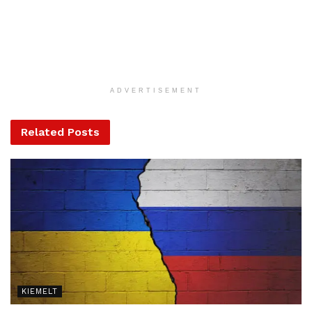
hogy az iszlamista Muzulmán Testvériséghez tartozó,
demokratikusan megválasztott Mohamed Murszi államfőt
2013-ban a hadsereg elmozdította a hatalomból. Utódja,
Abdel-Fattáh esz-Szíszi, a fegyveres erők főparancsnoka
ismét betiltotta a korábban, a Mubarak-érában szintén
ADVERTISEMENT
betiltott szervezetet, hatalomra kerülése óta pedig több
nagy letartóztatási hullám és terrorizmusellenes művelet
Related
Posts
volt Egyiptomban.
MTI
Tags:
Egyiptom
iszlamista
kivégzés
KIEMELT