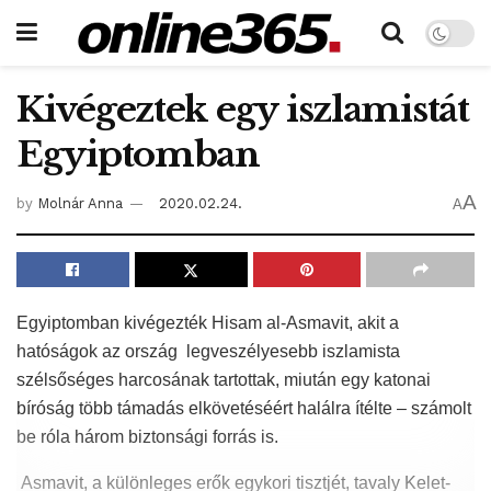
Kivégeztek egy iszlamistát
Egyiptomban
A
by
Molnár Anna
2020.02.24.
A
Egyiptomban kivégezték Hisam al-Asmavit, akit a
hatóságok az ország legveszélyesebb iszlamista
szélsőséges harcosának tartottak, miután egy katonai
bíróság több támadás elkövetéséért halálra ítélte – számolt
be róla három biztonsági forrás is.
Asmavit, a különleges erők egykori tisztjét, tavaly Kelet-