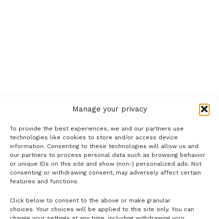
Manage your privacy
To provide the best experiences, we and our partners use
technologies like cookies to store and/or access device
information. Consenting to these technologies will allow us and
our partners to process personal data such as browsing behavior
or unique IDs on this site and show (non-) personalized ads. Not
consenting or withdrawing consent, may adversely affect certain
features and functions.
Click below to consent to the above or make granular
- H I R D E T É S -
choices. Your choices will be applied to this site only. You can
change your settings at any time, including withdrawing your