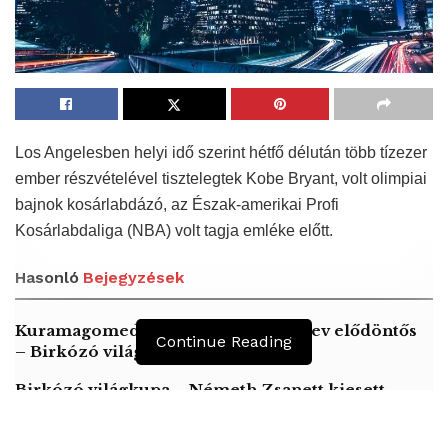
Los Angelesben helyi idő szerint hétfő délután több tízezer
ember részvételével tisztelegtek Kobe Bryant, volt olimpiai
bajnok kosárlabdázó, az Észak-amerikai Profi
Kosárlabdaliga (NBA) volt tagja emléke előtt.
Hasonló
Bejegyzések
Kuramagomedov ötödik, Muszukajev elődöntős
Continue Reading
– Birkózó világkupa
Birkózó világkupa – Németh Zsanett kiesett
A kézilabdázó Császár Gábor svájcon belül vált