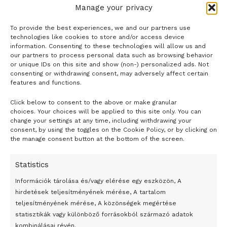
Manage your privacy
To provide the best experiences, we and our partners use
technologies like cookies to store and/or access device
information. Consenting to these technologies will allow us and
our partners to process personal data such as browsing behavior
or unique IDs on this site and show (non-) personalized ads. Not
consenting or withdrawing consent, may adversely affect certain
features and functions.
Click below to consent to the above or make granular
- H I R D E T É S -
choices. Your choices will be applied to this site only. You can
change your settings at any time, including withdrawing your
consent, by using the toggles on the Cookie Policy, or by clicking on
the manage consent button at the bottom of the screen.
Statistics
Információk tárolása és/vagy elérése egy eszközön, A
hirdetések teljesítményének mérése, A tartalom
teljesítményének mérése, A közönségek megértése
statisztikák vagy különböző forrásokból származó adatok
kombinálásai révén.