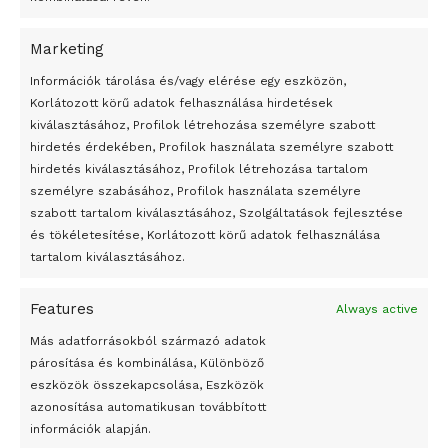
Marketing
24 óra
Információk tárolása és/vagy elérése egy eszközön,
Korlátozott körű adatok felhasználása hirdetések
Átmenetileg szünetelnek az összecsapások Bahmutnál
kiválasztásához, Profilok létrehozása személyre szabott
hirdetés érdekében, Profilok használata személyre szabott
Egy vagyonért adták el Banksy művét miután elégették.
hirdetés kiválasztásához, Profilok létrehozása tartalom
Az 1950-ben elhunyt alkotók művei szabadon
személyre szabásához, Profilok használata személyre
felhasználhatóvá válnak
szabott tartalom kiválasztásához, Szolgáltatások fejlesztése
és tökéletesítése, Korlátozott körű adatok felhasználása
Megváltoztatják a montenegrói egyházügyi törvény
tartalom kiválasztásához.
A jövő évben Csehország hatalmas hiánnyal fog gazdálkodni
Features
Always active
Peking – A visegrádi országok zsidó kulturális örökségét
bemutató fotókiállítás nyílt
Más adatforrásokból származó adatok
párosítása és kombinálása, Különböző
Megveszi az osztrák Wienerberger az amerikai Meridian
eszközök összekapcsolása, Eszközök
Bricket
azonosítása automatikusan továbbított
A Startup Campus egyetemi programjainak legjobbjai az
információk alapján.