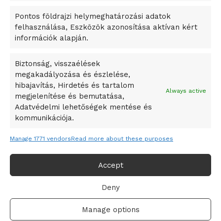
okosváros és zöld energetikai ötletek lettek
Pontos földrajzi helymeghatározási adatok
A Ringo Starr új albummal jelentkezik
felhasználása, Eszközök azonosítása aktívan kért
A Vajdasági Magyar Szövetség államtitkárait kinevezték
információk alapján.
A középkori közép-ázsiai városállamok bukását nem
Dzsingisz kán hódító hadjárata okozta
Biztonság, visszaélések
megakadályozása és észlelése,
Kuramagomedov ötödik, Muszukajev elődöntős – Birkózó
hibajavítás, Hirdetés és tartalom
világkupa
Always active
megjelenítése és bemutatása,
Adatvédelmi lehetőségek mentése és
kommunikációja.
Manage 1771 vendors
Read more about these purposes
Accept
Deny
Adatvédelmi irányelvek
Felhasználási feltételek
Manage options