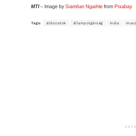
MTI
– Image by
Siamlian Ngaihte
from
Pixabay
Tags:
áldozatok
állampolgárság
India
musz
ADV