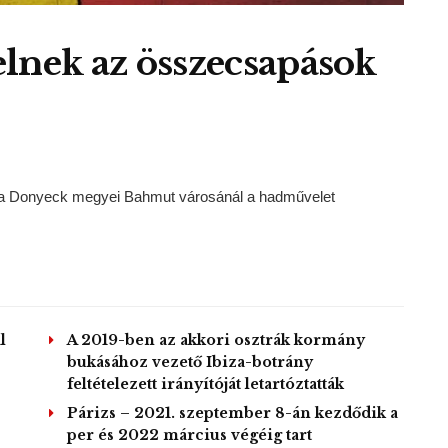
lnek az összecsapások
ott a Donyeck megyei Bahmut városánál a hadművelet
l
A 2019-ben az akkori osztrák kormány
bukásához vezető Ibiza-botrány
feltételezett irányítóját letartóztatták
Párizs – 2021. szeptember 8-án kezdődik a
per és 2022 március végéig tart