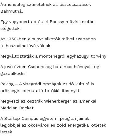
Átmenetileg szünetelnek az összecsapások
Bahmutnál
Egy vagyonért adták el Banksy művét miután
elégették.
Az 1950-ben elhunyt alkotók művei szabadon
felhasználhatóvá válnak
Megváltoztatják a montenegrói egyházügyi törvény
A jövő évben Csehország hatalmas hiánnyal fog
gazdálkodni
Peking – A visegrádi országok zsidó kulturális
örökségét bemutató fotókiállítás nyílt
Megveszi az osztrák Wienerberger az amerikai
Meridian Bricket
A Startup Campus egyetemi programjainak
legjobbjai az okosváros és zöld energetikai ötletek
lettek