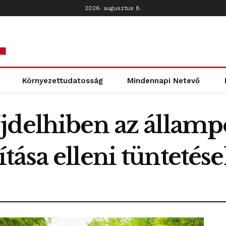
2026. augusztus 8.
Környezettudatosság
Mindennapi Netevő
jdelhiben az államp
ása elleni tüntetése