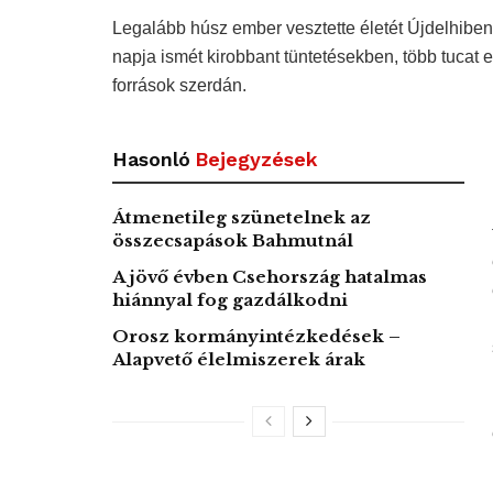
Legalább húsz ember vesztette életét Újdelhiben
napja ismét kirobbant tüntetésekben, több tucat 
források szerdán.
Hasonló
Bejegyzések
Átmenetileg szünetelnek az
összecsapások Bahmutnál
A jövő évben Csehország hatalmas
hiánnyal fog gazdálkodni
Orosz kormányintézkedések –
Alapvető élelmiszerek árak