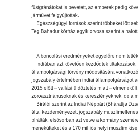
füstgránátokat is bevetett, az emberek pedig köve
járművet felgyújtottak.
Egészségügyi források szerint többeket lőtt sebb
Teg Bahadur kórház egyik orvosa szerint a halotta
A boncolási eredményeket egyelőre nem tették
Indiában azt követően kezdődtek tiltakozások, 
állampolgársági törvény módosítására vonatkozó
jogszabály értelmében indiai állampolgárságot 
2015 előtt – vallási üldöztetés miatt – elmenekü
zoroasztriánusoknak és keresztényeknek, de a 
Bírálói szerint az Indiai Néppárt (Bháratíja Dz
által kezdeményezett jogszabály muszlimellenes.
bírálták, elsősorban azt vetve a kormány szemé
menekülteket és a 170 milliós helyi muszlim kis