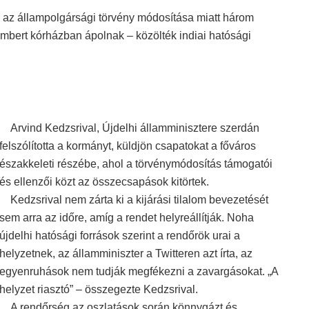
 az állampolgársági törvény módosítása miatt három
embert kórházban ápolnak – közölték indiai hatósági
Arvind Kedzsrival, Újdelhi államminisztere szerdán
felszólította a kormányt, küldjön csapatokat a főváros
északkeleti részébe, ahol a törvénymódosítás támogatói
és ellenzői közt az összecsapások kitörtek.
Kedzsrival nem zárta ki a kijárási tilalom bevezetését
sem arra az időre, amíg a rendet helyreállítják. Noha
újdelhi hatósági források szerint a rendőrök urai a
helyzetnek, az államminiszter a Twitteren azt írta, az
egyenruhások nem tudják megfékezni a zavargásokat. „A
helyzet riasztó” – összegezte Kedzsrival.
A rendőrség az oszlatások során könnygázt és