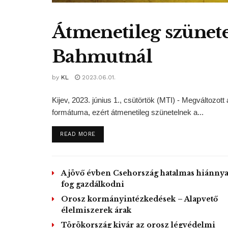
Átmenetileg szünete
Bahmutnál
by
KL
2023.06.01.
Kijev, 2023. június 1., csütörtök (MTI) - Megváltoz
formátuma, ezért átmenetileg szünetelnek a...
DETAILS
READ MORE
A jövő évben Csehország hatalmas hiánnya
fog gazdálkodni
Orosz kormányintézkedések – Alapvető
élelmiszerek árak
Törökország kivár az orosz légvédelmi