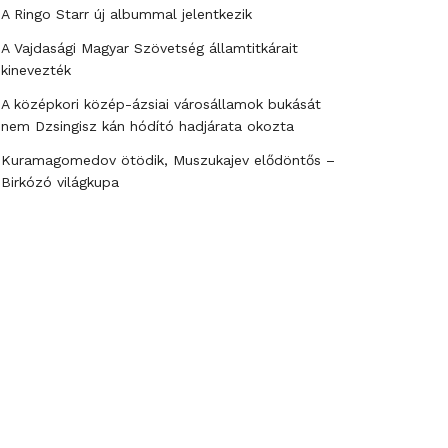
A Ringo Starr új albummal jelentkezik
A Vajdasági Magyar Szövetség államtitkárait
kinevezték
A középkori közép-ázsiai városállamok bukását
nem Dzsingisz kán hódító hadjárata okozta
Kuramagomedov ötödik, Muszukajev elődöntős –
Birkózó világkupa