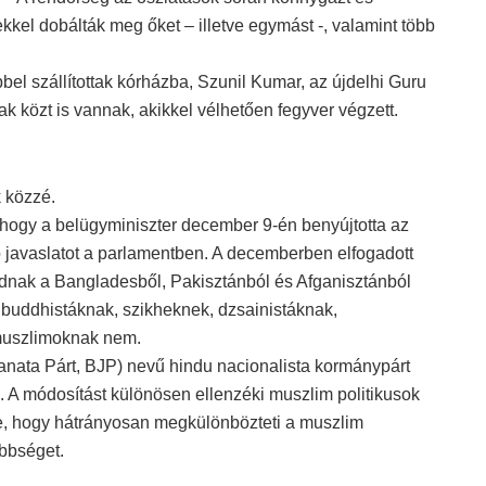
kkel dobálták meg őket – illetve egymást -, valamint több
el szállítottak kórházba, Szunil Kumar, az újdelhi Guru
k közt is vannak, akikkel vélhetően fegyver végzett.
 közzé.
hogy a belügyminiszter december 9-én benyújtotta az
 javaslatot a parlamentben. A decemberben elfogadott
adnak a Bangladesből, Pakisztánból és Afganisztánból
lt buddhistáknak, szikheknek, dzsainistáknak,
muszlimoknak nem.
sanata Párt, BJP) nevű hindu nacionalista kormánypárt
 A módosítást különösen ellenzéki muszlim politikusok
re, hogy hátrányosan megkülönbözteti a muszlim
ebbséget.