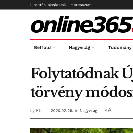
Hirdetési ajánlatunk
Impresszum
Belföld
Nagyvilág
Tudomány
Folytatódnak Ú
törvény módosít
A
by
KL
2020.02.26.
in
Nagyvilág
A