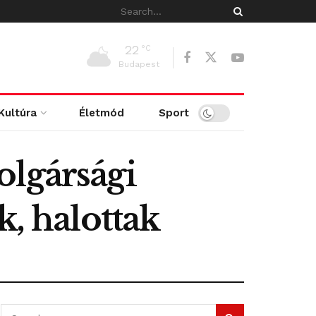
22
°C
Budapest
Kultúra
Életmód
Sport
olgársági
k, halottak