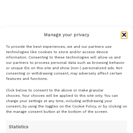
és belső szponzorációs szabályzatot alkossanak.
Elfogadták a városvezetés azon kezdeményezését is,
amely alapján a szálló por kisebb szemcseméretű,
veszélyesebb részére (PM2,5) megállapított határérték
meghaladása esetén is tájékoztatás ad a fővárosi
Manage your privacy
önkormányzat.
To provide the best experiences, we and our partners use
A Fővárosi Közgyűlés támogatta Budapest csatlakozását
technologies like cookies to store and/or access device
két nemzetközi szakmai szervezethez: a főváros a Cities
information. Consenting to these technologies will allow us and
our partners to process personal data such as browsing behavior
Today Institute tagjaként közlekedési, közbiztonsági és
or unique IDs on this site and show (non-) personalized ads. Not
energetikai jó gyakorlatokat ismerhet meg, az Energy
consenting or withdrawing consent, may adversely affect certain
features and functions.
Cities elnevezésű szervezet célja pedig a városok
támogatása az energiahatékonyság, a megújuló energia
Click below to consent to the above or make granular
- H I R D E T É S -
és az éghajlatváltozás kockázatainak csökkentése
choices. Your choices will be applied to this site only. You can
change your settings at any time, including withdrawing your
területén.
consent, by using the toggles on the Cookie Policy, or by clicking on
A közgyűlés Karácsony Gergely főpolgármester javaslatára
the manage consent button at the bottom of the screen.
döntött arról is, hogy új integrált településfejlesztési
stratégiát készít.
Statistics