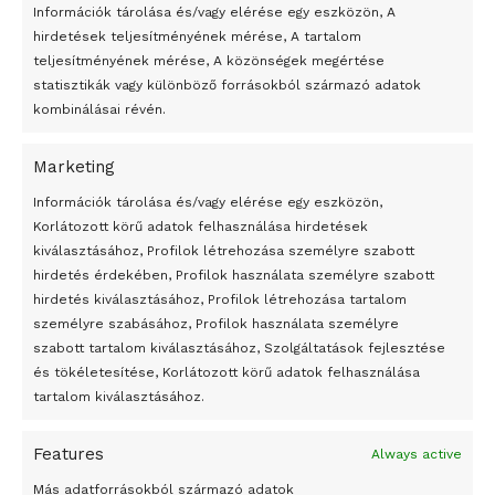
A képviselők egyhangúlag hagyták jóvá a Kiemelt
Információk tárolása és/vagy elérése egy eszközön, A
Kormányzati Beruházások Központja Nonprofit Zrt. és a
hirdetések teljesítményének mérése, A tartalom
fővárosi önkormányzat közötti, a 2020. évi labdarúgó
teljesítményének mérése, A közönségek megértése
statisztikák vagy különböző forrásokból származó adatok
Európa-bajnokság megrendezésével, lebonyolításával
kombinálásai révén.
összefüggő együttműködési megállapodást.
Marketing
24 óra
A testület döntött arról is, hogy a Margitszigeti Nemzeti
Információk tárolása és/vagy elérése egy eszközön,
Tenisz Versenyközpont környezetrendezéséről szakmai és
Korlátozott körű adatok felhasználása hirdetések
Átmenetileg szünetelnek az összecsapások Bahmutnál
társadalmi egyeztetés eredményeként hoznak majd
kiválasztásához, Profilok létrehozása személyre szabott
hirdetés érdekében, Profilok használata személyre szabott
döntést.
Egy vagyonért adták el Banksy művét miután elégették.
hirdetés kiválasztásához, Profilok létrehozása tartalom
Az 1950-ben elhunyt alkotók művei szabadon
személyre szabásához, Profilok használata személyre
MTI – Fotó / Pixabay
felhasználhatóvá válnak
szabott tartalom kiválasztásához, Szolgáltatások fejlesztése
és tökéletesítése, Korlátozott körű adatok felhasználása
Tags:
Budapest
költségvetés
Megváltoztatják a montenegrói egyházügyi törvény
tartalom kiválasztásához.
A jövő évben Csehország hatalmas hiánnyal fog gazdálkodni
Features
Always active
Peking – A visegrádi országok zsidó kulturális örökségét
bemutató fotókiállítás nyílt
Más adatforrásokból származó adatok