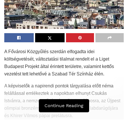
A Fővárosi Közgyűlés szerdán elfogadta idei
költségvetését, változtatási tilalmat rendelt el a Liget
Budapest Projekt által érintett területre, valamint kettős
vezetést tett lehetővé a Szabad Tér Színház élén.
A képviselők a napirendi pontok tárgyalása előtt néma
felállással emlékeztek a napokban elhunyt Csukás
Istvánra, a nemzet művészére; Göröcs Jánosra, az Újpest
Continue Reading
olimpiai bronzérmes, 62-szeres válogatott labdarúgójára
és Khirer Vilmos pápai prelátusra.