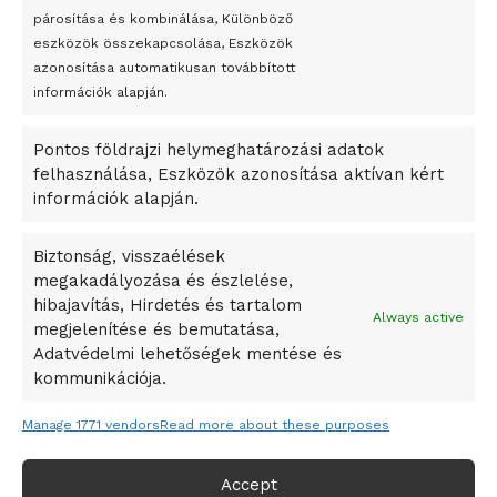
párosítása és kombinálása, Különböző
Megveszi az osztrák Wienerberger az amerikai Meridian
eszközök összekapcsolása, Eszközök
Bricket
azonosítása automatikusan továbbított
A Startup Campus egyetemi programjainak legjobbjai az
információk alapján.
okosváros és zöld energetikai ötletek lettek
Pontos földrajzi helymeghatározási adatok
A Ringo Starr új albummal jelentkezik
felhasználása, Eszközök azonosítása aktívan kért
A Vajdasági Magyar Szövetség államtitkárait kinevezték
információk alapján.
A középkori közép-ázsiai városállamok bukását nem
Dzsingisz kán hódító hadjárata okozta
Biztonság, visszaélések
megakadályozása és észlelése,
Kuramagomedov ötödik, Muszukajev elődöntős – Birkózó
hibajavítás, Hirdetés és tartalom
világkupa
Always active
megjelenítése és bemutatása,
Adatvédelmi lehetőségek mentése és
kommunikációja.
Manage 1771 vendors
Read more about these purposes
Accept