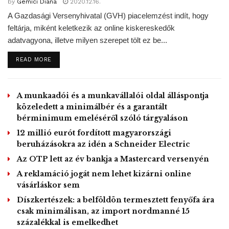
by
Gemici Diana
2020.12.16.
értékpapírok 81 milliárd 997 millió 116 ezer forintos
A Gazdasági Versenyhivatal (GVH) piacelemzést indít, hogy
bevételeiből, valamint bankbetétek – 50 millió forint –
feltárja, miként keletkezik az online kiskereskedők
bevételeiből finanszírozzák. Ugyanakkor 6 milliárd 94
adatvagyona, illetve milyen szerepet tölt ez be...
millió 37 ezer forintos összeget hiteltörlesztésre, 358 millió
276 ezer forintot további belföldi finanszírozás kiadásaira
DETAILS
READ MORE
kell fordítani.
A munkaadói és a munkavállalói oldal álláspontja
Vitézy Dávid, a Budapest Fejlesztési Központ
közeledett a minimálbér és a garantált
vezérigazgatója Facebook-bejegyzésében kifogásolta,
bérminimum emeléséről szóló tárgyaláson
hogy a Fővárosi Közgyűlés elutasította a 3-as metró
12 millió eurót fordított magyarországi
kocsijainak utólagos klimatizálására Ughy Attila (Fidesz-
beruházásokra az idén a Schneider Electric
KDNP) által benyújtott javaslatot. A közgyűlés változtatási
Az OTP lett az év bankja a Mastercard versenyén
tilalmat rendelt el a Liget Budapest Projekt által érintett
A reklamáció jogát nem lehet kizárni online
városligeti területre. A városvezetés a döntést azzal
vásárláskor sem
indokolta, hogy Városligetet ne érjék „visszafordíthatatlan
Díszkertészek: a belföldön termesztett fenyőfa ára
változtatások”.
csak minimálisan, az import nordmanné 15
százalékkal is emelkedhet