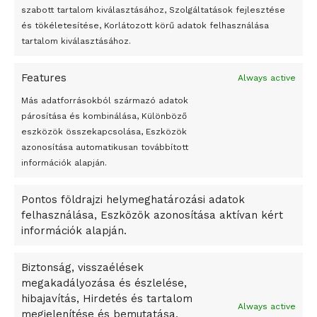
felhasználhatóvá válnak
szabott tartalom kiválasztásához, Szolgáltatások fejlesztése
és tökéletesítése, Korlátozott körű adatok felhasználása
Megváltoztatják a montenegrói egyházügyi törvény
tartalom kiválasztásához.
A jövő évben Csehország hatalmas hiánnyal fog gazdálkodni
Features
Always active
Peking – A visegrádi országok zsidó kulturális örökségét
bemutató fotókiállítás nyílt
Más adatforrásokból származó adatok
párosítása és kombinálása, Különböző
Megveszi az osztrák Wienerberger az amerikai Meridian
eszközök összekapcsolása, Eszközök
Bricket
azonosítása automatikusan továbbított
A Startup Campus egyetemi programjainak legjobbjai az
információk alapján.
okosváros és zöld energetikai ötletek lettek
Pontos földrajzi helymeghatározási adatok
A Ringo Starr új albummal jelentkezik
felhasználása, Eszközök azonosítása aktívan kért
A Vajdasági Magyar Szövetség államtitkárait kinevezték
információk alapján.
A középkori közép-ázsiai városállamok bukását nem
Dzsingisz kán hódító hadjárata okozta
Biztonság, visszaélések
megakadályozása és észlelése,
Kuramagomedov ötödik, Muszukajev elődöntős – Birkózó
hibajavítás, Hirdetés és tartalom
világkupa
Always active
megjelenítése és bemutatása,