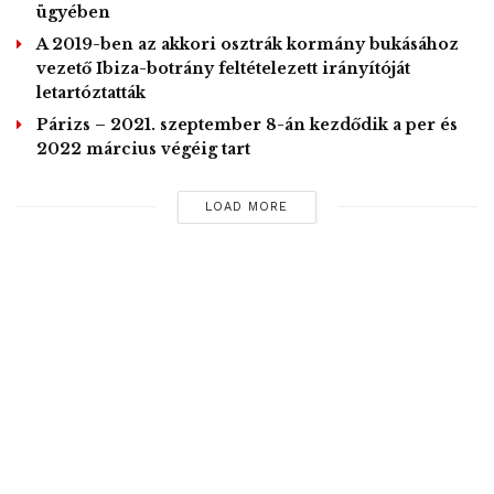
ügyében
társadalom életszínvonalának javítása, amelynek révén
A 2019-ben az akkori osztrák kormány bukásához
csökkenthető az elvándorlás és az Európába irányuló
vezető Ibiza-botrány feltételezett irányítóját
migráció” – fogalmazott.
letartóztatták
Párizs – 2021. szeptember 8-án kezdődik a per és
MTI
2022 március végéig tart
Tags:
Afrika
felzárkozás
Hölvényi György
Hungary Helps Program
kereszténység
LOAD MORE