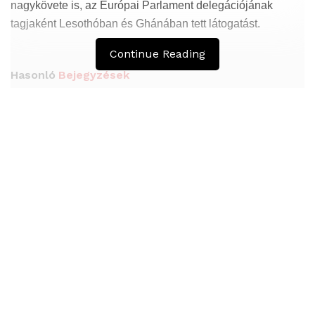
nagykövete is, az Európai Parlament delegációjának
tagjaként Lesothóban és Ghánában tett látogatást.
Continue Reading
Hasonló
Bejegyzések
Átmenetileg szünetelnek az összecsapások
Bahmutnál
A jövő évben Csehország hatalmas hiánnyal fog
gazdálkodni
Orosz kormányintézkedések – Alapvető
élelmiszerek árak
Az elvándorlás legfőbb oka a munkanélküliség, az oktatás