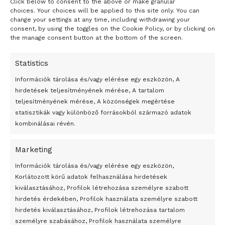
Click below to consent to the above or make granular
- H I R D E T É S -
choices. Your choices will be applied to this site only. You can
change your settings at any time, including withdrawing your
consent, by using the toggles on the Cookie Policy, or by clicking on
the manage consent button at the bottom of the screen.
Statistics
Információk tárolása és/vagy elérése egy eszközön, A
hirdetések teljesítményének mérése, A tartalom
teljesítményének mérése, A közönségek megértése
statisztikák vagy különböző forrásokból származó adatok
kombinálásai révén.
Marketing
24 óra
Információk tárolása és/vagy elérése egy eszközön,
Korlátozott körű adatok felhasználása hirdetések
Átmenetileg szünetelnek az összecsapások Bahmutnál
kiválasztásához, Profilok létrehozása személyre szabott
hirdetés érdekében, Profilok használata személyre szabott
Egy vagyonért adták el Banksy művét miután elégették.
hirdetés kiválasztásához, Profilok létrehozása tartalom
Az 1950-ben elhunyt alkotók művei szabadon
személyre szabásához, Profilok használata személyre