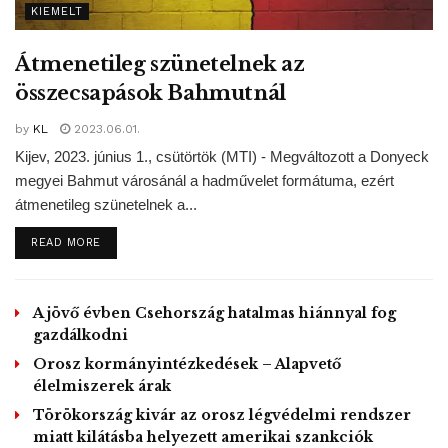
KIEMELT
Kiveszik részüket az egészségügyi, az oktatási, a szociális
ellátás biztosításából is, de még a mezőgazdasági
Átmenetileg szünetelnek az
kistermelők megsegítéséből is – tette hozzá a politikus.
összecsapások Bahmutnál
by
KL
2023.06.01.
Hölvényi György hangsúlyozta, hogy a szomszédos
Kijev, 2023. június 1., csütörtök (MTI) - Megváltozott a Donyeck
Burkina Faso felőli terrorfenyegetés ellenére békés
megyei Bahmut városánál a hadművelet formátuma, ezért
helyzetben is szükség van a Hungary Helps programra.
átmenetileg szünetelnek a...
A programnak az egyházak által vezetett
DETAILS
kezdeményezéseket kell támogatnia, ugyanis ez az
READ MORE
egyetlen út, hogy közvetlenül jussanak el a támogatások a
valóban rászorulókhoz, illetve a célzott területekre –
A jövő évben Csehország hatalmas hiánnyal fog
mondta.
gazdálkodni
Orosz kormányintézkedések – Alapvető
élelmiszerek árak
„A helyi egyházak a támogatások közvetlen célba
Törökország kivár az orosz légvédelmi rendszer
juttatásának letéteményesei, a társadalmi béke legerősebb
miatt kilátásba helyezett amerikai szankciók
faktorai. Rajtuk keresztül valósítható meg a helyi