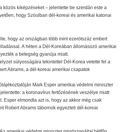
a közös kiképzéseket – jelentette be szerdán este a
vetően, hogy Szöulban dél-koreai és amerikai katonai
ölte, hogy az országban több mint ezerötszáz embert
ulladással. A héten a Dél-Koreában állomásozó amerikai
lyezték a betegség gyanúja miatt.
elyzet súlyosságára tekintettel Dél-Korea vetette fel a
ert Abrams, a dél-koreai amerikai csapatok
jtótájékoztatóján Mark Esper amerikai védelmi miniszter
elentette: a koronavírus fertőzésének veszélye miatt
t. Esper elmondta azt is, hogy az akkor még csak
eit Robert Abrams tábornok egyezteti dél-koreai
Az amerikai védelmi miniszter mindazonáltal hétfőn