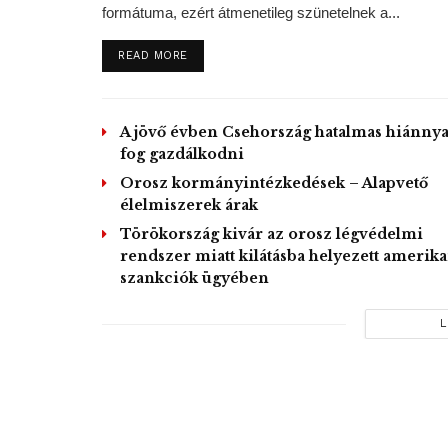
formátuma, ezért átmenetileg szünetelnek a...
DETAILS
READ MORE
A jövő évben Csehország hatalmas hiánnya
fog gazdálkodni
Orosz kormányintézkedések – Alapvető
élelmiszerek árak
Törökország kivár az orosz légvédelmi
rendszer miatt kilátásba helyezett amerika
szankciók ügyében
L