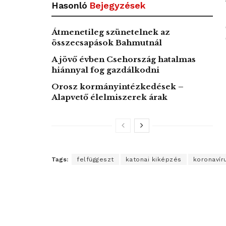
Hasonló
Bejegyzések
Átmenetileg szünetelnek az
összecsapások Bahmutnál
A jövő évben Csehország hatalmas
hiánnyal fog gazdálkodni
Orosz kormányintézkedések –
Alapvető élelmiszerek árak
Tags:
felfüggeszt
katonai kiképzés
koronavír