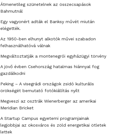
Átmenetileg szünetelnek az összecsapások
Bahmutnál
Egy vagyonért adták el Banksy művét miután
elégették.
Az 1950-ben elhunyt alkotók művei szabadon
felhasználhatóvá válnak
Megváltoztatják a montenegrói egyházügyi törvény
A jövő évben Csehország hatalmas hiánnyal fog
gazdálkodni
Peking – A visegrádi országok zsidó kulturális
örökségét bemutató fotókiállítás nyílt
Megveszi az osztrák Wienerberger az amerikai
Meridian Bricket
A Startup Campus egyetemi programjainak
legjobbjai az okosváros és zöld energetikai ötletek
lettek