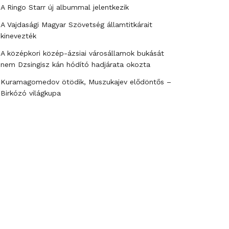
A Ringo Starr új albummal jelentkezik
A Vajdasági Magyar Szövetség államtitkárait
kinevezték
A középkori közép-ázsiai városállamok bukását
nem Dzsingisz kán hódító hadjárata okozta
Kuramagomedov ötödik, Muszukajev elődöntős –
Birkózó világkupa