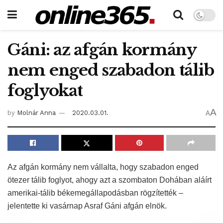
Gáni: az afgán kormány
nem enged szabadon tálib
foglyokat
A
by
Molnár Anna
2020.03.01.
A
Az afgán kormány nem vállalta, hogy szabadon enged
ötezer tálib foglyot, ahogy azt a szombaton Dohában aláírt
amerikai-tálib békemegállapodásban rögzítették –
jelentette ki vasárnap Asraf Gáni afgán elnök.