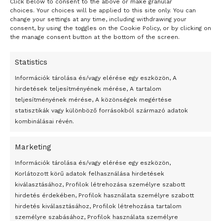
Click below to consent to the above or make granular
- H I R D E T É S -
choices. Your choices will be applied to this site only. You can
change your settings at any time, including withdrawing your
consent, by using the toggles on the Cookie Policy, or by clicking on
the manage consent button at the bottom of the screen.
Statistics
Információk tárolása és/vagy elérése egy eszközön, A
hirdetések teljesítményének mérése, A tartalom
teljesítményének mérése, A közönségek megértése
statisztikák vagy különböző forrásokból származó adatok
kombinálásai révén.
Marketing
24 óra
Információk tárolása és/vagy elérése egy eszközön,
Korlátozott körű adatok felhasználása hirdetések
Átmenetileg szünetelnek az összecsapások Bahmutnál
kiválasztásához, Profilok létrehozása személyre szabott
hirdetés érdekében, Profilok használata személyre szabott
Egy vagyonért adták el Banksy művét miután elégették.
hirdetés kiválasztásához, Profilok létrehozása tartalom
Az 1950-ben elhunyt alkotók művei szabadon
személyre szabásához, Profilok használata személyre