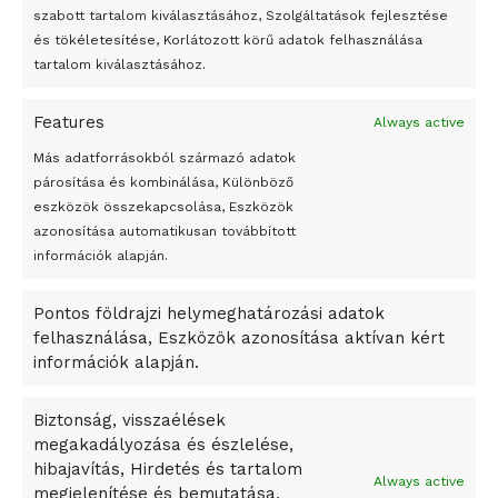
felhasználhatóvá válnak
szabott tartalom kiválasztásához, Szolgáltatások fejlesztése
és tökéletesítése, Korlátozott körű adatok felhasználása
Megváltoztatják a montenegrói egyházügyi törvény
tartalom kiválasztásához.
A jövő évben Csehország hatalmas hiánnyal fog gazdálkodni
Features
Always active
Peking – A visegrádi országok zsidó kulturális örökségét
bemutató fotókiállítás nyílt
Más adatforrásokból származó adatok
párosítása és kombinálása, Különböző
Megveszi az osztrák Wienerberger az amerikai Meridian
eszközök összekapcsolása, Eszközök
Bricket
azonosítása automatikusan továbbított
A Startup Campus egyetemi programjainak legjobbjai az
információk alapján.
okosváros és zöld energetikai ötletek lettek
Pontos földrajzi helymeghatározási adatok
A Ringo Starr új albummal jelentkezik
felhasználása, Eszközök azonosítása aktívan kért
A Vajdasági Magyar Szövetség államtitkárait kinevezték
információk alapján.
A középkori közép-ázsiai városállamok bukását nem
Dzsingisz kán hódító hadjárata okozta
Biztonság, visszaélések
megakadályozása és észlelése,
Kuramagomedov ötödik, Muszukajev elődöntős – Birkózó
hibajavítás, Hirdetés és tartalom
világkupa
Always active
megjelenítése és bemutatása,