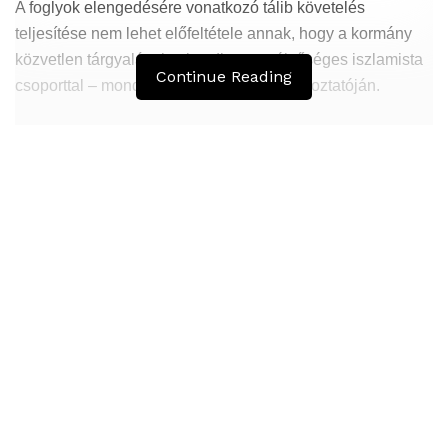
A foglyok elengedésére vonatkozó tálib követelés
teljesítése nem lehet előfeltétele annak, hogy a kormány
közvetlen tárgyalásokat kezdjen a szélsőséges iszlamista
Continue Reading
csoporttal – mondta Gáni kabuli sajtótájékoztatóján.
Hasonló
Bejegyzések
Átmenetileg szünetelnek az összecsapások
Bahmutnál
A jövő évben Csehország hatalmas hiánnyal fog
gazdálkodni
Orosz kormányintézkedések – Alapvető
élelmiszerek árak