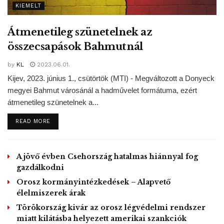
KIEMELT
Átmenetileg szünetelnek az
összecsapások Bahmutnál
by
KL
2023.06.01.
Kijev, 2023. június 1., csütörtök (MTI) - Megváltozott a Donyeck
megyei Bahmut városánál a hadművelet formátuma, ezért
átmenetileg szünetelnek a...
DETAILS
READ MORE
A jövő évben Csehország hatalmas hiánnyal fog
gazdálkodni
Orosz kormányintézkedések – Alapvető
élelmiszerek árak
Törökország kivár az orosz légvédelmi rendszer
miatt kilátásba helyezett amerikai szankciók