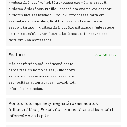
Átmenetileg szünetelnek az összecsapások Bahmutnál
kiválasztásához, Profilok létrehozása személyre szabott
hirdetés érdekében, Profilok használata személyre szabott
Egy vagyonért adták el Banksy művét miután elégették.
hirdetés kiválasztásához, Profilok létrehozása tartalom
Az 1950-ben elhunyt alkotók művei szabadon
személyre szabásához, Profilok használata személyre
felhasználhatóvá válnak
szabott tartalom kiválasztásához, Szolgáltatások fejlesztése
és tökéletesítése, Korlátozott körű adatok felhasználása
Megváltoztatják a montenegrói egyházügyi törvény
tartalom kiválasztásához.
A jövő évben Csehország hatalmas hiánnyal fog gazdálkodni
Features
Always active
Peking – A visegrádi országok zsidó kulturális örökségét
bemutató fotókiállítás nyílt
Más adatforrásokból származó adatok
párosítása és kombinálása, Különböző
Megveszi az osztrák Wienerberger az amerikai Meridian
eszközök összekapcsolása, Eszközök
Bricket
azonosítása automatikusan továbbított
A Startup Campus egyetemi programjainak legjobbjai az
információk alapján.
okosváros és zöld energetikai ötletek lettek
Pontos földrajzi helymeghatározási adatok
A Ringo Starr új albummal jelentkezik
felhasználása, Eszközök azonosítása aktívan kért
A Vajdasági Magyar Szövetség államtitkárait kinevezték
információk alapján.
A középkori közép-ázsiai városállamok bukását nem