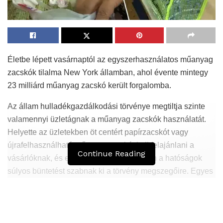
Életbe lépett vasárnaptól az egyszerhasználatos műanyag
zacskók tilalma New York államban, ahol évente mintegy
23 milliárd műanyag zacskó került forgalomba.
Az állam hulladékgazdálkodási törvénye megtiltja szinte
valamennyi üzletágnak a műanyag zacskók használatát.
Helyette az üzletekben öt centért papírzacskót vagy
újrafelhasználható műanyagzacskót kell felajánlani a
Continue Reading
vásárlóknak, és egy átmeneti időszak után a hatóságok
súlyos büntetést szabnak ki a törvény megszegőire. Egyes
termékek, mint a hús és a hal, vagy a gyógyszerek
esetében a törvény továbbra is engedélyezi az
egyszerhasználatos műanyag zacskó használatát.