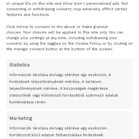
or unique IDs on this site and show (non-) personalized ads. Not
consenting or withdrawing consent, may adversely affect certain
features and functions.
Click below to consent to the above or make granular
- H I R D E T É S -
choices. Your choices will be applied to this site only. You can
change your settings at any time, including withdrawing your
consent, by using the toggles on the Cookie Policy, or by clicking on
the manage consent button at the bottom of the screen.
Statistics
Információk tárolása és/vagy elérése egy eszközön, A
hirdetések teljesítményének mérése, A tartalom
teljesítményének mérése, A közönségek megértése
statisztikák vagy különböző forrásokból származó adatok
kombinálásai révén.
Marketing
24 óra
Információk tárolása és/vagy elérése egy eszközön,
Korlátozott körű adatok felhasználása hirdetések