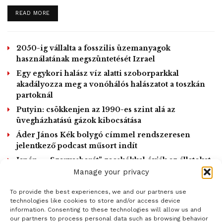
DETAILS
READ MORE
2050-ig vállalta a fosszilis üzemanyagok
használatának megszüntetését Izrael
Egy egykori halász víz alatti szoborparkkal
akadályozza meg a vonóhálós halászatot a toszkán
partoknál
Putyin: csökkenjen az 1990-es szint alá az
üvegházhatású gázok kibocsátása
Áder János Kék bolygó címmel rendszeresen
jelentkező podcast műsort indít
Japán – „Szarvasbarát” zacskókkal óvják az állatokat
a műanyagszeméttől
Manage your privacy
To provide the best experiences, we and our partners use
LOAD MORE
technologies like cookies to store and/or access device
information. Consenting to these technologies will allow us and
our partners to process personal data such as browsing behavior