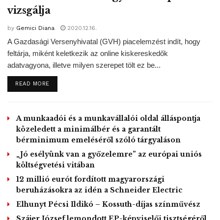
támogatták.
vizsgálja
by
Gemici Diana
2020.12.16.
A kiskereskedelemnek további lökést adhat az új
A Gazdasági Versenyhivatal (GVH) piacelemzést indít, hogy
lakások átadási hulláma, valamint a családvédelmi
feltárja, miként keletkezik az online kiskereskedők
akcióterv is. A koronavíruspánik hatására az
adatvagyona, illetve milyen szerepet tölt ez be...
élelmiszerüzletek forgalma február végén-március elején
DETAILS
READ MORE
kiemelkedő növekedést mutathatott, azonban a
felhalmozott készletek miatt a következő hónapokban
lassulhat az értékesítés, ezzel szemben a többi
A munkaadói és a munkavállalói oldal álláspontja
kategóriában az óvatosság miatt átmenetileg lassulhat a
közeledett a minimálbér és a garantált
forgalom növekedése. A járvány csillapodása után
bérminimum emeléséről szóló tárgyaláson
azonban a háztartások pótolhatják az elhalasztott
„Jó esélyünk van a győzelemre” az európai uniós
vásárlásokat.
költségvetési vitában
12 millió eurót fordított magyarországi
beruházásokra az idén a Schneider Electric
Regős Gábor, a Századvég Gazdaságkutató
Elhunyt Pécsi Ildikó – Kossuth-díjas színművész
makrogazdasági üzletágvezetője kiemelte, hogy a
Szájer József lemondott EP-képviselői tisztségéről