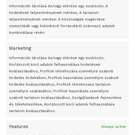
A belső fogyasztás frontján tehát jól indított a 2020-as év,
Információk tárolása és/vagy elérése egy eszközön, A
kezdte kommentárját Nyeste Orsolya, az Erste Bank
hirdetések teljesítményének mérése, A tartalom
teljesítményének mérése, A közönségek megértése
vezető makrogazdasági elemzője. A januári adatok nem
statisztikák vagy különböző forrásokból származó adatok
sugallnak lassulást. A fennmaradó erős vásárlási
kombinálásai révén.
hajlandóság jól tükrözte a tavalyi év utolsó hónapjaiban is
folytatódó erős bérnövekedési ütemet és a munkavállalók
Marketing
szempontjából még mindig kedvezőnek mondható
24 óra
Információk tárolása és/vagy elérése egy eszközön,
munkapiaci helyzetet. Emellett a stabilan erős banki
Korlátozott körű adatok felhasználása hirdetések
hitelezés is fontos támasza lehet a belső fogyasztás
Átmenetileg szünetelnek az összecsapások Bahmutnál
kiválasztásához, Profilok létrehozása személyre szabott
bővülésének. Az Erste Bank szakértője ezekben a
hirdetés érdekében, Profilok használata személyre szabott
Egy vagyonért adták el Banksy művét miután elégették.
tényezőkben nem vár markáns változást, legalábbis az
hirdetés kiválasztásához, Profilok létrehozása tartalom
Az 1950-ben elhunyt alkotók művei szabadon
első negyedévben.
személyre szabásához, Profilok használata személyre
felhasználhatóvá válnak
szabott tartalom kiválasztásához, Szolgáltatások fejlesztése
és tökéletesítése, Korlátozott körű adatok felhasználása
Megváltoztatják a montenegrói egyházügyi törvény
tartalom kiválasztásához.
2020 egészében ugyanakkor valamelyest lassulhat az
A jövő évben Csehország hatalmas hiánnyal fog gazdálkodni
eladások lendülete, ám a belső fogyasztás domináns
Features
Always active
szerepe a gazdasági növekedésben továbbra is
Peking – A visegrádi országok zsidó kulturális örökségét
bemutató fotókiállítás nyílt