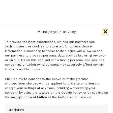
Németh Dávid, a K&H Bank vezető elemzője az adatokat
értékelve azt mondta, a kiskereskedelem most sem okozott
meglepetést. A növekedés motorját a nem élelmiszerek
jelentik, ugyanis a tartós fogyasztási cikkek, többek között
Manage your privacy
háztartási gépek, műszaki cikkek iránt továbbra is erős a
kereslet.
To provide the best experiences, we and our partners use
technologies like cookies to store and/or access device
Megállapította: a kiskereskedelmi bővülést a reálbérek
information. Consenting to these technologies will allow us and
emelkedése és a fogyasztási hitelek felfutása hajtja.
our partners to process personal data such as browsing behavior
or unique IDs on this site and show (non-) personalized ads. Not
A kiskereskedelmi forgalmon belül februárban az
consenting or withdrawing consent, may adversely affect certain
élelmiszereknél, főként a tartós élelmiszereknél várható
features and functions.
egy magasabb növekedés a koronavírus-járvány miatti
Click below to consent to the above or make granular
- H I R D E T É S -
vásárlási hullám eredményeként. A mostani kilátások
choices. Your choices will be applied to this site only. You can
szerint összességében az idén némi lassulás várható: 5-6
change your settings at any time, including withdrawing your
consent, by using the toggles on the Cookie Policy, or by clicking on
százalék körüli emelkedésre lehet képes a
the manage consent button at the bottom of the screen.
kiskereskedelem.
Statistics