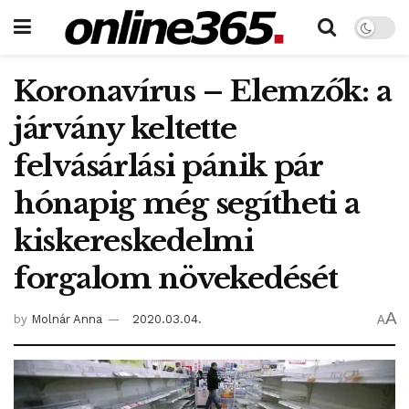
Koronavírus – Elemzők: a
járvány keltette
felvásárlási pánik pár
hónapig még segítheti a
kiskereskedelmi
forgalom növekedését
A
by
Molnár Anna
2020.03.04.
A