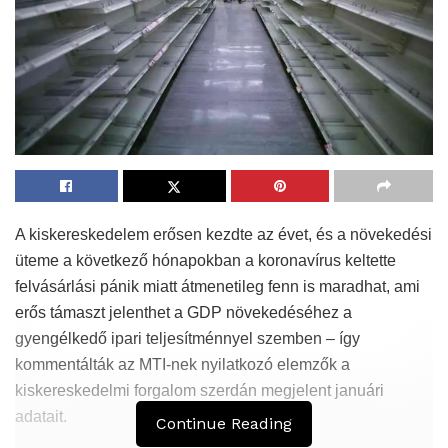
A kiskereskedelem erősen kezdte az évet, és a növekedési
üteme a következő hónapokban a koronavírus keltette
felvásárlási pánik miatt átmenetileg fenn is maradhat, ami
erős támaszt jelenthet a GDP növekedéséhez a
gyengélkedő ipari teljesítménnyel szemben – így
kommentálták az MTI-nek nyilatkozó elemzők a
kiskereskedelmi forgalom szerdán megjelent januári
adatait.
Continue Reading