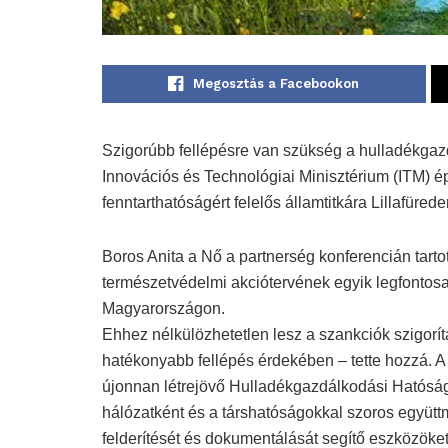
Megosztás a Facebookon
Szigorúbb fellépésre van szükség a hulladékga
Innovációs és Technológiai Minisztérium (ITM) épí
fenntarthatóságért felelős államtitkára Lillafürede
Boros Anita a Nő a partnerség konferencián tarto
természetvédelmi akciótervének egyik legfontosa
Magyarországon.
Ehhez nélkülözhetetlen lesz a szankciók szigor
hatékonyabb fellépés érdekében – tette hozzá. 
újonnan létrejövő Hulladékgazdálkodási Hatóság
hálózatként és a társhatóságokkal szoros együ
felderítését és dokumentálását segítő eszközöket 