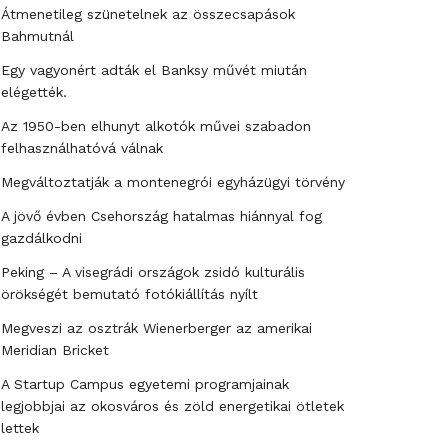
Átmenetileg szünetelnek az összecsapások
Bahmutnál
Egy vagyonért adták el Banksy művét miután
elégették.
Az 1950-ben elhunyt alkotók művei szabadon
felhasználhatóvá válnak
Megváltoztatják a montenegrói egyházügyi törvény
A jövő évben Csehország hatalmas hiánnyal fog
gazdálkodni
Peking – A visegrádi országok zsidó kulturális
örökségét bemutató fotókiállítás nyílt
Megveszi az osztrák Wienerberger az amerikai
Meridian Bricket
A Startup Campus egyetemi programjainak
legjobbjai az okosváros és zöld energetikai ötletek
lettek