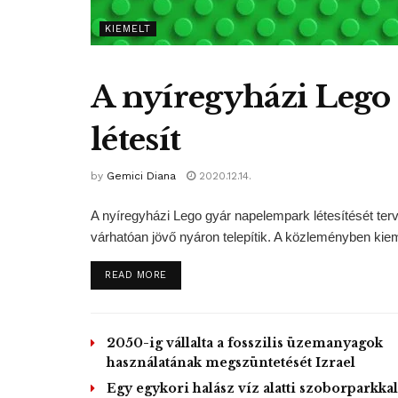
KIEMELT
A nyíregyházi Lego
létesít
by
Gemici Diana
2020.12.14.
A nyíregyházi Lego gyár napelempark létesítését terve
várhatóan jövő nyáron telepítik. A közleményben kieme
DETAILS
READ MORE
2050-ig vállalta a fosszilis üzemanyagok
használatának megszüntetését Izrael
Egy egykori halász víz alatti szoborparkkal