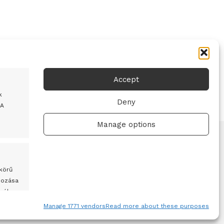
Accept
k
Deny
 A
Manage options
 körű
hozása
mélyre
Adatvédelmi irányelvek
Felhasználási feltételek
Manage 1771 vendors
Read more about these purposes