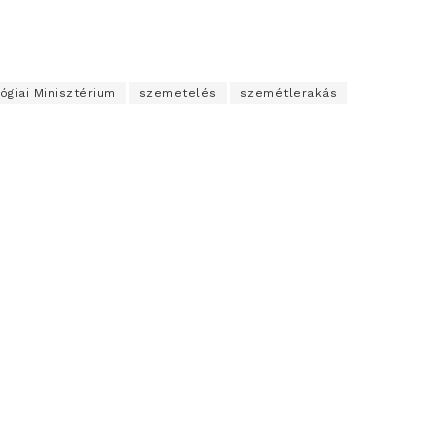
ógiai Minisztérium
szemetelés
szemétlerakás