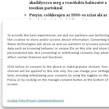
akadályozza meg a vonóhálós halászatot a
toszkán partoknál
Putyin: csökkenjen az 1990-es szint alá az
üvegházhatású gázok kibocsátása
L
To provide the best experiences, we and our partners use technolo
like cookies to store and/or access device information. Consenting 
these technologies will allow us and our partners to process perso
data such as browsing behavior or unique IDs on this site and show 
personalized ads. Not consenting or withdrawing consent, may adver
affect certain features and functions.
Click below to consent to the above or make granular choices. Your
choices will be applied to this site only. You can change your setting
time, including withdrawing your consent, by using the toggles on the
Policy, or by clicking on the manage consent button at the bottom of
screen.
© 2019-2021 online365.hu - Minden jog fenntartva!
Cookie Policy
Privacy Statement
Imprint