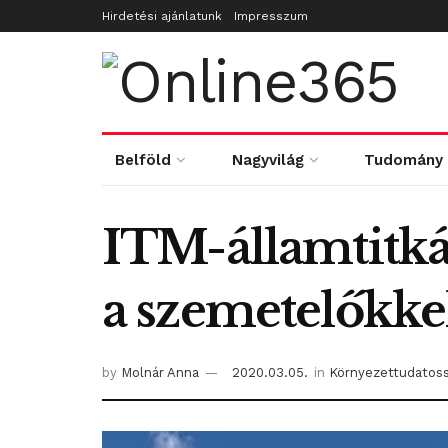
Hirdetési ajánlatunk
Impresszum
Belföld
Nagyvilág
Tudomány
ITM-államtitkár
a szemetelőkk
by
Molnár Anna
2020.03.05.
in
Környezettudatos