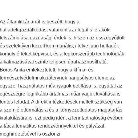
Az államtitkár arról is beszélt, hogy a
hulladékgazdálkodás, valamint az illegális lerakók
felszámolása gazdasági érdek is, hiszen az összegyűjtött
és szelektíven kezelt kommunális, illetve ipari hulladék
komoly értéket képvisel, és a legkorszerűbb technológiák
alkalmazásával szinte teljesen újrahasznosítható.
Boros Anita emlékeztetett, hogy a klíma- és
természetvédelmi akciótervnek hangsúlyos eleme az
egyszer használatos műanyagok betiltása is, egyúttal az
egészségre leginkább ártalmas műanyagok kiváltása is
fontos feladat. A direkt intézkedések mellett szükség van
a szemléletformálásra és a környezettudatos magatartás
kialakítására is, ezt pedig idén, a fenntarthatóság évében
a tárca tematikus rendezvénnyekkel és pályázat
meghirdetésével is ösztönzi.