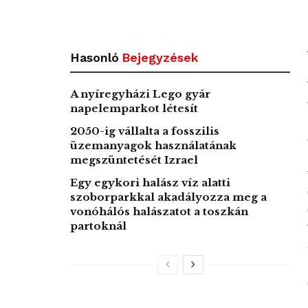
Hasonló
Bejegyzések
A nyíregyházi Lego gyár
napelemparkot létesít
2050-ig vállalta a fosszilis
üzemanyagok használatának
megszüntetését Izrael
Egy egykori halász víz alatti
szoborparkkal akadályozza meg a
vonóhálós halászatot a toszkán
partoknál