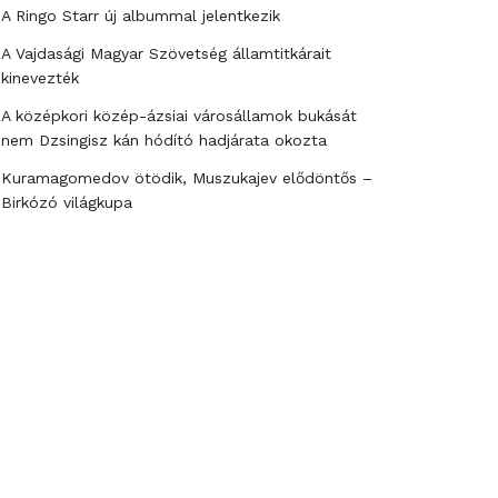
A Ringo Starr új albummal jelentkezik
A Vajdasági Magyar Szövetség államtitkárait
kinevezték
A középkori közép-ázsiai városállamok bukását
nem Dzsingisz kán hódító hadjárata okozta
Kuramagomedov ötödik, Muszukajev elődöntős –
Birkózó világkupa