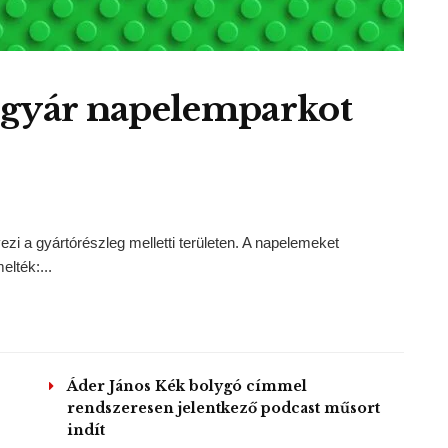
 gyár napelemparkot
zi a gyártórészleg melletti területen. A napelemeket
lték:...
Áder János Kék bolygó címmel
rendszeresen jelentkező podcast műsort
indít