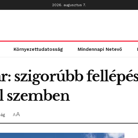
2026. augusztus 7.
Környezettudatosság
Mindennapi Netevő
: szigorúbb fellépé
el szemben
A
ság
A