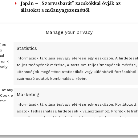
Japán – „Szarvasbarát” zacskókkal óvják az
állatokat a műanyagszeméttől
Manage your privacy
OAD MORE
gies
Statistics
to
nal
Információk tárolása és/vagy elérése egy eszközön, A hirdetése
(non-)
teljesítményének mérése, A tartalom teljesítményének mérése,
sely
közönségek megértése statisztikák vagy különböző forrásokból
származó adatok kombinálásai révén.
s at any
Marketing
 Cookie
 the
Információk tárolása és/vagy elérése egy eszközön, Korlátozott
adatok felhasználása hirdetések kiválasztásához, Profilok létre
személyre szabott hirdetés érdekében, Profilok használata sze
szabott hirdetés kiválasztásához, Profilok létrehozása tartalom
személyre szabásához, Profilok használata személyre szabott