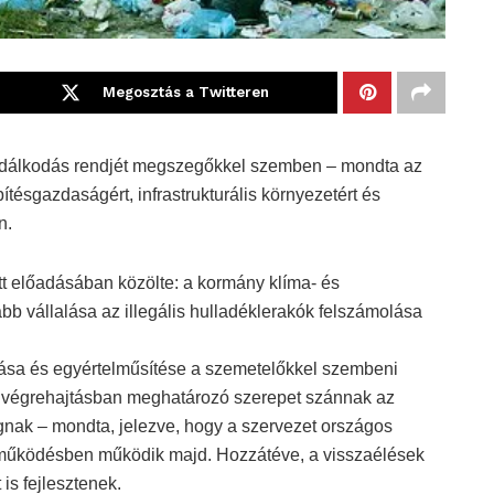
Megosztás a Twitteren
zdálkodás rendjét megszegőkkel szemben – mondta az
tésgazdaságért, infrastrukturális környezetért és
n.
tt előadásában közölte: a kormány klíma- és
bb vállalása az illegális hulladéklerakók felszámolása
ítása és egyértelműsítése a szemetelőkkel szembeni
A végrehajtásban meghatározó szerepet szánnak az
nak – mondta, jelezve, hogy a szervezet országos
ttműködésben működik majd. Hozzátéve, a visszaélések
is fejlesztenek.