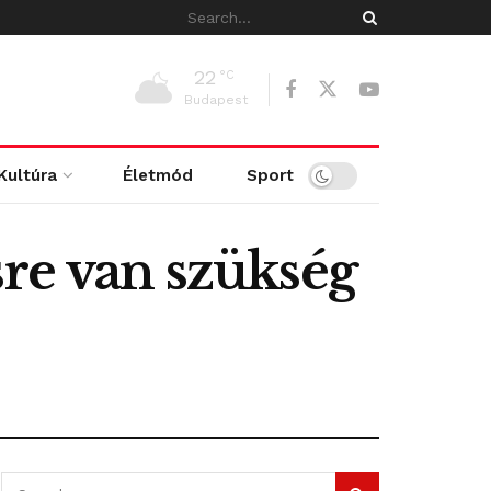
22
°C
Budapest
Kultúra
Életmód
Sport
sre van szükség