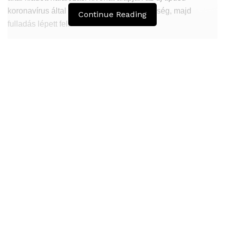
koronavírus által okozott légzési elégtelenség, majd
Continue Reading
fulladás lépett fel.
Hasonló
Bejegyzések
Átmenetileg szünetelnek az összecsapások
Bahmutnál
A jövő évben Csehország hatalmas hiánnyal fog
gazdálkodni
Orosz kormányintézkedések – Alapvető
élelmiszerek árak
Li Liang február 12-től az egyik, a járványhelyzet miatt