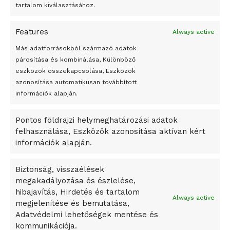
tartalom kiválasztásához.
A jövő évben Csehország hatalmas hiánnyal fog gazdálkodni
Features
Always active
Peking – A visegrádi országok zsidó kulturális örökségét
bemutató fotókiállítás nyílt
Más adatforrásokból származó adatok
párosítása és kombinálása, Különböző
Megveszi az osztrák Wienerberger az amerikai Meridian
eszközök összekapcsolása, Eszközök
Bricket
azonosítása automatikusan továbbított
A Startup Campus egyetemi programjainak legjobbjai az
információk alapján.
okosváros és zöld energetikai ötletek lettek
Pontos földrajzi helymeghatározási adatok
A Ringo Starr új albummal jelentkezik
felhasználása, Eszközök azonosítása aktívan kért
A Vajdasági Magyar Szövetség államtitkárait kinevezték
információk alapján.
A középkori közép-ázsiai városállamok bukását nem
Dzsingisz kán hódító hadjárata okozta
Biztonság, visszaélések
megakadályozása és észlelése,
Kuramagomedov ötödik, Muszukajev elődöntős – Birkózó
hibajavítás, Hirdetés és tartalom
világkupa
Always active
megjelenítése és bemutatása,
Adatvédelmi lehetőségek mentése és
kommunikációja.