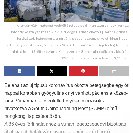
A járványügyi hatóság védőöltözetet viselő munkatársai egy kórház
intenzív osztályát készítik elő a tüdőgyulladást okozó új koronavírussal
fertőzöttek fogadására a járvány gócpontjában, a kelet-kínai Hupej
tartomány székhelyén, Vuhanban 2020. február 24-én. A jelenleg kezelés
alatt álló fertőzöttek száma Kína-szerte 48 ezer alá csökkent, közülük
9126 páciens állapota súlyos. EPA/Si Cse
Belehalt az új típusú koronavírus okozta betegségbe egy öt
nappal korábban gyógyultnak nyilvánított páciens a közép-
kínai Vuhanban – jelentette helyi sajtóforrásokra
hivatkozva a South China Morning Post (SCMP) című
hongkongi lap csütörtökön.
A 36 éves férfi halálához a vuhani egészségügyi bizottság
által kiadott halálozási kivonat alapján az új típusú