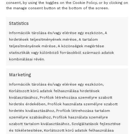
consent, by using the toggles on the Cookie Policy, or by clicking on
the manage consent button at the bottom of the screen.
Statistics
Információk tárolása és/vagy elérése egy eszközön, A
hirdetések teljesítményének mérése, A tartalom
teljesítményének mérése, A közönségek megértése
statisztikák vagy különböző forrásokból származó adatok
kombinálásai révén.
Marketing
24 óra
Információk tárolása és/vagy elérése egy eszközön,
Korlátozott körű adatok felhasználása hirdetések
Átmenetileg szünetelnek az összecsapások Bahmutnál
kiválasztásához, Profilok létrehozása személyre szabott
hirdetés érdekében, Profilok használata személyre szabott
Egy vagyonért adták el Banksy művét miután elégették.
hirdetés kiválasztásához, Profilok létrehozása tartalom
Az 1950-ben elhunyt alkotók művei szabadon
személyre szabásához, Profilok használata személyre
felhasználhatóvá válnak
szabott tartalom kiválasztásához, Szolgáltatások fejlesztése
és tökéletesítése, Korlátozott körű adatok felhasználása
Megváltoztatják a montenegrói egyházügyi törvény