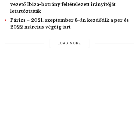
tartomány székhelyén, Vuhanban 2020. február 24-én. A
vezető Ibiza-botrány feltételezett irányítóját
letartóztatták
jelenleg kezelés alatt álló fertőzöttek száma Kína-szerte 48
ezer alá csökkent, közülük 9126 páciens állapota súlyos.
Párizs – 2021. szeptember 8-án kezdődik a per és
2022 március végéig tart
EPA/Si Cse
Tags:
egészségügy
járvány
Kína
koronavírus
LOAD MORE
Vuhan