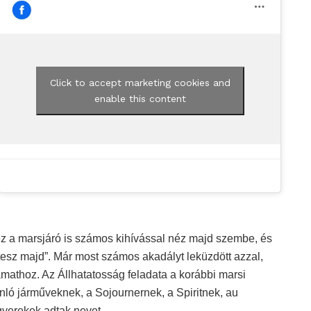
Click to accept marketing cookies and
enable this content
z a marsjáró is számos kihívással néz majd szembe, és
tesz majd”. Már most számos akadályt leküzdött azzal,
lyamathoz. Az Állhatatosság feladata a korábbi marsi
nló járműveknek, a Sojournernek, a Spiritnek, au
gyerekek adtak nevet.