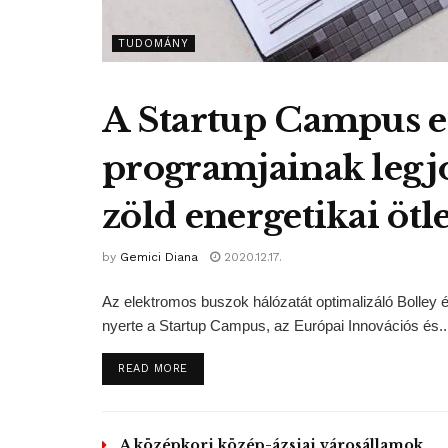
TUDOMÁNY
A Startup Campus 
programjainak legjo
zöld energetikai ötle
by
Gemici Diana
2020.12.17.
Az elektromos buszok hálózatát optimalizáló Bolley 
nyerte a Startup Campus, az Európai Innovációs és..
DETAILS
READ MORE
A középkori közép-ázsiai városállamok