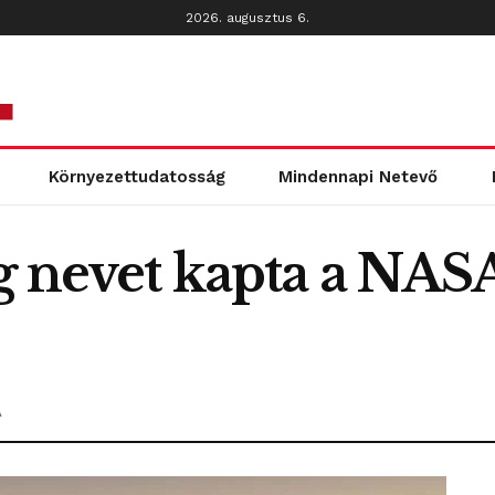
2026. augusztus 6.
Környezettudatosság
Mindennapi Netevő
ág nevet kapta a NAS
A