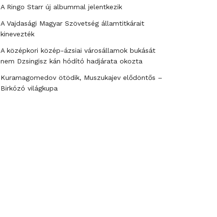
A Ringo Starr új albummal jelentkezik
A Vajdasági Magyar Szövetség államtitkárait
kinevezték
A középkori közép-ázsiai városállamok bukását
nem Dzsingisz kán hódító hadjárata okozta
Kuramagomedov ötödik, Muszukajev elődöntős –
Birkózó világkupa