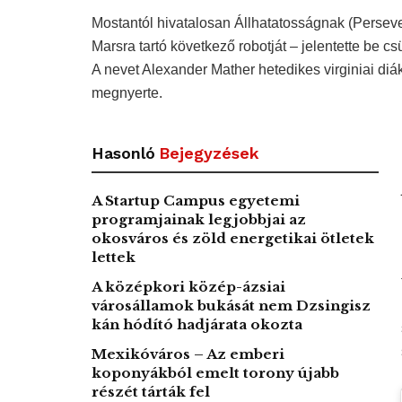
Mostantól hivatalosan Állhatatosságnak (Perseve
Marsra tartó következő robotját – jelentette be c
A nevet Alexander Mather hetedikes virginiai diák
megnyerte.
Hasonló
Bejegyzések
A Startup Campus egyetemi
programjainak legjobbjai az
okosváros és zöld energetikai ötletek
lettek
A középkori közép-ázsiai
városállamok bukását nem Dzsingisz
kán hódító hadjárata okozta
Mexikóváros – Az emberi
koponyákból emelt torony újabb
részét tárták fel