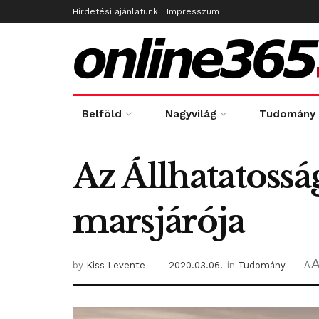
Hirdetési ajánlatunk
Impresszum
Belföld
Nagyvilág
Tudomány
Az Állhatatoss
marsjárója
by
Kiss Levente
2020.03.06.
in
Tudomány
A