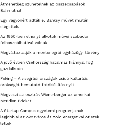
Átmenetileg szünetelnek az összecsapások
Bahmutnál
Egy vagyonért adták el Banksy művét miután
elégették.
Az 1950-ben elhunyt alkotók művei szabadon
felhasználhatóvá válnak
Megváltoztatják a montenegrói egyházügyi törvény
A jövő évben Csehország hatalmas hiánnyal fog
gazdálkodni
Peking – A visegrádi országok zsidó kulturális
örökségét bemutató fotókiállítás nyílt
Megveszi az osztrák Wienerberger az amerikai
Meridian Bricket
A Startup Campus egyetemi programjainak
legjobbjai az okosváros és zöld energetikai ötletek
lettek