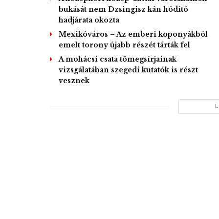
bukását nem Dzsingisz kán hódító
hadjárata okozta
Mexikóváros – Az emberi koponyákból
emelt torony újabb részét tárták fel
A mohácsi csata tömegsírjainak
vizsgálatában szegedi kutatók is részt
vesznek
L