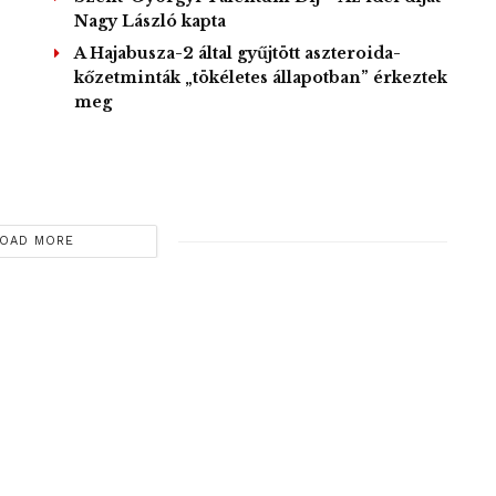
Nagy László kapta
A Hajabusza-2 által gyűjtött aszteroida-
kőzetminták „tökéletes állapotban” érkeztek
meg
OAD MORE