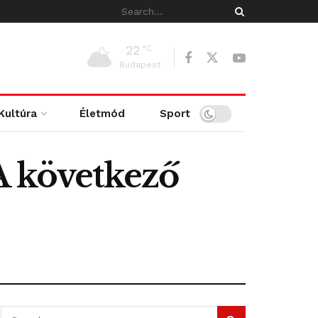
22
°C
Budapest
Kultúra
Életmód
Sport
A következő