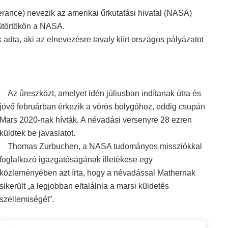
rance) nevezik az amerikai űrkutatási hivatal (NASA)
sütörtökön a NASA.
 adta, aki az elnevezésre tavaly kiírt országos pályázatot
Az űreszközt, amelyet idén júliusban indítanak útra és
jövő februárban érkezik a vörös bolygóhoz, eddig csupán
Mars 2020-nak hívták. A névadási versenyre 28 ezren
küldtek be javaslatot.
Thomas Zurbuchen, a NASA tudományos missziókkal
foglalkozó igazgatóságának illetékese egy
közleményében azt írta, hogy a névadással Mathernak
sikerült „a legjobban eltalálnia a marsi küldetés
szellemiségét”.