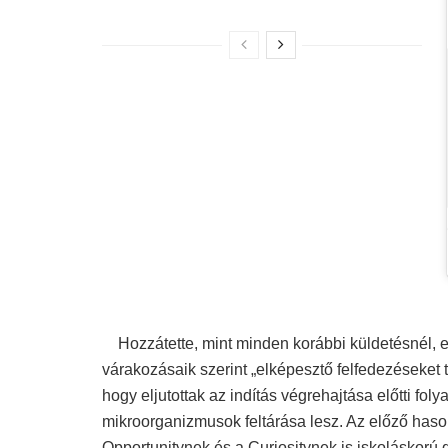
Hozzátette, mint minden korábbi küldetésnél, e
várakozásaik szerint „elképesztő felfedezéseket 
hogy eljutottak az indítás végrehajtása előtti fo
mikroorganizmusok feltárása lesz. Az előző haso
Opportunitynek és a Curiositynek is iskoláskorú 